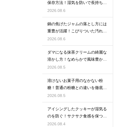
保存方法！湿気を防いで長持ちさ
せるコツ
2026.08.6
鍋の焦げたジャムの落とし方には
重曹が活躍！こびりついた汚れを
綺麗に落としてピカピカにする技
2026.08.6
ダマになる抹茶クリームの綺麗な
溶かし方！なめらかで風味豊かな
クリームを作る
2026.08.5
溶けないお菓子用のなかない粉
糖！普通の粉糖との違いを徹底解
説
2026.08.5
アイシングしたクッキーが湿気る
のを防ぐ！サクサク食感を保つ裏
技
2026.08.4