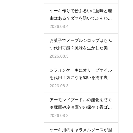
ケーキ作りで粉ふるいに意味と理
由はある？ダマを防いでふんわり
と軽い生地に焼き上げるための基
2026.08.4
本
お菓子でメープルシロップはちみ
つ代用可能？風味を生かした美味
しい技
2026.08.3
シフォンケーキにオリーブオイル
を代用！気になる匂いを消す裏ワ
ザ
2026.08.3
アーモンドプードルの酸化を防ぐ
冷蔵庫や冷凍庫での保存！香ばし
い風味を保ってお菓子を美味しく
2026.08.2
する
ケーキ用のキャラメルソースが固