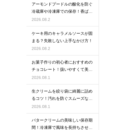
アーモンドプードルの酸化を防ぐ
冷蔵庫や冷凍庫での保存！香ばし
い風味を保ってお菓子を美味しく
2026.08.2
する
ケーキ用のキャラメルソースが固
まる？失敗しない上手なかけ方！
2026.08.2
お菓子作りの初心者におすすめの
チョコレート！扱いやすくて美味
しい種類を紹介
2026.08.1
生クリームを絞り袋に綺麗に詰め
るコツ！汚れを防ぐスムーズな入
れ方
2026.08.1
バタークリームの美味しい保存期
間！冷凍庫で風味を長持ちさせる