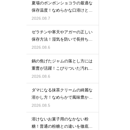
夏場のボンボンショコラの最適な
保存温度！なめらかな口溶けと美
しいツヤを保つための管理方法
2026.08.7
ゼラチンや寒天やアガーの正しい
保存方法！湿気を防いで長持ちさ
せるコツ
2026.08.6
鍋の焦げたジャムの落とし方には
重曹が活躍！こびりついた汚れを
綺麗に落としてピカピカにする技
2026.08.6
ダマになる抹茶クリームの綺麗な
溶かし方！なめらかで風味豊かな
クリームを作る
2026.08.5
溶けないお菓子用のなかない粉
糖！普通の粉糖との違いを徹底解