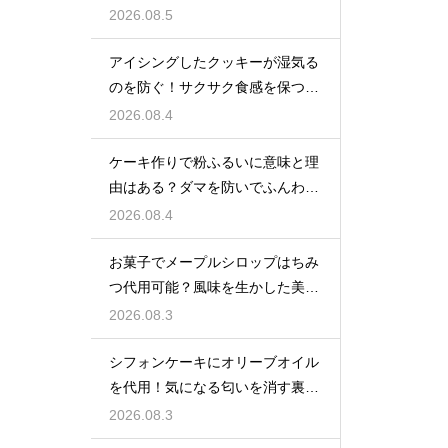
説
2026.08.5
アイシングしたクッキーが湿気る
のを防ぐ！サクサク食感を保つ裏
技
2026.08.4
ケーキ作りで粉ふるいに意味と理
由はある？ダマを防いでふんわり
と軽い生地に焼き上げるための基
2026.08.4
本
お菓子でメープルシロップはちみ
つ代用可能？風味を生かした美味
しい技
2026.08.3
シフォンケーキにオリーブオイル
を代用！気になる匂いを消す裏ワ
ザ
2026.08.3