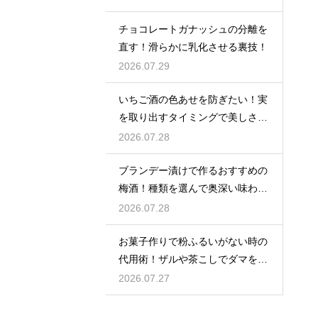
チョコレートガナッシュの分離を
直す！滑らかに乳化させる裏技！
2026.07.29
いちご酒の色あせを防ぎたい！実
を取り出すタイミングで美しさを
保つ
2026.07.28
ブランデー漬けで作るおすすめの
梅酒！種類を選んで奥深い味わい
と香りを堪能する
2026.07.28
お菓子作りで粉ふるいがない時の
代用術！ザルや茶こしでダマを防
ぐ
2026.07.27