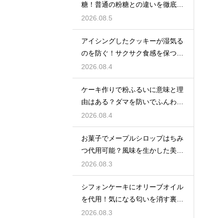
糖！普通の粉糖との違いを徹底解
説
2026.08.5
アイシングしたクッキーが湿気る
のを防ぐ！サクサク食感を保つ裏
技
2026.08.4
ケーキ作りで粉ふるいに意味と理
由はある？ダマを防いでふんわり
と軽い生地に焼き上げるための基
2026.08.4
本
お菓子でメープルシロップはちみ
つ代用可能？風味を生かした美味
しい技
2026.08.3
シフォンケーキにオリーブオイル
を代用！気になる匂いを消す裏ワ
ザ
2026.08.3