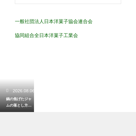
一般社団法人日本洋菓子協会連合会
協同組合全日本洋菓子工業会
2026.08.06
鍋の焦げたジャ
ムの落とし方に
は重曹が活躍！
こびりついた汚
れを綺麗に落と
してピカピカに