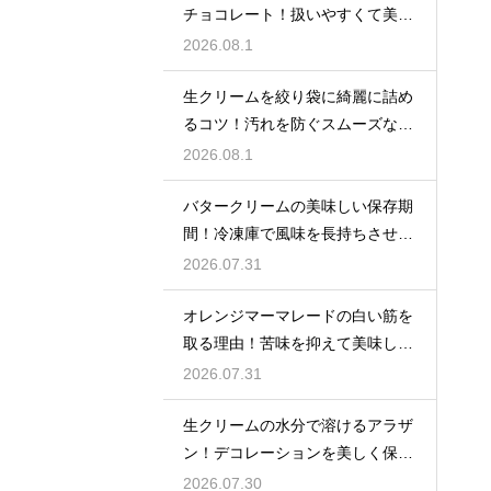
チョコレート！扱いやすくて美味
しい種類を紹介
2026.08.1
生クリームを絞り袋に綺麗に詰め
るコツ！汚れを防ぐスムーズな入
れ方
2026.08.1
バタークリームの美味しい保存期
間！冷凍庫で風味を長持ちさせる
コツ
2026.07.31
オレンジマーマレードの白い筋を
取る理由！苦味を抑えて美味しい
ジャムに仕上げる
2026.07.31
生クリームの水分で溶けるアラザ
ン！デコレーションを美しく保つ
ための飾るタイミングとコツ
2026.07.30