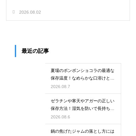
2026.08.02
最近の記事
夏場のボンボンショコラの最適な
保存温度！なめらかな口溶けと美
しいツヤを保つための管理方法
2026.08.7
ゼラチンや寒天やアガーの正しい
保存方法！湿気を防いで長持ちさ
せるコツ
2026.08.6
鍋の焦げたジャムの落とし方には