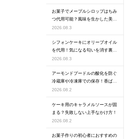
本
お菓子でメープルシロップはちみ
つ代用可能？風味を生かした美味
しい技
2026.08.3
シフォンケーキにオリーブオイル
を代用！気になる匂いを消す裏ワ
ザ
2026.08.3
アーモンドプードルの酸化を防ぐ
冷蔵庫や冷凍庫での保存！香ばし
い風味を保ってお菓子を美味しく
2026.08.2
する
ケーキ用のキャラメルソースが固
まる？失敗しない上手なかけ方！
2026.08.2
お菓子作りの初心者におすすめの