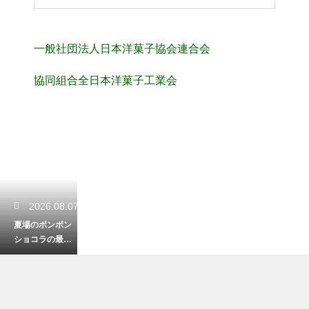
一般社団法人日本洋菓子協会連合会
協同組合全日本洋菓子工業会
2026.08.07
夏場のボンボン
ショコラの最適
な保存温度！な
めらかな口溶け
と美しいツヤを
保つための管理