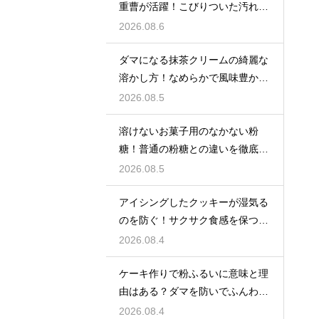
重曹が活躍！こびりついた汚れを
綺麗に落としてピカピカにする技
2026.08.6
ダマになる抹茶クリームの綺麗な
溶かし方！なめらかで風味豊かな
クリームを作る
2026.08.5
溶けないお菓子用のなかない粉
糖！普通の粉糖との違いを徹底解
説
2026.08.5
アイシングしたクッキーが湿気る
のを防ぐ！サクサク食感を保つ裏
技
2026.08.4
ケーキ作りで粉ふるいに意味と理
由はある？ダマを防いでふんわり
と軽い生地に焼き上げるための基
2026.08.4