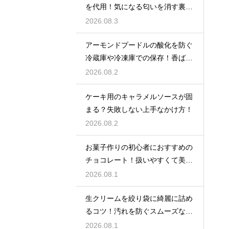
を代用！気になる匂いを消す裏ワ
ザ
2026.08.3
アーモンドプードルの酸化を防ぐ
冷蔵庫や冷凍庫での保存！香ばし
い風味を保ってお菓子を美味しく
2026.08.2
する
ケーキ用のキャラメルソースが固
まる？失敗しない上手なかけ方！
2026.08.2
お菓子作りの初心者におすすめの
チョコレート！扱いやすくて美味
しい種類を紹介
2026.08.1
生クリームを絞り袋に綺麗に詰め
るコツ！汚れを防ぐスムーズな入
れ方
2026.08.1