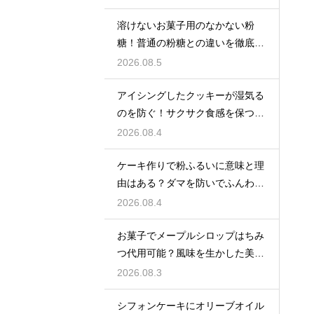
溶けないお菓子用のなかない粉
糖！普通の粉糖との違いを徹底解
説
2026.08.5
アイシングしたクッキーが湿気る
のを防ぐ！サクサク食感を保つ裏
技
2026.08.4
ケーキ作りで粉ふるいに意味と理
由はある？ダマを防いでふんわり
と軽い生地に焼き上げるための基
2026.08.4
本
お菓子でメープルシロップはちみ
つ代用可能？風味を生かした美味
しい技
2026.08.3
シフォンケーキにオリーブオイル