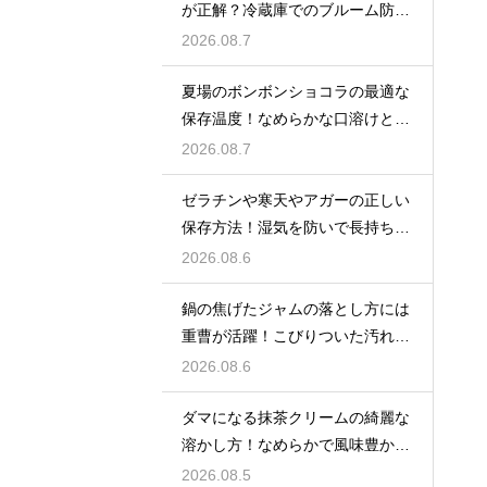
が正解？冷蔵庫でのブルーム防止
策
2026.08.7
夏場のボンボンショコラの最適な
保存温度！なめらかな口溶けと美
しいツヤを保つための管理方法
2026.08.7
ゼラチンや寒天やアガーの正しい
保存方法！湿気を防いで長持ちさ
せるコツ
2026.08.6
鍋の焦げたジャムの落とし方には
重曹が活躍！こびりついた汚れを
綺麗に落としてピカピカにする技
2026.08.6
ダマになる抹茶クリームの綺麗な
溶かし方！なめらかで風味豊かな
クリームを作る
2026.08.5