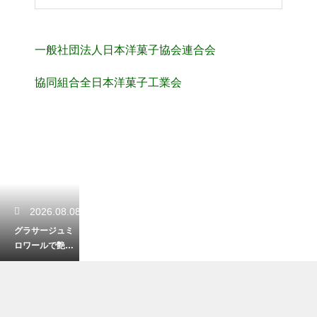
一般社団法人日本洋菓子協会連合会
協同組合全日本洋菓子工業会
2026.08.08
グラサージュミ
ロワールで艶出
し！ゼラチンを
使ってケーキを
美しく飾る