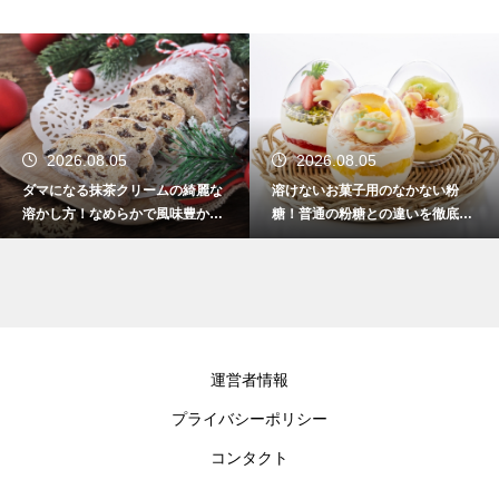
2026.08.05
2026.08.04
溶けないお菓子用のなかない粉
アイシングしたクッキーが湿気る
糖！普通の粉糖との違いを徹底解
のを防ぐ！サクサク食感を保つ裏
説
技
運営者情報
プライバシーポリシー
コンタクト