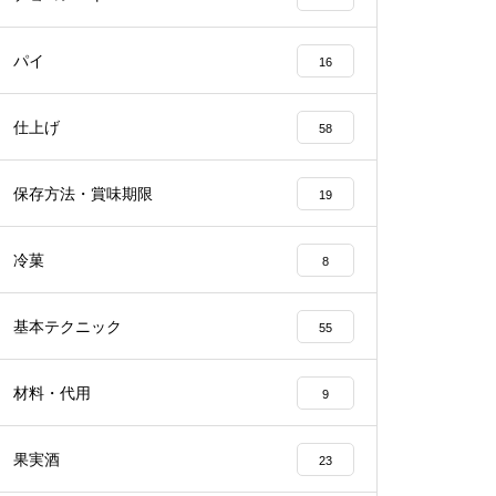
パイ
16
仕上げ
58
保存方法・賞味期限
19
冷菓
8
基本テクニック
55
材料・代用
9
果実酒
23