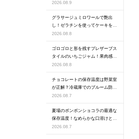
ための秘策
2026.08.9
グラサージュミロワールで艶出
し！ゼラチンを使ってケーキを美
しく飾る
2026.08.8
ゴロゴロと形を残すプレザーブス
タイルのいちごジャム！果肉感を
たっぷり楽しむ美味しいレシピ
2026.08.8
チョコレートの保存温度は野菜室
が正解？冷蔵庫でのブルーム防止
策
2026.08.7
夏場のボンボンショコラの最適な
保存温度！なめらかな口溶けと美
しいツヤを保つための管理方法
2026.08.7