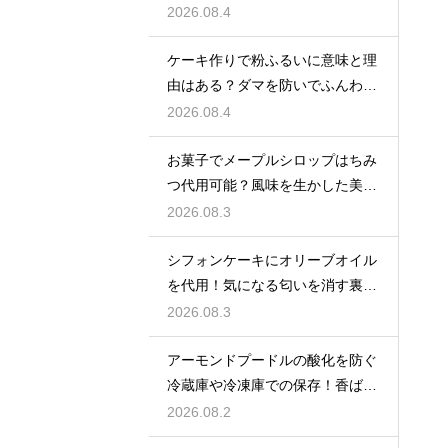
技
2026.08.4
ケーキ作りで粉ふるいに意味と理
由はある？ダマを防いでふんわり
と軽い生地に焼き上げるための基
2026.08.4
本
お菓子でメープルシロップはちみ
つ代用可能？風味を生かした美味
しい技
2026.08.3
シフォンケーキにオリーブオイル
を代用！気になる匂いを消す裏ワ
ザ
2026.08.3
アーモンドプードルの酸化を防ぐ
冷蔵庫や冷凍庫での保存！香ばし
い風味を保ってお菓子を美味しく
2026.08.2
する