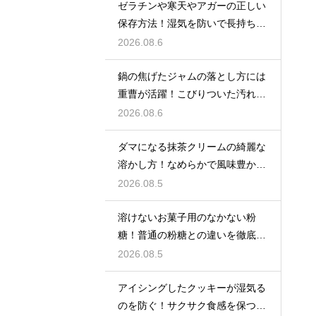
ゼラチンや寒天やアガーの正しい
保存方法！湿気を防いで長持ちさ
せるコツ
2026.08.6
鍋の焦げたジャムの落とし方には
重曹が活躍！こびりついた汚れを
綺麗に落としてピカピカにする技
2026.08.6
ダマになる抹茶クリームの綺麗な
溶かし方！なめらかで風味豊かな
クリームを作る
2026.08.5
溶けないお菓子用のなかない粉
糖！普通の粉糖との違いを徹底解
説
2026.08.5
アイシングしたクッキーが湿気る
のを防ぐ！サクサク食感を保つ裏