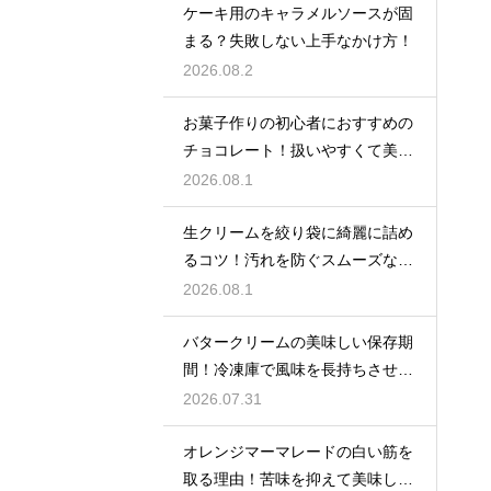
ケーキ用のキャラメルソースが固
まる？失敗しない上手なかけ方！
2026.08.2
お菓子作りの初心者におすすめの
チョコレート！扱いやすくて美味
しい種類を紹介
2026.08.1
生クリームを絞り袋に綺麗に詰め
るコツ！汚れを防ぐスムーズな入
れ方
2026.08.1
バタークリームの美味しい保存期
間！冷凍庫で風味を長持ちさせる
コツ
2026.07.31
オレンジマーマレードの白い筋を
取る理由！苦味を抑えて美味しい