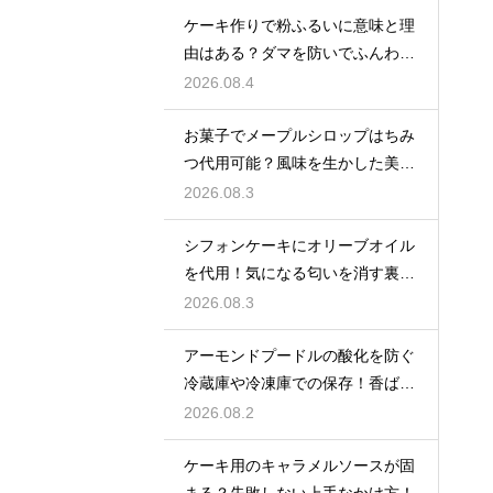
ケーキ作りで粉ふるいに意味と理
由はある？ダマを防いでふんわり
と軽い生地に焼き上げるための基
2026.08.4
本
お菓子でメープルシロップはちみ
つ代用可能？風味を生かした美味
しい技
2026.08.3
シフォンケーキにオリーブオイル
を代用！気になる匂いを消す裏ワ
ザ
2026.08.3
アーモンドプードルの酸化を防ぐ
冷蔵庫や冷凍庫での保存！香ばし
い風味を保ってお菓子を美味しく
2026.08.2
する
ケーキ用のキャラメルソースが固