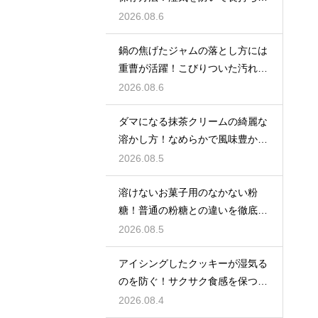
せるコツ
2026.08.6
鍋の焦げたジャムの落とし方には
重曹が活躍！こびりついた汚れを
綺麗に落としてピカピカにする技
2026.08.6
ダマになる抹茶クリームの綺麗な
溶かし方！なめらかで風味豊かな
クリームを作る
2026.08.5
溶けないお菓子用のなかない粉
糖！普通の粉糖との違いを徹底解
説
2026.08.5
アイシングしたクッキーが湿気る
のを防ぐ！サクサク食感を保つ裏
技
2026.08.4