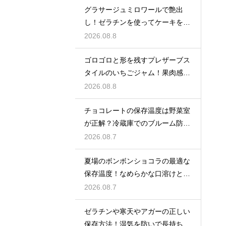
グラサージュミロワールで艶出
し！ゼラチンを使ってケーキを美
しく飾る
2026.08.8
ゴロゴロと形を残すプレザーブス
タイルのいちごジャム！果肉感を
たっぷり楽しむ美味しいレシピ
2026.08.8
チョコレートの保存温度は野菜室
が正解？冷蔵庫でのブルーム防止
策
2026.08.7
夏場のボンボンショコラの最適な
保存温度！なめらかな口溶けと美
しいツヤを保つための管理方法
2026.08.7
ゼラチンや寒天やアガーの正しい
保存方法！湿気を防いで長持ちさ