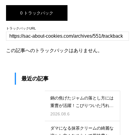
0 トラックバック
トラックバックURL
この記事へのトラックバックはありません。
最近の記事
鍋の焦げたジャムの落とし方には
重曹が活躍！こびりついた汚れを
綺麗に落としてピカピカにする技
2026.08.6
ダマになる抹茶クリームの綺麗な