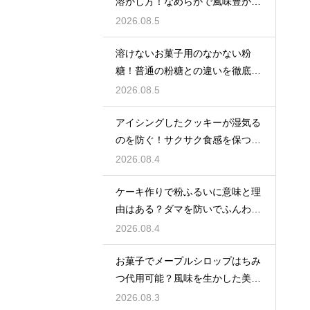
溶かし方！なめらかで風味豊かな
クリームを作る
2026.08.5
溶けないお菓子用のなかない粉
糖！普通の粉糖との違いを徹底解
説
2026.08.5
アイシングしたクッキーが湿気る
のを防ぐ！サクサク食感を保つ裏
技
2026.08.4
ケーキ作りで粉ふるいに意味と理
由はある？ダマを防いでふんわり
と軽い生地に焼き上げるための基
2026.08.4
本
お菓子でメープルシロップはちみ
つ代用可能？風味を生かした美味
しい技
2026.08.3