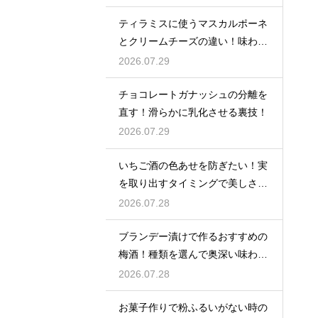
ティラミスに使うマスカルポーネ
とクリームチーズの違い！味わい
を比較
2026.07.29
チョコレートガナッシュの分離を
直す！滑らかに乳化させる裏技！
2026.07.29
いちご酒の色あせを防ぎたい！実
を取り出すタイミングで美しさを
保つ
2026.07.28
ブランデー漬けで作るおすすめの
梅酒！種類を選んで奥深い味わい
と香りを堪能する
2026.07.28
お菓子作りで粉ふるいがない時の