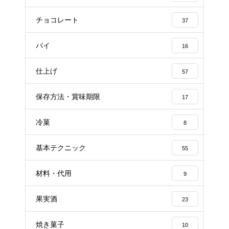
チョコレート
37
パイ
16
仕上げ
57
保存方法・賞味期限
17
冷菓
8
基本テクニック
55
材料・代用
9
果実酒
23
焼き菓子
10