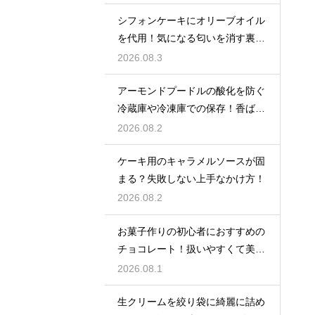
シフォンケーキにオリーブオイル
を代用！気になる匂いを消す裏ワ
ザ
2026.08.3
アーモンドプードルの酸化を防ぐ
冷蔵庫や冷凍庫での保存！香ばし
い風味を保ってお菓子を美味しく
2026.08.2
する
ケーキ用のキャラメルソースが固
まる？失敗しない上手なかけ方！
2026.08.2
お菓子作りの初心者におすすめの
チョコレート！扱いやすくて美味
しい種類を紹介
2026.08.1
生クリームを絞り袋に綺麗に詰め