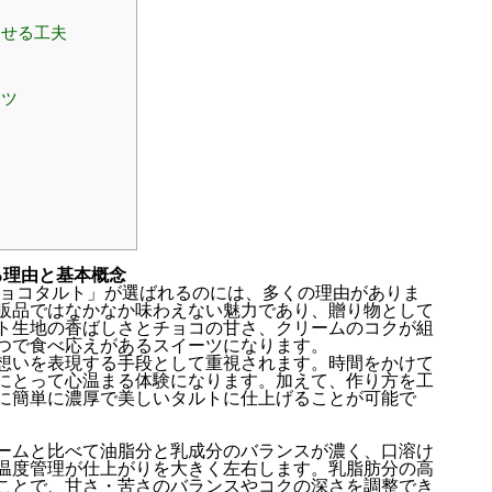
させる工夫
コツ
る理由と基本概念
チョコタルト」が選ばれるのには、多くの理由がありま
販品ではなかなか味わえない魅力であり、贈り物として
ト生地の香ばしさとチョコの甘さ、クリームのコクが組
つで食べ応えがあるスイーツになります。
想いを表現する手段として重視されます。時間をかけて
にとって心温まる体験になります。加えて、作り方を工
に簡単に濃厚で美しいタルトに仕上げることが可能で
ームと比べて油脂分と乳成分のバランスが濃く、口溶け
温度管理が仕上がりを大きく左右します。乳脂肪分の高
ことで、甘さ・苦さのバランスやコクの深さを調整でき