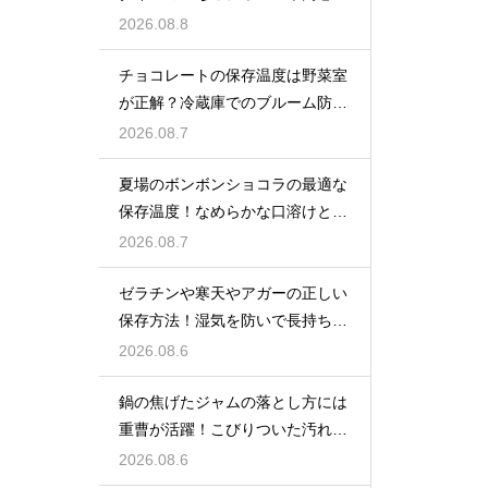
たっぷり楽しむ美味しいレシピ
2026.08.8
チョコレートの保存温度は野菜室
が正解？冷蔵庫でのブルーム防止
策
2026.08.7
夏場のボンボンショコラの最適な
保存温度！なめらかな口溶けと美
しいツヤを保つための管理方法
2026.08.7
ゼラチンや寒天やアガーの正しい
保存方法！湿気を防いで長持ちさ
せるコツ
2026.08.6
鍋の焦げたジャムの落とし方には
重曹が活躍！こびりついた汚れを
綺麗に落としてピカピカにする技
2026.08.6