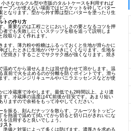
が、小さなセルクル型や市販のタルトケースを利用すれば
オーブンが使えない場面ではビスケットを砕してバター
案となります。型から外す際は型にバターを塗ったり生
す。
ルトの作り方
す。重要なのは工程ごとにおいしさの要となるコツを押
心者でも失敗しにくいステップを順を追って説明しま
と段取りよく作れます。
きます。薄力粉や粉糖はふるっておくと生地が滑らかに
伸ばしたときに生地がパサつきにくくなります。生地を
（空焼き）することでサクサク感が強くなります。焼き
で温めてから湯せんまたは混ぜ合わせて溶かします。温
する直前で火を止めるのが分離を防ぐポイントです。滑ら
ます。オレンジリキュールやバニラエッセンスなどが使
かに冷蔵庫で冷やします。最低でも2時間以上、より濃
ます。冷蔵庫の温度は4℃前後が目安です。あまり短い
ありますので余裕をもって冷やしてください。
ーを振る、刻んだナッツを散らす、フルーツをトッピン
丁を熱湯で温めて拭いてから切ると切り口がきれいにな
スを活用すると良いでしょう。
リスト
、準備と対策によって多くは防げます。濃厚さを求める