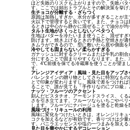
ほど失敗のリスクも上がりますので、失敗パタ
す。ここでは頻出トラブルとその解決策を挙げ
生チョコが分離する・ざらつく
原因は加熱しすぎか、水分が多すぎることが主
火以下で管理すると良いです。また、チョコは
るときは中心から静かに混ぜることで油分が均
タルト生地がさくっとしない／ベタつく
生地はバターを冷たいまま使うこと、混ぜすぎ
防げます。焼き上げるときの予熱と空焼きが適
きムラができるので、型に敷いたら底や側面を
冷やしても固まらない／柔らかすぎる
ガナッシュに対するクリームまたは牛乳の割合
分にすることで固まりやすくなります。また、
で、4℃前後を保てる冷蔵庫を使うことが望ま
す。
アレンジアイディア：風味・見た目をアップさ
バレンタインの贈り物としてさらに特別なもの
とで印象が変わりますし、風味で差をつければ
ることで、誰が見ても「手作りなのにプロ級」
ナッツ・フルーツのアクセント
刻んだピスタチオ、アーモンドスライス、くる
さを引き立てます。フルーツならいちごやベリ
します。フルーツにナパージュを塗ると乾燥を
風味づけ・リキュールの利用
風味に変化をつけたいときは、オレンジリキュ
コクを加えるなどが有効です。香りづけは少量
す。バニラエッセンスや塩の一つまみを加える
見た目を華やかにするデコレーション