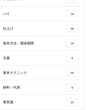
パイ
16
仕上げ
58
保存方法・賞味期限
19
冷菓
8
基本テクニック
55
材料・代用
9
果実酒
23