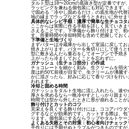
タルト型は18〜20cmの底抜き型が定番です
ラッピングを兼ねる個包装にも対応できます。
で固める「冷やし固めるだけ」の底生地が代替
地の縁までラップなどを使うときれいに外せま
具体的なレシピ手順：濃厚で簡単な生チョコタ
ここからは実際に作る手順を詳しく見ていきま
さえることです。下準備から飾り付けまで、初
す。所要時間や冷却時間も含めて把握しておく
下準備と生地づくり
まずバターは冷蔵庫から出して室温に戻してお
焼き上がります。バターを角切りにして使うと
型に敷き込んだら重石をしてオーブンで予焼き
上がったら冷ましておくことを忘れずに。
ガナッシュ（生チョコ部分）の作成
チョコレートを細かく刻み、生クリームを弱火
度は約50℃前後が目安で、生クリームが沸騰
かに混ざったら、好みに応じて香りづけを行い
われます。
冷却と固める時間
ガナッシュをタルト生地に流し入れたら、速や
厚さを求めるなら一晩冷やすとしっかり固まり
時間では型から外したときに形が崩れることが
飾り付けとカットのコツ
見栄えを良くする飾り付けには、ココアパウダ
グするなどが効果的です。カットする際は、包
ります。個包装にするならラップやタルトケー
よくある失敗とその対策：初心者向けチェック
手作りには予期せぬトラブルがつきものですが