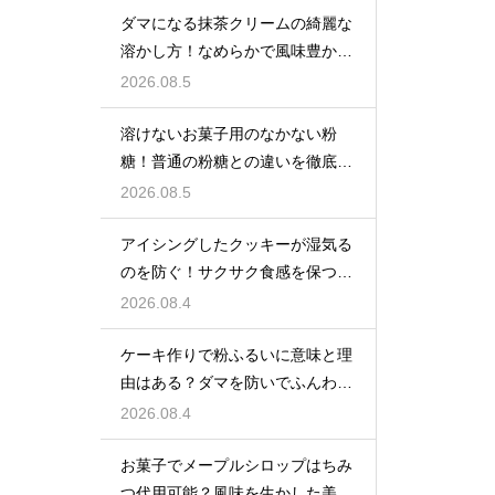
ダマになる抹茶クリームの綺麗な
溶かし方！なめらかで風味豊かな
クリームを作る
2026.08.5
溶けないお菓子用のなかない粉
糖！普通の粉糖との違いを徹底解
説
2026.08.5
アイシングしたクッキーが湿気る
のを防ぐ！サクサク食感を保つ裏
技
2026.08.4
ケーキ作りで粉ふるいに意味と理
由はある？ダマを防いでふんわり
と軽い生地に焼き上げるための基
2026.08.4
本
お菓子でメープルシロップはちみ
つ代用可能？風味を生かした美味