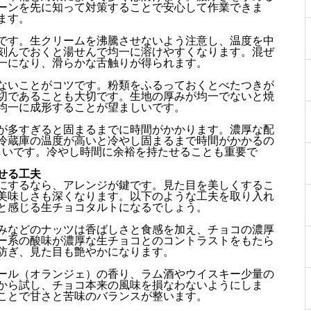
ーンを先に知って対策することで安心して作業できま
ます。
です。生クリームを沸騰させないよう注意し、温度を中
刻んでおくと湯せんで均一に溶けやすくなります。混ぜ
一になり、滑らかな舌触りが得られます。
ないことがコツです。粉類をふるっておくとべたつきが
切であることも大切です。生地の厚みが均一でないと焼
均一に成形することが望ましいです。
が多すぎると固まるまでに時間がかかります。濃厚な配
冷蔵庫の温度が高いと冷やし固まるまで時間がかかるの
しいです。冷やし時間に余裕を持たせることも重要で
せる工夫
にするなら、アレンジが鍵です。見た目を美しくするこ
美味しさも深くなります。以下のような工夫を取り入れ
と感じる生チョコタルトになるでしょう。
みなどのナッツは香ばしさと食感を加え、チョコの濃厚
ー系の酸味が濃厚な生チョコとのコントラストをもたら
防ぎ、見た目も艶やかになります。
ール（オランジェ）の香り、ラム酒やウイスキー少量の
から試し、チョコ本来の風味を損なわないようにしま
ことで甘さと苦味のバランスが整います。