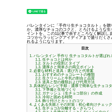
バレンタインに「手作り生チョコタルト」を贈
か。濃厚なチョコのコクと、とろけるような生
イントを、この1記事で余すところなく解説し
コツからラッピングアイディアまで盛りだくさ
れるようになります。
目次
1.
バレンタイン 手作り 生チョコタルトが選ばれ
1.1.
生チョコとは何か
1.2.
タルトの役割とタイプ
1.3.
濃厚さと簡単さの両立ポイント
2.
必要な材料と道具：選び方と代替案
2.1.
おすすめのチョコレートの種類
2.2.
生クリームと牛乳の割合と品質
2.3.
道具と型の種類および代用方法
3.
具体的なレシピ手順：濃厚で簡単な生チョコ
3.1.
下準備と生地づくり
3.2.
ガナッシュ（生チョコ部分）の作成
3.3.
冷却と固める時間
3.4.
飾り付けとカットのコツ
4.
よくある失敗とその対策：初心者向けチェッ
4.1.
生チョコが分離する・ざらつく
4.2.
タルト生地がさくっとしない／ベタつく