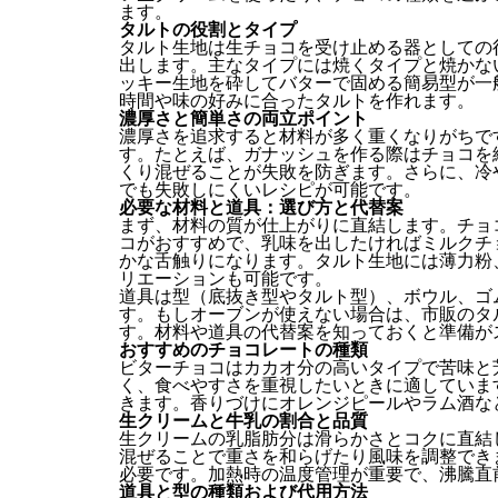
ます。
タルトの役割とタイプ
タルト生地は生チョコを受け止める器としての
出します。主なタイプには焼くタイプと焼かな
ッキー生地を砕してバターで固める簡易型が一
時間や味の好みに合ったタルトを作れます。
濃厚さと簡単さの両立ポイント
濃厚さを追求すると材料が多く重くなりがちで
す。たとえば、ガナッシュを作る際はチョコを
くり混ぜることが失敗を防ぎます。さらに、冷
でも失敗しにくいレシピが可能です。
必要な材料と道具：選び方と代替案
まず、材料の質が仕上がりに直結します。チョ
コがおすすめで、乳味を出したければミルクチ
かな舌触りになります。タルト生地には薄力粉
リエーションも可能です。
道具は型（底抜き型やタルト型）、ボウル、ゴ
す。もしオーブンが使えない場合は、市販のタ
す。材料や道具の代替案を知っておくと準備が
おすすめのチョコレートの種類
ビターチョコはカカオ分の高いタイプで苦味と
く、食べやすさを重視したいときに適していま
きます。香りづけにオレンジピールやラム酒な
生クリームと牛乳の割合と品質
生クリームの乳脂肪分は滑らかさとコクに直結
混ぜることで重さを和らげたり風味を調整でき
必要です。加熱時の温度管理が重要で、沸騰直
道具と型の種類および代用方法