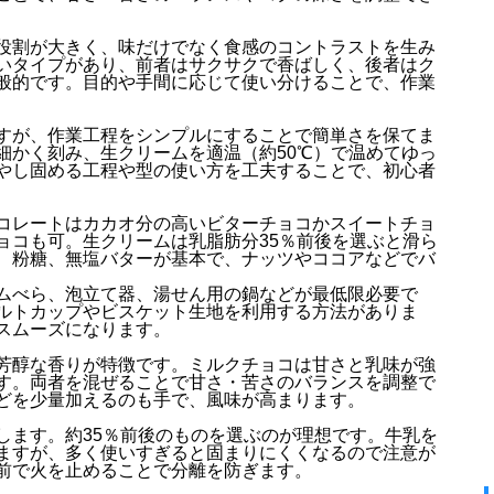
役割が大きく、味だけでなく食感のコントラストを生み
いタイプがあり、前者はサクサクで香ばしく、後者はク
般的です。目的や手間に応じて使い分けることで、作業
すが、作業工程をシンプルにすることで簡単さを保てま
細かく刻み、生クリームを適温（約50℃）で温めてゆっ
やし固める工程や型の使い方を工夫することで、初心者
コレートはカカオ分の高いビターチョコかスイートチョ
ョコも可。生クリームは乳脂肪分35％前後を選ぶと滑ら
、粉糖、無塩バターが基本で、ナッツやココアなどでバ
ムべら、泡立て器、湯せん用の鍋などが最低限必要で
ルトカップやビスケット生地を利用する方法がありま
スムーズになります。
芳醇な香りが特徴です。ミルクチョコは甘さと乳味が強
す。両者を混ぜることで甘さ・苦さのバランスを調整で
どを少量加えるのも手で、風味が高まります。
します。約35％前後のものを選ぶのが理想です。牛乳を
ますが、多く使いすぎると固まりにくくなるので注意が
前で火を止めることで分離を防ぎます。