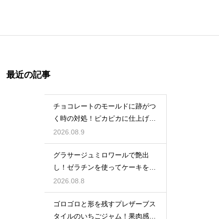
最近の記事
チョコレートのモールドに跡がつ
く時の対処！ピカピカに仕上げる
ための秘策
2026.08.9
グラサージュミロワールで艶出
し！ゼラチンを使ってケーキを美
しく飾る
2026.08.8
ゴロゴロと形を残すプレザーブス
タイルのいちごジャム！果肉感を