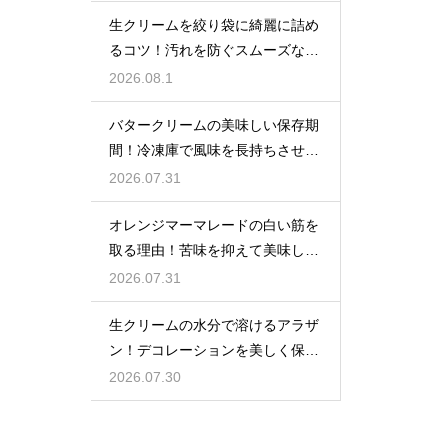
生クリームを絞り袋に綺麗に詰め
るコツ！汚れを防ぐスムーズな入
れ方
2026.08.1
バタークリームの美味しい保存期
間！冷凍庫で風味を長持ちさせる
コツ
2026.07.31
オレンジマーマレードの白い筋を
取る理由！苦味を抑えて美味しい
ジャムに仕上げる
2026.07.31
生クリームの水分で溶けるアラザ
ン！デコレーションを美しく保つ
ための飾るタイミングとコツ
2026.07.30