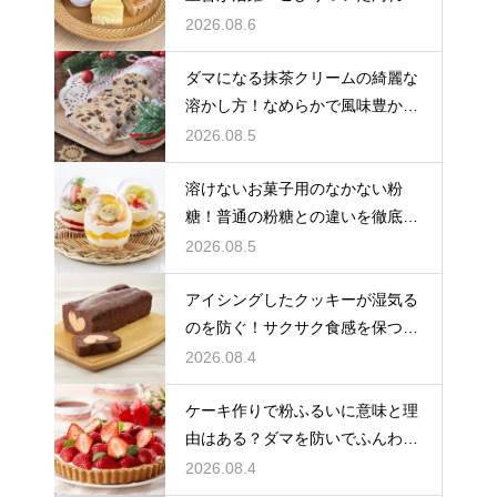
綺麗に落としてピカピカにする技
2026.08.6
ダマになる抹茶クリームの綺麗な
溶かし方！なめらかで風味豊かな
クリームを作る
2026.08.5
溶けないお菓子用のなかない粉
糖！普通の粉糖との違いを徹底解
説
2026.08.5
アイシングしたクッキーが湿気る
のを防ぐ！サクサク食感を保つ裏
技
2026.08.4
ケーキ作りで粉ふるいに意味と理
由はある？ダマを防いでふんわり
と軽い生地に焼き上げるための基
2026.08.4
本