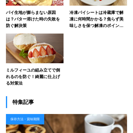
パイ生地が膨らまない原因
冷凍パイシートは冷蔵庫で解
は？バター溶けた時の失敗を
凍に何時間かかる？焦らず美
防ぐ解決策
味しさを保つ解凍のポイント
を紹介
ミルフィーユの組み立てで倒
れるのを防ぐ！綺麗に仕上げ
る対策法
特集記事
保存方法・賞味期限