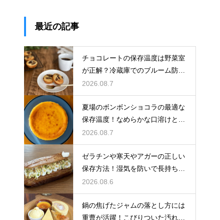
最近の記事
チョコレートの保存温度は野菜室
が正解？冷蔵庫でのブルーム防止
策
2026.08.7
夏場のボンボンショコラの最適な
保存温度！なめらかな口溶けと美
しいツヤを保つための管理方法
2026.08.7
ゼラチンや寒天やアガーの正しい
保存方法！湿気を防いで長持ちさ
せるコツ
2026.08.6
鍋の焦げたジャムの落とし方には
重曹が活躍！こびりついた汚れを