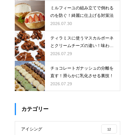
ミルフィーユの組み立てで倒れる
のを防ぐ！綺麗に仕上げる対策法
2026.07.30
ティラミスに使うマスカルポーネ
とクリームチーズの違い！味わい
を比較
2026.07.29
チョコレートガナッシュの分離を
直す！滑らかに乳化させる裏技！
2026.07.29
カテゴリー
アイシング
12