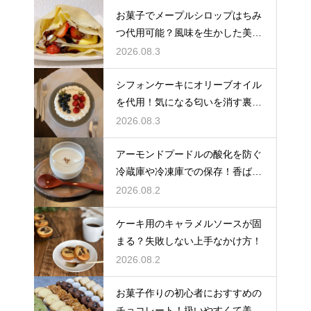
お菓子でメープルシロップはちみ
つ代用可能？風味を生かした美味
しい技
2026.08.3
シフォンケーキにオリーブオイル
を代用！気になる匂いを消す裏ワ
ザ
2026.08.3
アーモンドプードルの酸化を防ぐ
冷蔵庫や冷凍庫での保存！香ばし
い風味を保ってお菓子を美味しく
2026.08.2
する
ケーキ用のキャラメルソースが固
まる？失敗しない上手なかけ方！
2026.08.2
お菓子作りの初心者におすすめの
チョコレート！扱いやすくて美味