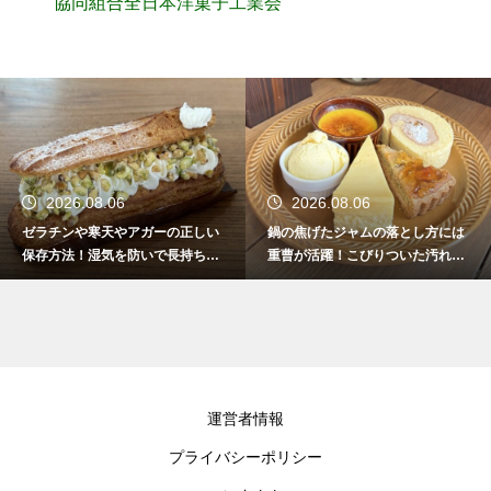
協同組合全日本洋菓子工業会
2026.08.06
2026.08.06
ゼラチンや寒天やアガーの正しい
鍋の焦げたジャムの落とし方には
保存方法！湿気を防いで長持ちさ
重曹が活躍！こびりついた汚れを
せるコツ
綺麗に落としてピカピカにする技
運営者情報
プライバシーポリシー