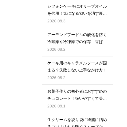
シフォンケーキにオリーブオイル
を代用！気になる匂いを消す裏ワ
ザ
2026.08.3
アーモンドプードルの酸化を防ぐ
冷蔵庫や冷凍庫での保存！香ばし
い風味を保ってお菓子を美味しく
2026.08.2
する
ケーキ用のキャラメルソースが固
まる？失敗しない上手なかけ方！
2026.08.2
お菓子作りの初心者におすすめの
チョコレート！扱いやすくて美味
しい種類を紹介
2026.08.1
生クリームを絞り袋に綺麗に詰め
るコツ！汚れを防ぐスムーズな入