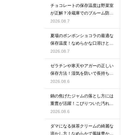
チョコレートの保存温度は野菜室
が正解？冷蔵庫でのブルーム防止
策
2026.08.7
夏場のボンボンショコラの最適な
保存温度！なめらかな口溶けと美
しいツヤを保つための管理方法
2026.08.7
ゼラチンや寒天やアガーの正しい
保存方法！湿気を防いで長持ちさ
せるコツ
2026.08.6
鍋の焦げたジャムの落とし方には
重曹が活躍！こびりついた汚れを
綺麗に落としてピカピカにする技
2026.08.6
ダマになる抹茶クリームの綺麗な
溶かし方！なめらかで風味豊かな