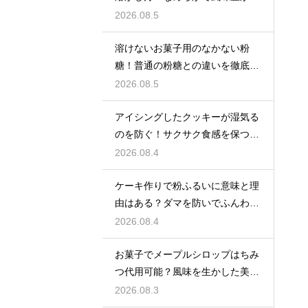
クリームを作る
2026.08.5
溶けないお菓子用のなかない粉
糖！普通の粉糖との違いを徹底解
説
2026.08.5
アイシングしたクッキーが湿気る
のを防ぐ！サクサク食感を保つ裏
技
2026.08.4
ケーキ作りで粉ふるいに意味と理
由はある？ダマを防いでふんわり
と軽い生地に焼き上げるための基
2026.08.4
本
お菓子でメープルシロップはちみ
つ代用可能？風味を生かした美味
しい技
2026.08.3