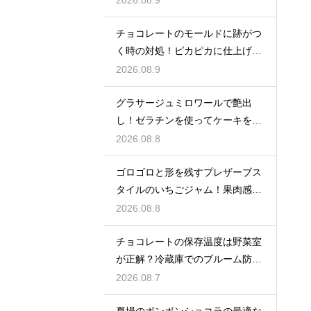
2026.08.9
チョコレートのモールドに跡がつ
く時の対処！ピカピカに仕上げる
ための秘策
2026.08.9
グラサージュミロワールで艶出
し！ゼラチンを使ってケーキを美
しく飾る
2026.08.8
ゴロゴロと形を残すプレザーブス
タイルのいちごジャム！果肉感を
たっぷり楽しむ美味しいレシピ
2026.08.8
チョコレートの保存温度は野菜室
が正解？冷蔵庫でのブルーム防止
策
2026.08.7