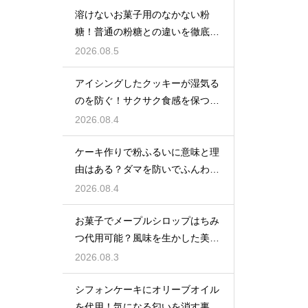
溶けないお菓子用のなかない粉
糖！普通の粉糖との違いを徹底解
説
2026.08.5
アイシングしたクッキーが湿気る
のを防ぐ！サクサク食感を保つ裏
技
2026.08.4
ケーキ作りで粉ふるいに意味と理
由はある？ダマを防いでふんわり
と軽い生地に焼き上げるための基
2026.08.4
本
お菓子でメープルシロップはちみ
つ代用可能？風味を生かした美味
しい技
2026.08.3
シフォンケーキにオリーブオイル
を代用！気になる匂いを消す裏ワ