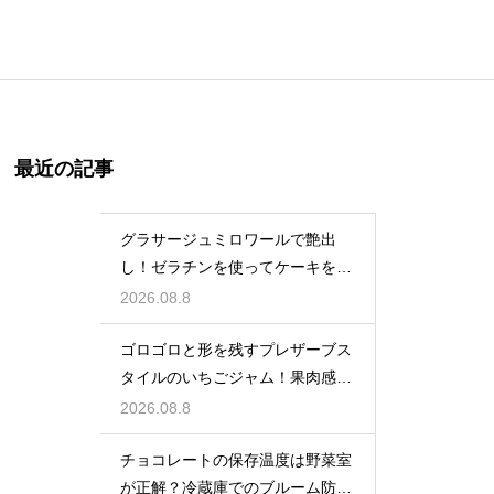
最近の記事
グラサージュミロワールで艶出
し！ゼラチンを使ってケーキを美
しく飾る
2026.08.8
ゴロゴロと形を残すプレザーブス
タイルのいちごジャム！果肉感を
たっぷり楽しむ美味しいレシピ
2026.08.8
チョコレートの保存温度は野菜室
が正解？冷蔵庫でのブルーム防止