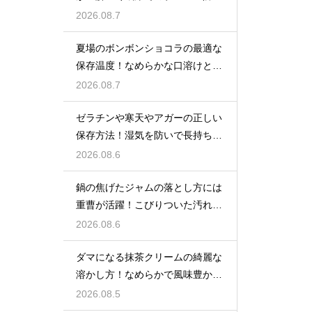
策
2026.08.7
夏場のボンボンショコラの最適な
保存温度！なめらかな口溶けと美
しいツヤを保つための管理方法
2026.08.7
ゼラチンや寒天やアガーの正しい
保存方法！湿気を防いで長持ちさ
せるコツ
2026.08.6
鍋の焦げたジャムの落とし方には
重曹が活躍！こびりついた汚れを
綺麗に落としてピカピカにする技
2026.08.6
ダマになる抹茶クリームの綺麗な
溶かし方！なめらかで風味豊かな
クリームを作る
2026.08.5