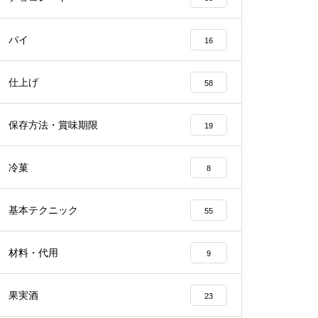
パイ
16
仕上げ
58
保存方法・賞味期限
19
冷菓
8
基本テクニック
55
材料・代用
9
果実酒
23