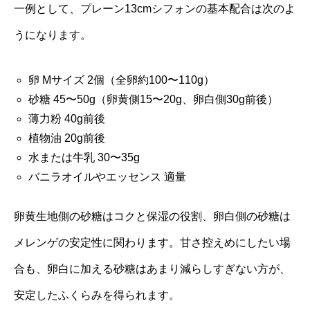
一例として、プレーン13cmシフォンの基本配合は次のよ
うになります。
卵 Mサイズ 2個（全卵約100〜110g）
砂糖 45〜50g（卵黄側15〜20g、卵白側30g前後）
薄力粉 40g前後
植物油 20g前後
水または牛乳 30〜35g
バニラオイルやエッセンス 適量
卵黄生地側の砂糖はコクと保湿の役割、卵白側の砂糖は
メレンゲの安定性に関わります。甘さ控えめにしたい場
合も、卵白に加える砂糖はあまり減らしすぎない方が、
安定したふくらみを得られます。