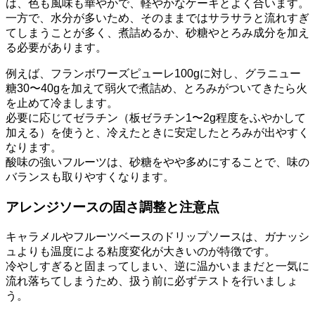
は、色も風味も華やかで、軽やかなケーキとよく合います。
一方で、水分が多いため、そのままではサラサラと流れすぎ
てしまうことが多く、煮詰めるか、砂糖やとろみ成分を加え
る必要があります。
例えば、フランボワーズピューレ100gに対し、グラニュー
糖30〜40gを加えて弱火で煮詰め、とろみがついてきたら火
を止めて冷まします。
必要に応じてゼラチン（板ゼラチン1〜2g程度をふやかして
加える）を使うと、冷えたときに安定したとろみが出やすく
なります。
酸味の強いフルーツは、砂糖をやや多めにすることで、味の
バランスも取りやすくなります。
アレンジソースの固さ調整と注意点
キャラメルやフルーツベースのドリップソースは、ガナッシ
ュよりも温度による粘度変化が大きいのが特徴です。
冷やしすぎると固まってしまい、逆に温かいままだと一気に
流れ落ちてしまうため、扱う前に必ずテストを行いましょ
う。