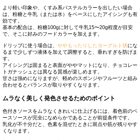
より軽い印象や、くすみ系パステルカラーを出したい場合
は、粉糖と牛乳（または水）をベースにしたアイシングも有
効です。
基本の配合は、粉糖100gに対して牛乳15〜20g程度が目安
で、そこに好みのフードカラーを加えます。
ドリップに使う場合は、
ややもったりしたヨーグルト状
にな
るまで少しずつ液体を加えて調整すると、垂れすぎを防げま
す。
アイシングは固まると表面がややマットになり、チョコレー
トガナッシュとは異なる質感が楽しめます。
甘さは強めになりますが、軽めのスポンジやフルーツと組み
合わせるとバランスが取りやすくなります。
ムラなく美しく発色させるためのポイント
色付きソースをムラなくきれいに仕上げるには、着色前のベ
ースソースが完全になめらかであることが前提条件です。
乳化が不十分だと、色素を混ぜたときに斑点や筋が残りやす
くなります。