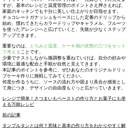
すが、基本のレシピと温度管理のポイントさえ押さえれば、
家庭のキッチンでも十分に美しい仕上がりが目指せます。
チョコレートガナッシュをベースにした定番のドリップから
始め、慣れてきたらカラードリップやキャラメル、フルーツ
を使ったアレンジへと広げていくと、失敗が少なくステップ
アップできます。
重要なのは、
とろみと温度、ケーキ側の状態の三つをセット
で考える
ことです。
少量でテストしながら微調整を重ねていけば、自分の好みや
環境に最適な配合と手順が自然と見えてきます。
本記事のポイントを参考に、ぜひあなたのオリジナルドリッ
プケーキ作りに挑戦してみてください。
何度か作るうちに、ソースの流れ方や固まり具合が感覚とし
て身につき、デザインの自由度もぐっと広がっていきます。
レンジで簡単！さつまいもペーストの作り方とお菓子にも使
える万能レシピ
前の記事
タンプルタンとは何？意味と基本の作り方をわかりやすく解