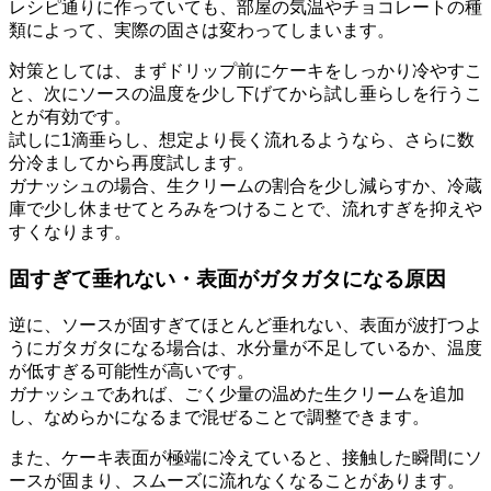
レシピ通りに作っていても、部屋の気温やチョコレートの種
類によって、実際の固さは変わってしまいます。
対策としては、まずドリップ前にケーキをしっかり冷やすこ
と、次にソースの温度を少し下げてから試し垂らしを行うこ
とが有効です。
試しに1滴垂らし、想定より長く流れるようなら、さらに数
分冷ましてから再度試します。
ガナッシュの場合、生クリームの割合を少し減らすか、冷蔵
庫で少し休ませてとろみをつけることで、流れすぎを抑えや
すくなります。
固すぎて垂れない・表面がガタガタになる原因
逆に、ソースが固すぎてほとんど垂れない、表面が波打つよ
うにガタガタになる場合は、水分量が不足しているか、温度
が低すぎる可能性が高いです。
ガナッシュであれば、ごく少量の温めた生クリームを追加
し、なめらかになるまで混ぜることで調整できます。
また、ケーキ表面が極端に冷えていると、接触した瞬間にソ
ースが固まり、スムーズに流れなくなることがあります。