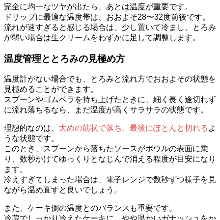
完全に均一なツヤが出たら、あとは温度が重要です。
ドリップに最適な温度帯は、おおよそ28〜32度前後です。
流れが速すぎると感じる場合は、少し置いて冷まし、とろみ
が弱い場合は生クリームをわずかに足して調整します。
温度管理ととろみの見極め方
温度計がない場合でも、とろみと流れ方でおおよその状態を
見極めることができます。
スプーンやゴムベラを持ち上げたときに、細く長く途切れず
に流れ落ちるなら、まだ温度が高くサラサラの状態です。
理想的なのは、
太めの筋状で落ち、最後にぽとんと切れる
よ
うな状態です。
このとき、スプーンから落ちたソースがボウルの表面に乗
り、数秒かけてゆっくりとなじんで消える程度が目安になり
ます。
冷えすぎてしまった場合は、電子レンジで数秒ずつ様子を見
ながら温め直すと良いでしょう。
また、ケーキ側の温度とのバランスも重要です。
冷蔵でしっかり冷えたケーキに、やや温かいガナッシュをか