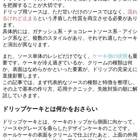
を把握することが大切です。
ドリップ用ソースは、ただ甘いだけのソースではなく、
流れ
るけれど止まる
という矛盾した性質を両立させる必要があり
ます。
具体的には、ガナッシュ系・チョコレートソース系・アイシ
ング系など、複数のスタイルがあり、それぞれ適したケーキ
と演出が異なります。
また、ソース単体のレシピだけでなく、
ケーキ側の状態
も重
要です。ケーキが冷え過ぎているか、クリームの種類は何
か、表面はなめらかかといった要素が、ドリップの見栄えに
直接影響します。
この記事では、まず代表的なソースの種類と特徴を整理し、
その上で基本の作り方、応用テクニック、失敗対策の順に解
説していきます。
ドリップケーキとは何かをおさらい
ドリップケーキとは、ケーキのトップから側面に向かって、
ソースやグレーズを垂らしたデザインケーキのことです。
ホールケーキの表面をクリームで仕上げたあと、上面の外周