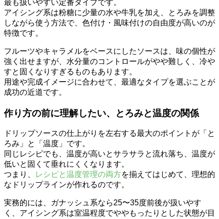
最も扱いやすい定番タイプです。
アイシング系は粉糖に少量の水や牛乳を加え、とろみを調整
しながら使う方法で、色付け・風味付けの自由度が高いのが
特徴です。
フルーツやキャラメルをベースにしたソースは、味の個性が
強く出せますが、水分量のコントロールがやや難しく、冷や
すと固くなりすぎるものもあります。
用途や完成イメージに合わせて、最適なタイプを選ぶことが
成功の近道です。
作り方の前に理解したい、とろみと温度の関係
ドリップソースの仕上がりを左右する最大のポイントが「と
ろみ」と「温度」です。
同じレシピでも、温度が高いとサラサラと流れ落ち、温度が
低いと固くて垂れにくくなります。
つまり、
レシピと温度管理の両方
を揃えてはじめて、理想的
なドリップラインが作れるのです。
実務的には、ガナッシュ系なら25〜35度前後が扱いやす
く、アイシング系は室温程度でややもったりとした状態が目