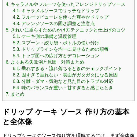
4.
キャラメルやフルーツを使ったアレンジドリップソース
4.1.
キャラメルソースでリッチなドリップ
4.2.
フルーツピューレを使った爽やかドリップ
4.3.
アレンジソースの固さ調整と注意点
5.
きれいに垂らすためのかけ方テクニックと仕上げのコツ
5.1.
ケーキ側の準備と温度管理
5.2.
スプーン・絞り袋・ボトルの使い分け
5.3.
ドリップラインを均一に見せるための順番
5.4.
トップ面への広げ方とデコレーション
6.
よくある失敗例と原因・対策まとめ
6.1.
垂れすぎる・流れ落ちるときのチェックポイント
6.2.
固すぎて垂れない・表面がガタガタになる原因
6.3.
分離・ダマ・気泡など見た目のトラブル対応
6.4.
味のバランスが重い・甘すぎると感じたとき
7.
まとめ
ドリップ ケーキ ソース 作り方の基本
と全体像
ドリップケーキのソース作り方を理解するには、まず全体像