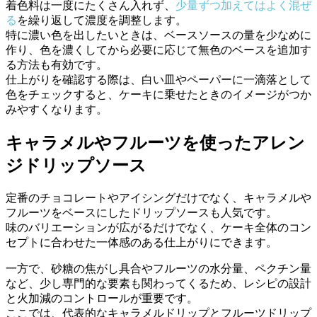
着色料は一度にたくさん入れず、
少量ずつ加えてはよく混ぜ
る
を繰り返して濃度を調整します。
特に濃い色を出したいときは、ベースソースの量を少なめに
作り、色を濃くしてから必要に応じて無色のベースを追加す
る方法も有効です。
仕上がりを確認する際は、白い皿やペーパーに一滴落として
色をチェックすると、ケーキに乗せたときのイメージがつか
みやすくなります。
キャラメルやフルーツを使ったアレン
ジドリップソース
定番のチョコレートやアイシングだけでなく、キャラメルや
フルーツをベースにしたドリップソースも人気です。
味のバリエーションが広がるだけでなく、ケーキ全体のコン
セプトに合わせた一体感のある仕上がりにできます。
一方で、砂糖の焦がし具合やフルーツの水分量、ペクチン量
など、少し専門的な要素も関わってくるため、レシピの設計
と火加減のコントロールが重要です。
ここでは、代表的なキャラメルドリップとフルーツドリップ