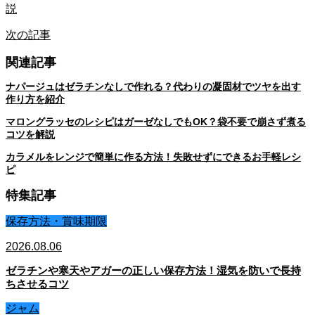
説
次の記事
関連記事
ナパージュはゼラチンなしで作れる？代わりの凝固材でツヤを出す
作り方を紹介
マロングラッセのレシピはガーゼなしでもOK？袋不要で崩さず煮る
コツを解説
カラメルをレンジで簡単に作る方法！失敗せずにできるお手軽レシ
ピ
特集記事
保存方法・賞味期限
2026.08.06
ゼラチンや寒天やアガーの正しい保存方法！湿気を防いで長持
ちさせるコツ
ジャム