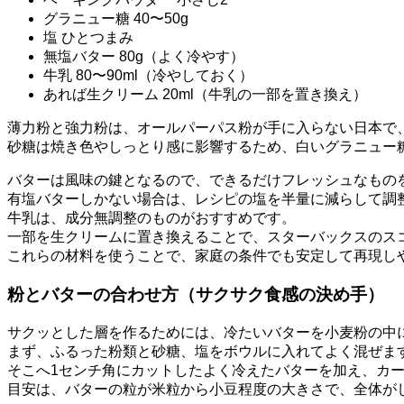
グラニュー糖 40〜50g
塩 ひとつまみ
無塩バター 80g（よく冷やす）
牛乳 80〜90ml（冷やしておく）
あれば生クリーム 20ml（牛乳の一部を置き換え）
薄力粉と強力粉は、オールパーパス粉が手に入らない日本で
砂糖は焼き色やしっとり感に影響するため、白いグラニュー
バターは風味の鍵となるので、できるだけフレッシュなもの
有塩バターしかない場合は、レシピの塩を半量に減らして調
牛乳は、成分無調整のものがおすすめです。
一部を生クリームに置き換えることで、スターバックスのス
これらの材料を使うことで、家庭の条件でも安定して再現し
粉とバターの合わせ方（サクサク食感の決め手）
サクッとした層を作るためには、冷たいバターを小麦粉の中
まず、ふるった粉類と砂糖、塩をボウルに入れてよく混ぜま
そこへ1センチ角にカットしたよく冷えたバターを加え、カ
目安は、バターの粒が米粒から小豆程度の大きさで、全体が