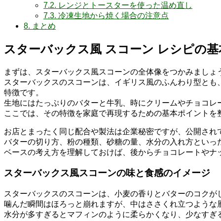
7.2.
レンジとトースターを使った温め直し
7.3.
冷凍生地から焼く場合の注意点
8.
まとめ
スターバックス風 スコーン レシピの基
まずは、スターバックス風スコーンの全体像をつかみましょ
スターバックスのスコーンは、イギリス風のふんわり型とも
特徴です。
生地にはたっぷりのバターと牛乳、時にクリームやチョコレ
ここでは、その特徴を家庭で再現するための基本ポイントを
お店とまったく同じ配合や製法は企業秘密ですが、公開され
バターの切り方、粉の種類、砂糖の量、水分の入れ方といっ
ベースの考え方を理解しておけば、後からチョコレートやナ
スターバックス風スコーンの味と食感のイメージ
スターバックスのスコーンは、小麦の香りとバターのコクが
噛んだ瞬間はほろっと崩れますが、中はささくれ立つような
水分が多すぎるとマフィンのように柔らかくなり、少なすぎ