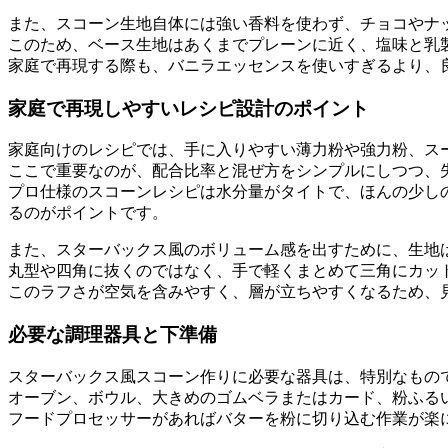
また、スコーン生地自体には強い香料を使わず、チョコやナ
このため、ベース生地はあくまでプレーンに近く、塩味と乳
家庭で再現する際も、バニラエッセンスを使いすぎるより、
家庭で再現しやすいレシピ設計のポイント
家庭向けのレシピでは、手に入りやすい薄力粉や強力粉、ス
ここで重要なのが、配合比率と混ぜ方をシンプルにしつつ、
プロ仕様のスコーンレシピは水分量がタイトで、ほんの少し
るのがポイントです。
また、スターバックス風のボリューム感を出すために、生地
丸型や四角に抜くのではなく、手で軽くまとめて三角にカッ
このラフさが空気を含みやすく、層が立ちやすくなるため、
必要な調理器具と下準備
スターバックス風スコーン作りに必要な器具は、特別なもの
オーブン、ボウル、大きめのゴムベラまたはカード、粉ふる
フードプロセッサーがあればバターを粉に切り込む作業が楽