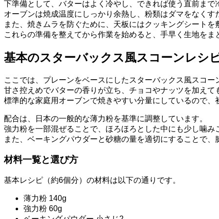
下準備として、バターはよく冷やし、できれば使う直前まで
オーブンは焼成温度にしっかり余熱し、粉類はダマをなくす
また、焼きムラを防ぐために、天板にはクッキングシートを
これらの準備を整えてから作業を始めると、手早く生地をま
基本のスターバックス風スコーンレシ
ここでは、プレーンをベースにしたスターバックス風スコー
甘さ控えめでバターの香りが立ち、チョコやナッツを加えて
標準的な家庭用オーブンで焼きやすい分量にしているので、
配合は、日本の一般的な薄力粉を基準に調整しています。
強力粉を一部混ぜることで、ほろほろとした中にも少し噛み
また、ベーキングパウダーと砂糖の量を適切にすることで、
材料一覧と選び方
基本レシピ（約6個分）の材料は以下の通りです。
薄力粉 140g
強力粉 60g
ベーキングパウダー 小さじ2