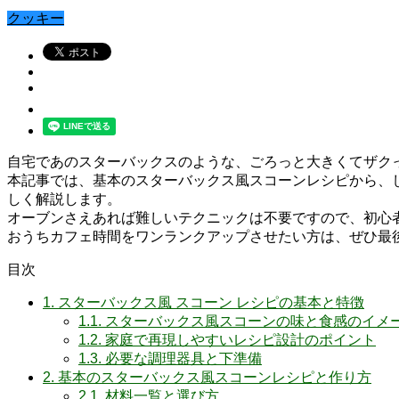
クッキー
自宅であのスターバックスのような、ごろっと大きくてザク
本記事では、基本のスターバックス風スコーンレシピから、
しく解説します。
オーブンさえあれば難しいテクニックは不要ですので、初心
おうちカフェ時間をワンランクアップさせたい方は、ぜひ最
目次
1.
スターバックス風 スコーン レシピの基本と特徴
1.1.
スターバックス風スコーンの味と食感のイメ
1.2.
家庭で再現しやすいレシピ設計のポイント
1.3.
必要な調理器具と下準備
2.
基本のスターバックス風スコーンレシピと作り方
2.1.
材料一覧と選び方