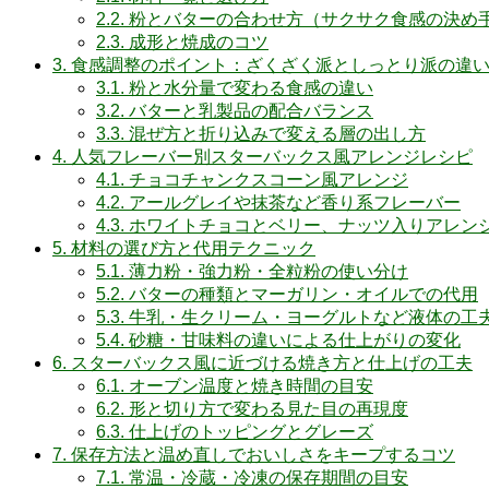
2.2.
粉とバターの合わせ方（サクサク食感の決め
2.3.
成形と焼成のコツ
3.
食感調整のポイント：ざくざく派としっとり派の違
3.1.
粉と水分量で変わる食感の違い
3.2.
バターと乳製品の配合バランス
3.3.
混ぜ方と折り込みで変える層の出し方
4.
人気フレーバー別スターバックス風アレンジレシピ
4.1.
チョコチャンクスコーン風アレンジ
4.2.
アールグレイや抹茶など香り系フレーバー
4.3.
ホワイトチョコとベリー、ナッツ入りアレン
5.
材料の選び方と代用テクニック
5.1.
薄力粉・強力粉・全粒粉の使い分け
5.2.
バターの種類とマーガリン・オイルでの代用
5.3.
牛乳・生クリーム・ヨーグルトなど液体の工
5.4.
砂糖・甘味料の違いによる仕上がりの変化
6.
スターバックス風に近づける焼き方と仕上げの工夫
6.1.
オーブン温度と焼き時間の目安
6.2.
形と切り方で変わる見た目の再現度
6.3.
仕上げのトッピングとグレーズ
7.
保存方法と温め直しでおいしさをキープするコツ
7.1.
常温・冷蔵・冷凍の保存期間の目安