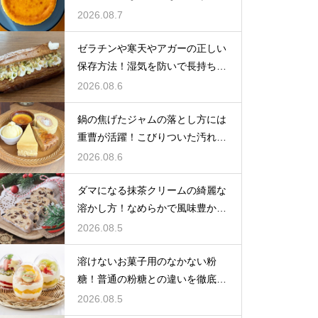
しいツヤを保つための管理方法
2026.08.7
ゼラチンや寒天やアガーの正しい
保存方法！湿気を防いで長持ちさ
せるコツ
2026.08.6
鍋の焦げたジャムの落とし方には
重曹が活躍！こびりついた汚れを
綺麗に落としてピカピカにする技
2026.08.6
ダマになる抹茶クリームの綺麗な
溶かし方！なめらかで風味豊かな
クリームを作る
2026.08.5
溶けないお菓子用のなかない粉
糖！普通の粉糖との違いを徹底解
説
2026.08.5