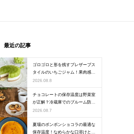
最近の記事
ゴロゴロと形を残すプレザーブス
タイルのいちごジャム！果肉感を
たっぷり楽しむ美味しいレシピ
2026.08.8
チョコレートの保存温度は野菜室
が正解？冷蔵庫でのブルーム防止
策
2026.08.7
夏場のボンボンショコラの最適な
保存温度！なめらかな口溶けと美