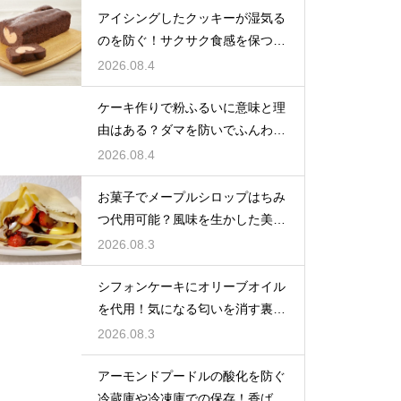
アイシングしたクッキーが湿気る
のを防ぐ！サクサク食感を保つ裏
技
2026.08.4
ケーキ作りで粉ふるいに意味と理
由はある？ダマを防いでふんわり
と軽い生地に焼き上げるための基
2026.08.4
本
お菓子でメープルシロップはちみ
つ代用可能？風味を生かした美味
しい技
2026.08.3
シフォンケーキにオリーブオイル
を代用！気になる匂いを消す裏ワ
ザ
2026.08.3
アーモンドプードルの酸化を防ぐ
冷蔵庫や冷凍庫での保存！香ばし