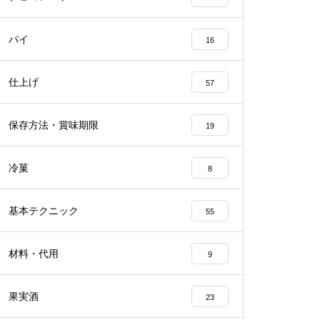
パイ
16
仕上げ
57
保存方法・賞味期限
19
冷菓
8
基本テクニック
55
材料・代用
9
果実酒
23