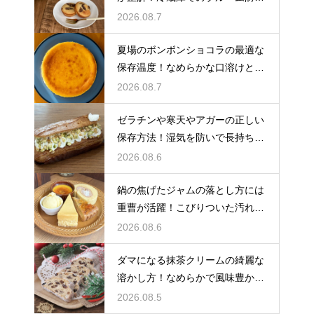
策
2026.08.7
夏場のボンボンショコラの最適な
保存温度！なめらかな口溶けと美
しいツヤを保つための管理方法
2026.08.7
ゼラチンや寒天やアガーの正しい
保存方法！湿気を防いで長持ちさ
せるコツ
2026.08.6
鍋の焦げたジャムの落とし方には
重曹が活躍！こびりついた汚れを
綺麗に落としてピカピカにする技
2026.08.6
ダマになる抹茶クリームの綺麗な
溶かし方！なめらかで風味豊かな
クリームを作る
2026.08.5