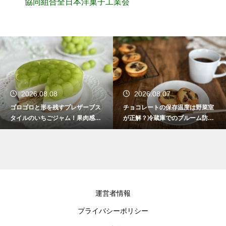
協同組合全日本洋菓子工業会
2026.08.08
2026.08.07
ゴロゴロと形を残すプレザーブス
チョコレートの保存温度は野菜室
タイルのいちごジャム！果肉感を
が正解？冷蔵庫でのブルーム防止
たっぷり楽しむ美味しいレシピ
策
運営者情報
プライバシーポリシー