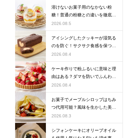
溶けないお菓子用のなかない粉
糖！普通の粉糖との違いを徹底解
説
2026.08.5
アイシングしたクッキーが湿気る
のを防ぐ！サクサク食感を保つ裏
技
2026.08.4
ケーキ作りで粉ふるいに意味と理
由はある？ダマを防いでふんわり
と軽い生地に焼き上げるための基
2026.08.4
本
お菓子でメープルシロップはちみ
つ代用可能？風味を生かした美味
しい技
2026.08.3
シフォンケーキにオリーブオイル