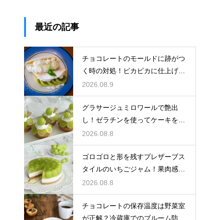
最近の記事
チョコレートのモールドに跡がつ
く時の対処！ピカピカに仕上げる
ための秘策
2026.08.9
グラサージュミロワールで艶出
し！ゼラチンを使ってケーキを美
しく飾る
2026.08.8
ゴロゴロと形を残すプレザーブス
タイルのいちごジャム！果肉感を
たっぷり楽しむ美味しいレシピ
2026.08.8
チョコレートの保存温度は野菜室
が正解？冷蔵庫でのブルーム防止