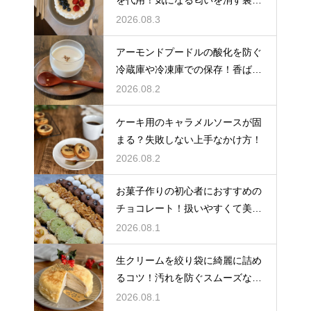
を代用！気になる匂いを消す裏ワ
ザ
2026.08.3
アーモンドプードルの酸化を防ぐ
冷蔵庫や冷凍庫での保存！香ばし
い風味を保ってお菓子を美味しく
2026.08.2
する
ケーキ用のキャラメルソースが固
まる？失敗しない上手なかけ方！
2026.08.2
お菓子作りの初心者におすすめの
チョコレート！扱いやすくて美味
しい種類を紹介
2026.08.1
生クリームを絞り袋に綺麗に詰め
るコツ！汚れを防ぐスムーズな入
れ方
2026.08.1