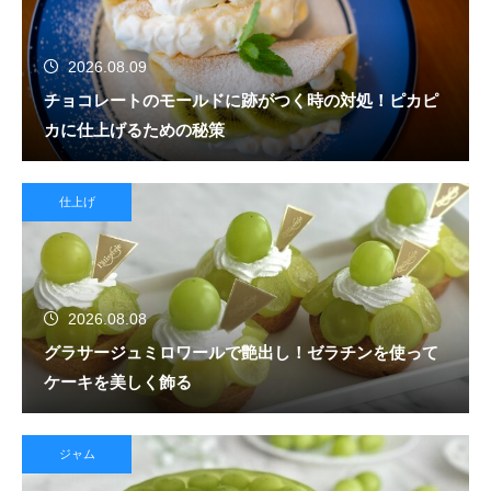
2026.08.09
チョコレートのモールドに跡がつく時の対処！ピカピ
カに仕上げるための秘策
仕上げ
2026.08.08
グラサージュミロワールで艶出し！ゼラチンを使って
ケーキを美しく飾る
ジャム