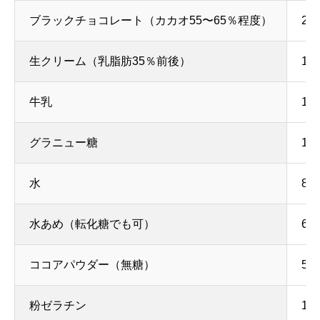
ブラックチョコレート（カカオ55〜65％程度）
20
生クリーム（乳脂肪35％前後）
15
牛乳
10
グラニュー糖
18
水
80
水あめ（転化糖でも可）
60
ココアパウダー（無糖）
50
粉ゼラチン
1