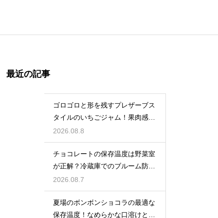
最近の記事
ゴロゴロと形を残すプレザーブス
タイルのいちごジャム！果肉感を
たっぷり楽しむ美味しいレシピ
2026.08.8
チョコレートの保存温度は野菜室
が正解？冷蔵庫でのブルーム防止
策
2026.08.7
夏場のボンボンショコラの最適な
保存温度！なめらかな口溶けと美