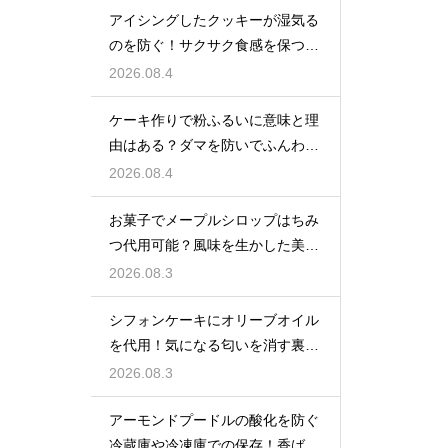
アイシングしたクッキーが湿気る
のを防ぐ！サクサク食感を保つ裏
技
2026.08.4
ケーキ作りで粉ふるいに意味と理
由はある？ダマを防いでふんわり
と軽い生地に焼き上げるための基
2026.08.4
本
お菓子でメープルシロップはちみ
つ代用可能？風味を生かした美味
しい技
2026.08.3
シフォンケーキにオリーブオイル
を代用！気になる匂いを消す裏ワ
ザ
2026.08.3
アーモンドプードルの酸化を防ぐ
冷蔵庫や冷凍庫での保存！香ばし