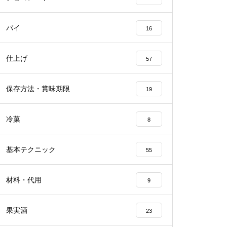
パイ
16
仕上げ
57
保存方法・賞味期限
19
冷菓
8
基本テクニック
55
材料・代用
9
果実酒
23