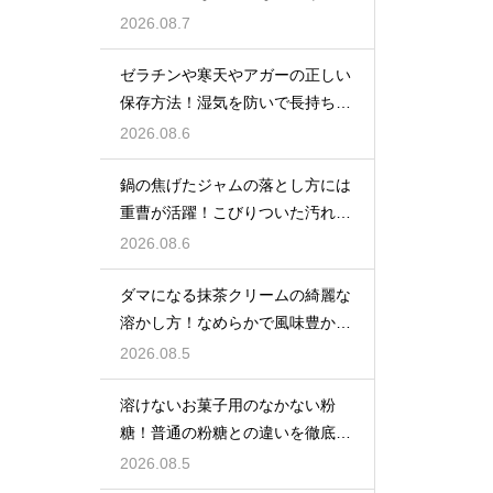
しいツヤを保つための管理方法
2026.08.7
ゼラチンや寒天やアガーの正しい
保存方法！湿気を防いで長持ちさ
せるコツ
2026.08.6
鍋の焦げたジャムの落とし方には
重曹が活躍！こびりついた汚れを
綺麗に落としてピカピカにする技
2026.08.6
ダマになる抹茶クリームの綺麗な
溶かし方！なめらかで風味豊かな
クリームを作る
2026.08.5
溶けないお菓子用のなかない粉
糖！普通の粉糖との違いを徹底解
説
2026.08.5