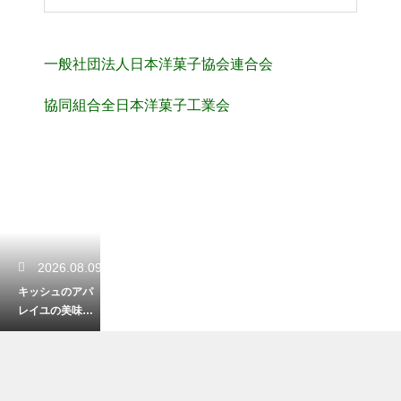
一般社団法人日本洋菓子協会連合会
協同組合全日本洋菓子工業会
2026.08.09
キッシュのアパ
レイユの美味し
い割合！牛乳と
生クリームのバ
ランスで味が決
まる