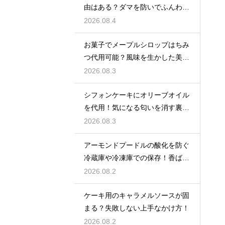
由はある？ダマを防いでふんわり
と軽い生地に焼き上げるための基
2026.08.4
本
お菓子でメープルシロップはちみ
つ代用可能？風味を生かした美味
しい技
2026.08.3
シフォンケーキにオリーブオイル
を代用！気になる匂いを消す裏ワ
ザ
2026.08.3
アーモンドプードルの酸化を防ぐ
冷蔵庫や冷凍庫での保存！香ばし
い風味を保ってお菓子を美味しく
2026.08.2
する
ケーキ用のキャラメルソースが固
まる？失敗しない上手なかけ方！
2026.08.2