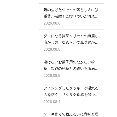
鍋の焦げたジャムの落とし方には
重曹が活躍！こびりついた汚れを
綺麗に落としてピカピカにする技
2026.08.6
ダマになる抹茶クリームの綺麗な
溶かし方！なめらかで風味豊かな
クリームを作る
2026.08.5
溶けないお菓子用のなかない粉
糖！普通の粉糖との違いを徹底解
説
2026.08.5
アイシングしたクッキーが湿気る
のを防ぐ！サクサク食感を保つ裏
技
2026.08.4
ケーキ作りで粉ふるいに意味と理