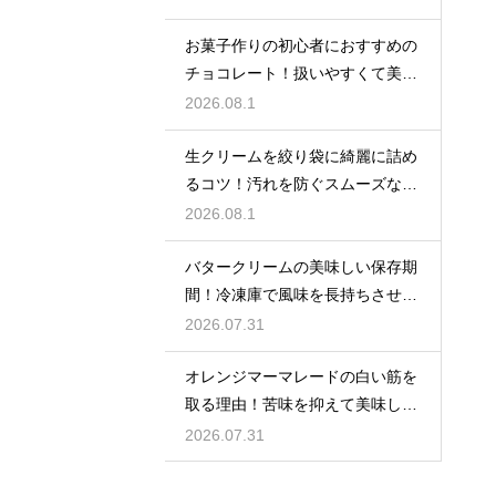
お菓子作りの初心者におすすめの
チョコレート！扱いやすくて美味
しい種類を紹介
2026.08.1
生クリームを絞り袋に綺麗に詰め
るコツ！汚れを防ぐスムーズな入
れ方
2026.08.1
バタークリームの美味しい保存期
間！冷凍庫で風味を長持ちさせる
コツ
2026.07.31
オレンジマーマレードの白い筋を
取る理由！苦味を抑えて美味しい
ジャムに仕上げる
2026.07.31