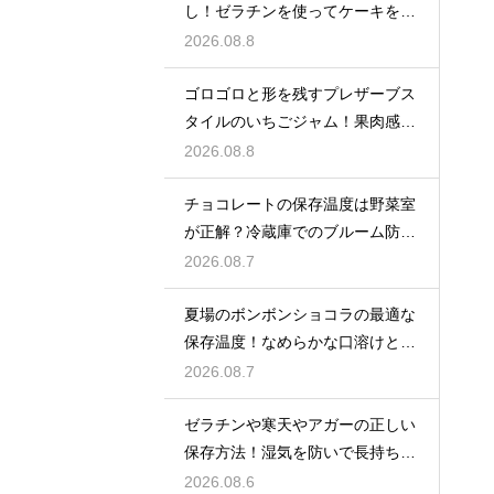
し！ゼラチンを使ってケーキを美
しく飾る
2026.08.8
ゴロゴロと形を残すプレザーブス
タイルのいちごジャム！果肉感を
たっぷり楽しむ美味しいレシピ
2026.08.8
チョコレートの保存温度は野菜室
が正解？冷蔵庫でのブルーム防止
策
2026.08.7
夏場のボンボンショコラの最適な
保存温度！なめらかな口溶けと美
しいツヤを保つための管理方法
2026.08.7
ゼラチンや寒天やアガーの正しい
保存方法！湿気を防いで長持ちさ
せるコツ
2026.08.6