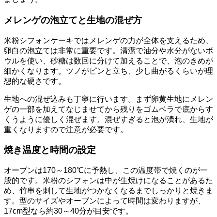
メレンゲの泡立てと生地の混ぜ方
米粉シフォンケーキではメレンゲの力が全体を支えるため、
卵白の泡立ては非常に重要です。清潔で油分や水分がないボ
ウルを使い、砂糖は数回に分けて加えることで、泡のきめが
細かくなります。ツノがピンと立ち、少し曲がるくらいが理
想的な硬さです。
生地への混ぜ込みも丁寧に行います。まず卵黄生地にメレン
ゲの一部を加えてなじませてから残りをゴムベラで底からす
くうように優しく混ぜます。混ぜすぎると泡が潰れ、生地が
重くなりますので注意が必要です。
焼き温度と時間の設定
オーブンは170～180℃に予熱し、この温度帯で焼くのが一
般的です。米粉のシフォンは中が生焼けになることがあるた
め、竹串を刺して生地がつかなくなるまでしっかりと焼きま
す。型のサイズやオーブンによって時間は変わりますが、
17cm型なら約30～40分が目安です。