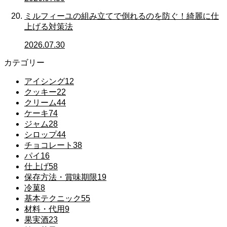
ミルフィーユの組み立てで倒れるのを防ぐ！綺麗に仕
上げる対策法
2026.07.30
カテゴリー
アイシング
12
クッキー
22
クリーム
44
ケーキ
74
ジャム
28
シロップ
44
チョコレート
38
パイ
16
仕上げ
58
保存方法・賞味期限
19
冷菓
8
基本テクニック
55
材料・代用
9
果実酒
23