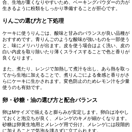
合、生地が重くなりやすいため、ベーキングパウダーの力が
生きるように粉類をしっかり準備することが肝心です。
りんごの選び方と下処理
ケーキに使うりんごは、酸味と甘みのバランスが良い品種が
おすすめです。青りんごのような酸味が強いものを一部使う
と、味にメリハリが出ます。皮を使う場合はよく洗い、皮の
白い内皮を取り除いたり薄くスライスすることで色と香りが
良くなります。
また、煮たり、レンジで加熱して煮汁を出し、あら熱を取っ
てから生地に加えることで、煮りんごによる食感と香りがさ
らにケーキに生かされます。変色防止のためレモン汁を少量
使うのも有効です。
卵・砂糖・油の選び方と配合バランス
卵はMサイズで揃えると膨らみが安定します。卵白は冷やし
ておくと泡立ちが良く、メレンゲのキメが細かくなります。
砂糖は卵黄生地用とメレンゲ用で分け、メレンゲには段階的
に加えることで気泡を壊さずに立てられます。