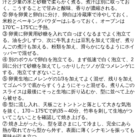
汁と少量の水と砂糖で柔らかく煮る。煮汁は別に取ってお
く。こうすることで甘みと酸味、香りが濃縮される。
② 卵を卵黄と卵白に分け、卵白は冷蔵庫で冷やしておく。
米粉とベーキングパウダーはふるっておく。オーブンは
170℃～175℃に予熱。
③ 卵黄に卵黄用砂糖を入れて白っぽくなるまでよく泡立て
る。油を少しずつ、次に牛乳または豆乳を加えて混ぜ、煮り
んごの煮汁も加える。粉類を加え、滑らかになるようにホイ
ッパーで混ぜる。
④ 別のボウルで卵白を泡立てる。まず低速で白く泡立て、2
回に分けて砂糖を加えてしっかりしたツノが立つメレンゲに
する。泡立てすぎないこと。
⑤ 卵黄生地にメレンゲの1/3を加えてよく混ぜ、残りを加え
てゴムベラで底からすくうようにそっと混ぜる。煮りんごの
スライスは最後にそっと生地に折り込むか、型に並べて上か
ら被せる。
⑥ 型に流し入れ、天板ごとトントンと落として大きな気泡
を抜く。170～175℃で約35～40分、竹串を刺して生地がつ
いてこないことを確認して焼き上げる。
⑦ 焼き上がったら、型を逆さまにして冷まし、完全にあら
熱が取れてから型から外す。表面に薄くシナモンを振っても
風味が引き立つ。