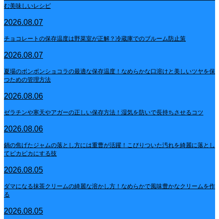
む美味しいレシピ
2026.08.07
チョコレートの保存温度は野菜室が正解？冷蔵庫でのブルーム防止策
2026.08.07
夏場のボンボンショコラの最適な保存温度！なめらかな口溶けと美しいツヤを保
つための管理方法
2026.08.06
ゼラチンや寒天やアガーの正しい保存方法！湿気を防いで長持ちさせるコツ
2026.08.06
鍋の焦げたジャムの落とし方には重曹が活躍！こびりついた汚れを綺麗に落とし
てピカピカにする技
2026.08.05
ダマになる抹茶クリームの綺麗な溶かし方！なめらかで風味豊かなクリームを作
る
2026.08.05