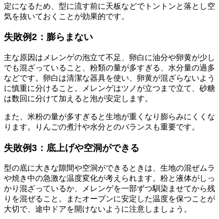
定になるため、型に流す前に天板などでトントンと落とし空
気を抜いておくことが効果的です。
失敗例2：膨らまない
主な原因はメレンゲの泡立て不足、卵白に油分や卵黄が少し
でも混ざっていること、粉類の量が多すぎる、水分量の過多
などです。卵白は清潔な器具を使い、卵黄が混ざらないよう
に慎重に分けること。メレンゲはツノが立つまで立て、砂糖
は数回に分けて加えると泡が安定します。
また、米粉の量が多すぎると生地が重くなり膨らみにくくな
ります。りんごの煮汁や水分とのバランスも重要です。
失敗例3：底上げや空洞ができる
型の底に大きな隙間や空洞ができるときは、生地の混ぜムラ
や焼き中の急激な温度変化が考えられます。粉と液体がしっ
かり混ざっているか、メレンゲを一部ずつ馴染ませてから残
りを混ぜること。またオーブンに安定した温度を保つことが
大切で、途中ドアを開けないように注意しましょう。