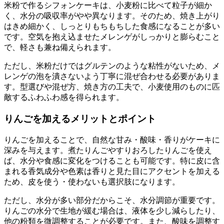
米粉で作るシフォンケーキは、小麦粉に比べて粒子が細か
く、水分の吸収率がやや異なります。そのため、焼き上がり
はきめ細かく、しっとりもちもちした食感になることが多い
です。空気を抱え込ませたメレンゲがしっかりと膨らむこと
で、軽さも兼ね備えられます。
ただし、米粉だけではグルテンのような粘性がないため、メ
レンゲの泡を潰さないよう丁寧に混ぜ合わせる必要がありま
す。型選びや混ぜ方、焼き方の工夫で、小麦使用のものに匹
敵するふわふわ感を得られます。
りんごを加えるメリットとポイント
りんごを加えることで、自然な甘み・酸味・香りがケーキに
深みを与えます。煮たりんごやすりおろしたりんごを使え
ば、水分や食感に変化をつけることも可能です。特に皮に含
まれる香気成分や色素は香りと見た目にアクセントを加える
ため、皮を使う・使わないも選択肢になります。
ただし、水分が多い部分だからこそ、水分調節が重要です。
りんごの水分で生地が緩む場合は、液体を少し減らしたり、
他の粉類を微調整することが必要です。また、酸味を調整す