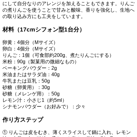
にして自分なりのアレンジを加えることもできます。りんご
の煮りんごを使うことで甘みと酸味、香りを強化し、生地へ
の取り込み方にも工夫をしています。
材料（17cmシフォン型1台分）
卵黄：4個分（Mサイズ）
卵白：4個分（Mサイズ）
りんご：1個（可食部約200g、煮たりんごにする）
米粉：90g（製菓用の微細なもの）
ベーキングパウダー：2g
米油またはサラダ油：40g
牛乳または豆乳：50g
砂糖（卵黄用）：30g
砂糖（メレンゲ用）：50g
レモン汁：小さじ1（約5ml）
シナモンパウダー（お好みで）：少々
作り方ステップ
① りんごは皮をむき、薄くスライスして鍋に入れ、レモン