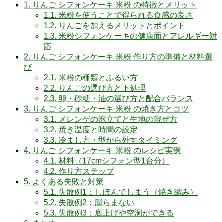
1.
りんご シフォンケーキ 米粉 の特徴とメリット
1.1.
米粉を使うことで得られる食感の良さ
1.2.
りんごを加えるメリットとポイント
1.3.
米粉シフォンケーキの健康面とアレルギー対
応
2.
りんご シフォンケーキ 米粉 作り方の準備と材料選
び
2.1.
米粉の種類とふるい方
2.2.
りんごの選び方と下処理
2.3.
卵・砂糖・油の選び方と配合バランス
3.
りんご シフォンケーキ 米粉 の焼き方とコツ
3.1.
メレンゲの泡立てと生地の混ぜ方
3.2.
焼き温度と時間の設定
3.3.
冷まし方・型から外すタイミング
4.
りんご シフォンケーキ 米粉 のレシピ実例
4.1.
材料（17cmシフォン型1台分）
4.2.
作り方ステップ
5.
よくある失敗と対策
5.1.
失敗例1：しぼんでしまう（焼き縮み）
5.2.
失敗例2：膨らまない
5.3.
失敗例3：底上げや空洞ができる