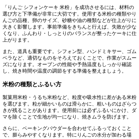
「りんご シフォンケーキ 米粉」を成功させるには、材料の
選び方と下準備が非常に大切です。使用する米粉の種類やり
んごの品種、卵のサイズ、砂糖や油の種類などが仕上がりに
大きく影響します。事前準備をきちんと行えば、失敗が少な
くなり、ふんわり・しっとりのバランスが整ったケーキに仕
上がります。
また、道具も重要です。シフォン型、ハンドミキサー、ゴム
ベラなど、適切なものをそろえておくことで、作業がスムー
ズになります。オーブンの性能や予熱温度もしっかり確認
し、焼き時間や温度の調節をする準備を整えましょう。
米粉の種類とふるい方
製菓用米粉・うるち米粉など、粒度や吸水性に差がある米粉
を選びます。粒が細かいものは滑らかに、粗いものはざらつ
きが残ることがあります。使用前には必ずふるいにかけ、ダ
マを除くことで生地が均一になり、焼きムラを防げます。
さらに、ベーキングパウダーを合わせてふるっておくこと
で、膨らみやすくなります。特にりんごの水分が加わる場