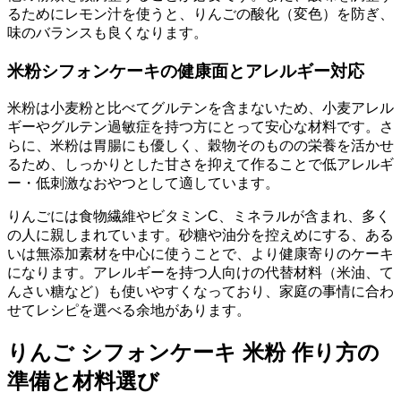
るためにレモン汁を使うと、りんごの酸化（変色）を防ぎ、
味のバランスも良くなります。
米粉シフォンケーキの健康面とアレルギー対応
米粉は小麦粉と比べてグルテンを含まないため、小麦アレル
ギーやグルテン過敏症を持つ方にとって安心な材料です。さ
らに、米粉は胃腸にも優しく、穀物そのものの栄養を活かせ
るため、しっかりとした甘さを抑えて作ることで低アレルギ
ー・低刺激なおやつとして適しています。
りんごには食物繊維やビタミンC、ミネラルが含まれ、多く
の人に親しまれています。砂糖や油分を控えめにする、ある
いは無添加素材を中心に使うことで、より健康寄りのケーキ
になります。アレルギーを持つ人向けの代替材料（米油、て
んさい糖など）も使いやすくなっており、家庭の事情に合わ
せてレシピを選べる余地があります。
りんご シフォンケーキ 米粉 作り方の
準備と材料選び