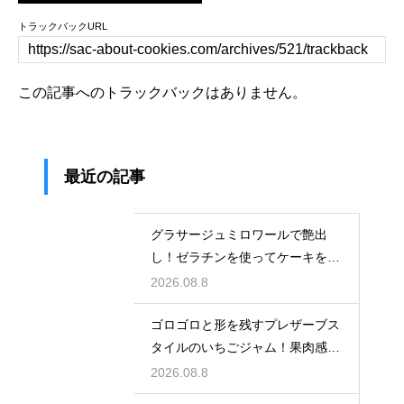
トラックバックURL
この記事へのトラックバックはありません。
最近の記事
グラサージュミロワールで艶出
し！ゼラチンを使ってケーキを美
しく飾る
2026.08.8
ゴロゴロと形を残すプレザーブス
タイルのいちごジャム！果肉感を
たっぷり楽しむ美味しいレシピ
2026.08.8