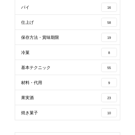
パイ
16
仕上げ
58
保存方法・賞味期限
19
冷菓
8
基本テクニック
55
材料・代用
9
果実酒
23
焼き菓子
10