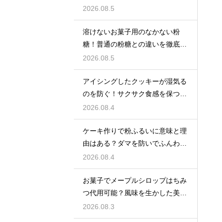
クリームを作る
2026.08.5
溶けないお菓子用のなかない粉
糖！普通の粉糖との違いを徹底解
説
2026.08.5
アイシングしたクッキーが湿気る
のを防ぐ！サクサク食感を保つ裏
技
2026.08.4
ケーキ作りで粉ふるいに意味と理
由はある？ダマを防いでふんわり
と軽い生地に焼き上げるための基
2026.08.4
本
お菓子でメープルシロップはちみ
つ代用可能？風味を生かした美味
しい技
2026.08.3