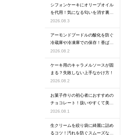
シフォンケーキにオリーブオイル
を代用！気になる匂いを消す裏ワ
ザ
2026.08.3
アーモンドプードルの酸化を防ぐ
冷蔵庫や冷凍庫での保存！香ばし
い風味を保ってお菓子を美味しく
2026.08.2
する
ケーキ用のキャラメルソースが固
まる？失敗しない上手なかけ方！
2026.08.2
お菓子作りの初心者におすすめの
チョコレート！扱いやすくて美味
しい種類を紹介
2026.08.1
生クリームを絞り袋に綺麗に詰め
るコツ！汚れを防ぐスムーズな入