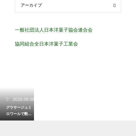
アーカイブ
一般社団法人日本洋菓子協会連合会
協同組合全日本洋菓子工業会
2026.08.08
グラサージュミ
ロワールで艶出
し！ゼラチンを
使ってケーキを
美しく飾る