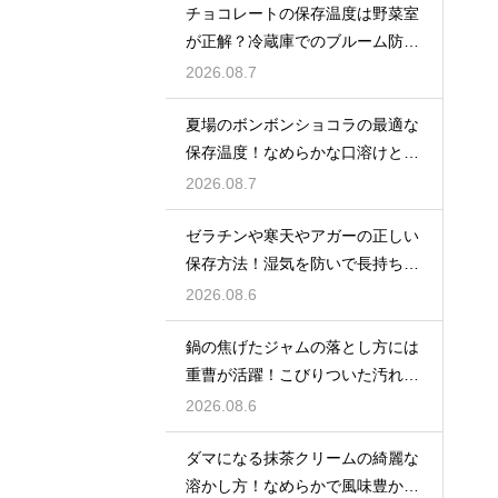
チョコレートの保存温度は野菜室
が正解？冷蔵庫でのブルーム防止
策
2026.08.7
夏場のボンボンショコラの最適な
保存温度！なめらかな口溶けと美
しいツヤを保つための管理方法
2026.08.7
ゼラチンや寒天やアガーの正しい
保存方法！湿気を防いで長持ちさ
せるコツ
2026.08.6
鍋の焦げたジャムの落とし方には
重曹が活躍！こびりついた汚れを
綺麗に落としてピカピカにする技
2026.08.6
ダマになる抹茶クリームの綺麗な
溶かし方！なめらかで風味豊かな