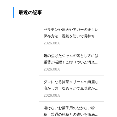
最近の記事
ゼラチンや寒天やアガーの正しい
保存方法！湿気を防いで長持ちさ
せるコツ
2026.08.6
鍋の焦げたジャムの落とし方には
重曹が活躍！こびりついた汚れを
綺麗に落としてピカピカにする技
2026.08.6
ダマになる抹茶クリームの綺麗な
溶かし方！なめらかで風味豊かな
クリームを作る
2026.08.5
溶けないお菓子用のなかない粉
糖！普通の粉糖との違いを徹底解