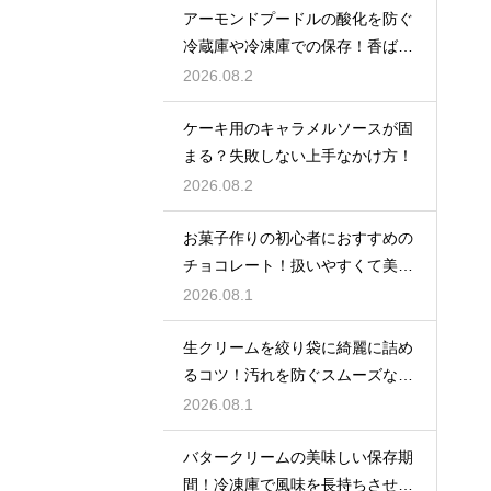
アーモンドプードルの酸化を防ぐ
冷蔵庫や冷凍庫での保存！香ばし
い風味を保ってお菓子を美味しく
2026.08.2
する
ケーキ用のキャラメルソースが固
まる？失敗しない上手なかけ方！
2026.08.2
お菓子作りの初心者におすすめの
チョコレート！扱いやすくて美味
しい種類を紹介
2026.08.1
生クリームを絞り袋に綺麗に詰め
るコツ！汚れを防ぐスムーズな入
れ方
2026.08.1
バタークリームの美味しい保存期
間！冷凍庫で風味を長持ちさせる