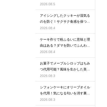
説
2026.08.5
アイシングしたクッキーが湿気る
のを防ぐ！サクサク食感を保つ裏
技
2026.08.4
ケーキ作りで粉ふるいに意味と理
由はある？ダマを防いでふんわり
と軽い生地に焼き上げるための基
2026.08.4
本
お菓子でメープルシロップはちみ
つ代用可能？風味を生かした美味
しい技
2026.08.3
シフォンケーキにオリーブオイル
を代用！気になる匂いを消す裏ワ
ザ
2026.08.3