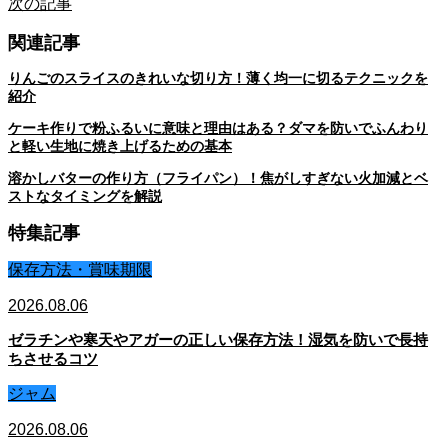
次の記事
関連記事
りんごのスライスのきれいな切り方！薄く均一に切るテクニックを
紹介
ケーキ作りで粉ふるいに意味と理由はある？ダマを防いでふんわり
と軽い生地に焼き上げるための基本
溶かしバターの作り方（フライパン）！焦がしすぎない火加減とベ
ストなタイミングを解説
特集記事
保存方法・賞味期限
2026.08.06
ゼラチンや寒天やアガーの正しい保存方法！湿気を防いで長持
ちさせるコツ
ジャム
2026.08.06