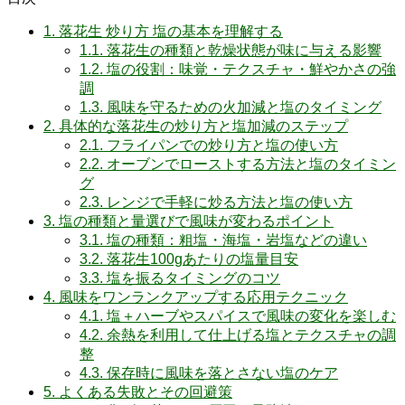
1.
落花生 炒り方 塩の基本を理解する
1.1.
落花生の種類と乾燥状態が味に与える影響
1.2.
塩の役割：味覚・テクスチャ・鮮やかさの強
調
1.3.
風味を守るための火加減と塩のタイミング
2.
具体的な落花生の炒り方と塩加減のステップ
2.1.
フライパンでの炒り方と塩の使い方
2.2.
オーブンでローストする方法と塩のタイミン
グ
2.3.
レンジで手軽に炒る方法と塩の使い方
3.
塩の種類と量選びで風味が変わるポイント
3.1.
塩の種類：粗塩・海塩・岩塩などの違い
3.2.
落花生100gあたりの塩量目安
3.3.
塩を振るタイミングのコツ
4.
風味をワンランクアップする応用テクニック
4.1.
塩＋ハーブやスパイスで風味の変化を楽しむ
4.2.
余熱を利用して仕上げる塩とテクスチャの調
整
4.3.
保存時に風味を落とさない塩のケア
5.
よくある失敗とその回避策