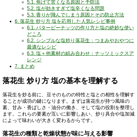
5.1.
焦げて苦くなる原因と予防法
5.2.
塩が効きすぎて塩辛くなる問題
5.3.
香りが飛んでしまう原因とその防止方法
6.
落花生 炒り方 塩を応用した人気レシピ事例
6.1.
バターピーナッツの作り方と塩の絶妙な使い
どころ
6.2.
シンプルな塩炒り落花生：つまみやおやつに
最適なレシピ
6.3.
塩＋他素材の組み合わせ：ナッツミックスア
レンジ
7.
まとめ
落花生 炒り方 塩の基本を理解する
落花生を炒る前に、豆そのものの特性と塩との相性を理解す
ることが成功の鍵になります。まずは落花生が持つ風味の
素、甘み・香ばしさ・油分の働き、そして塩の役割を整理し
ます。これらの要素が互いに影響しあい、炒り具合や塩加減
によって味わいが大きく変わるからです。
落花生の種類と乾燥状態が味に与える影響