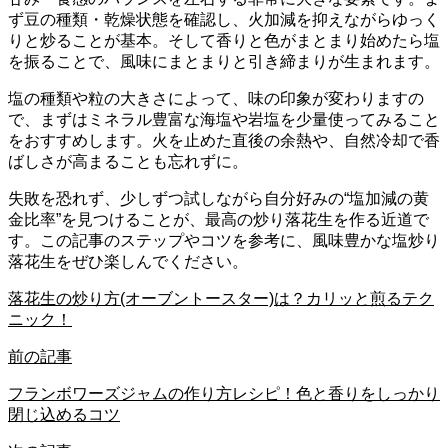
ず豆の種類・乾燥状態を確認し、火加減を抑えながらゆっく
りと炒ることが基本。そして香りと色がまとまり始めたら塩
を振ることで、風味にまとまりと引き締まりが生まれます。
塩の種類や粒の大きさによって、味の印象が変わりますの
で、まずはミネラル豊富な海塩や岩塩を少量使ってみること
をおすすめします。火を止めた直後の余熱や、自然冷却で香
ばしさが高まることも忘れずに。
失敗を恐れず、少しずつ試しながら自分好みの“塩加減の黄
金比率”を見つけることが、最高の炒り落花生を作る近道で
す。この記事のステップやコツを参考に、風味豊かな塩炒り
落花生をぜひ楽しんでください。
落花生の炒り方(オーブントースター)は？カリッと煎るテク
ニック！
前の記事
フランボワーズジャムの作り方レシピ！色と香りをしっかり
閉じ込めるコツ