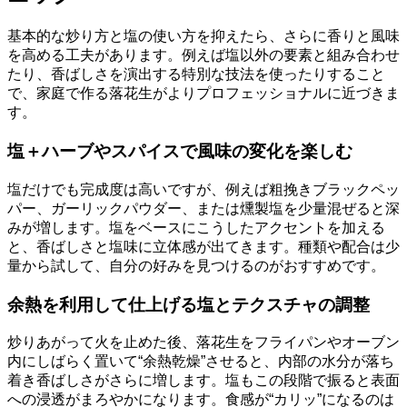
基本的な炒り方と塩の使い方を抑えたら、さらに香りと風味
を高める工夫があります。例えば塩以外の要素と組み合わせ
たり、香ばしさを演出する特別な技法を使ったりすること
で、家庭で作る落花生がよりプロフェッショナルに近づきま
す。
塩＋ハーブやスパイスで風味の変化を楽しむ
塩だけでも完成度は高いですが、例えば粗挽きブラックペッ
パー、ガーリックパウダー、または燻製塩を少量混ぜると深
みが増します。塩をベースにこうしたアクセントを加える
と、香ばしさと塩味に立体感が出てきます。種類や配合は少
量から試して、自分の好みを見つけるのがおすすめです。
余熱を利用して仕上げる塩とテクスチャの調整
炒りあがって火を止めた後、落花生をフライパンやオーブン
内にしばらく置いて“余熱乾燥”させると、内部の水分が落ち
着き香ばしさがさらに増します。塩もこの段階で振ると表面
への浸透がまろやかになります。食感が“カリッ”になるのは