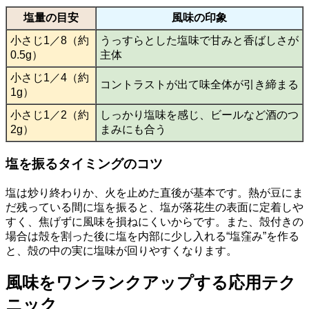
塩量の目安
風味の印象
小さじ1／8（約
うっすらとした塩味で甘みと香ばしさが
0.5g）
主体
小さじ1／4（約
コントラストが出て味全体が引き締まる
1g）
小さじ1／2（約
しっかり塩味を感じ、ビールなど酒のつ
2g）
まみにも合う
塩を振るタイミングのコツ
塩は炒り終わりか、火を止めた直後が基本です。熱が豆にま
だ残っている間に塩を振ると、塩が落花生の表面に定着しや
すく、焦げずに風味を損ねにくいからです。また、殻付きの
場合は殻を割った後に塩を内部に少し入れる“塩窪み”を作る
と、殻の中の実に塩味が回りやすくなります。
風味をワンランクアップする応用テク
ニック