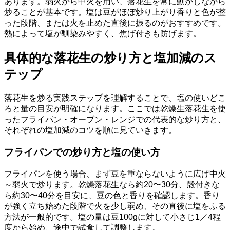
あります。弱火から中火を用い、落花生を常に動かしながら
炒ることが基本です。塩は豆がほぼ炒り上がり香りと色が整
った段階、または火を止めた直後に振るのがおすすめです。
熱によって塩が馴染みやすく、焦げ付きも防げます。
具体的な落花生の炒り方と塩加減のス
テップ
落花生を炒る実践ステップを理解することで、塩の使いどこ
ろと量の目安が明確になります。ここでは乾燥生落花生を使
ったフライパン・オーブン・レンジでの代表的な炒り方と、
それぞれの塩加減のコツを順に見ていきます。
フライパンでの炒り方と塩の使い方
フライパンを使う場合、まず豆を重ならないように広げ中火
～弱火で炒ります。乾燥落花生なら約20〜30分、殻付きな
ら約30〜40分を目安に、豆の色と香りを確認します。香り
が強く立ち始めた段階で火を少し弱め、その直後に塩をふる
方法が一般的です。塩の量は豆100gに対して小さじ1／4程
度から始め、途中で試食して調整します。