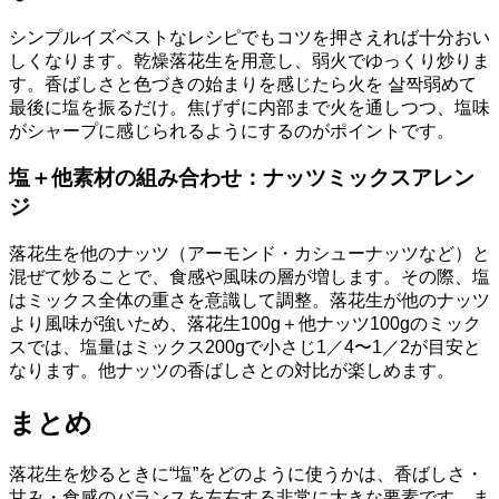
シンプルイズベストなレシピでもコツを押さえれば十分おい
しくなります。乾燥落花生を用意し、弱火でゆっくり炒りま
す。香ばしさと色づきの始まりを感じたら火を 살짝弱めて
最後に塩を振るだけ。焦げずに内部まで火を通しつつ、塩味
がシャープに感じられるようにするのがポイントです。
塩＋他素材の組み合わせ：ナッツミックスアレン
ジ
落花生を他のナッツ（アーモンド・カシューナッツなど）と
混ぜて炒ることで、食感や風味の層が増します。その際、塩
はミックス全体の重さを意識して調整。落花生が他のナッツ
より風味が強いため、落花生100g＋他ナッツ100gのミック
スでは、塩量はミックス200gで小さじ1／4〜1／2が目安と
なります。他ナッツの香ばしさとの対比が楽しめます。
まとめ
落花生を炒るときに“塩”をどのように使うかは、香ばしさ・
甘み・食感のバランスを左右する非常に大きな要素です。ま