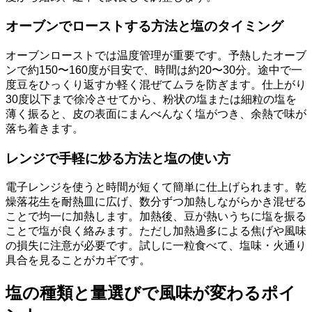
オーブンでローストする方法と塩のタイミング
オーブンローストでは温度管理が重要です。予熱したオーブ
ンで約150〜160度が目安で、時間は約20〜30分。途中で一
度豆をひっくり返すか軽く混ぜてムラを防ぎます。仕上がり
30度以下まで徐冷させてから、粉状の塩または細粒の塩を
薄く振ると、皮の表面にまんべんなく塩がつき、余熱で味が
落ち着きます。
レンジで手軽に炒る方法と塩の使い方
電子レンジを使うと時間が短くて簡単に仕上げられます。乾
燥落花生を耐熱皿に広げ、数分ずつ加熱しながらかき混ぜる
ことで均一に加熱します。加熱後、豆が熱いうちに塩を振る
ことで塩が良く絡みます。ただし加熱過多による焦げや風味
の損失に注意が必要です。試しに一粒食べて、塩味・火通り
具合を見ることがカギです。
塩の種類と量選びで風味が変わるポイ