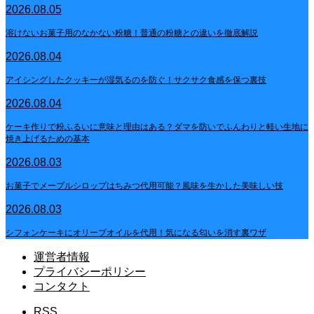
2026.08.05
溶けないお菓子用のなかない粉糖！普通の粉糖との違いを徹底解説
2026.08.04
アイシングしたクッキーが湿気るのを防ぐ！サクサク食感を保つ裏技
2026.08.04
ケーキ作りで粉ふるいに意味と理由はある？ダマを防いでふんわりと軽い生地に
焼き上げるための基本
2026.08.03
お菓子でメープルシロップはちみつ代用可能？風味を生かした美味しい技
2026.08.03
シフォンケーキにオリーブオイルを代用！気になる匂いを消す裏ワザ
運営者情報
プライバシーポリシー
コンタクト
RSS