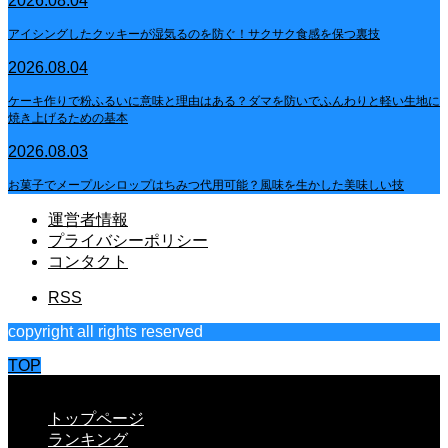
2026.08.04
アイシングしたクッキーが湿気るのを防ぐ！サクサク食感を保つ裏技
2026.08.04
ケーキ作りで粉ふるいに意味と理由はある？ダマを防いでふんわりと軽い生地に
焼き上げるための基本
2026.08.03
お菓子でメープルシロップはちみつ代用可能？風味を生かした美味しい技
運営者情報
プライバシーポリシー
コンタクト
RSS
copyright all rights reserved
TOP
CLOSE
トップページ
ランキング