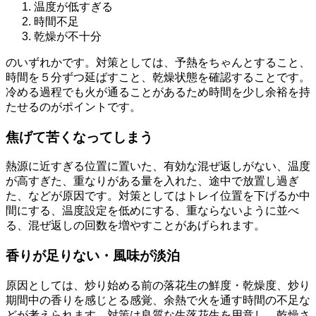
温度が低すぎる
時間不足
乾燥が不十分
のいずれかです。対策としては、予熱をちゃんとすること、
時間を５分ずつ延ばすこと、乾燥状態を確認することです。
冷める過程でも火が通ることがあるため時間を少し余裕を持
たせるのがポイントです。
焦げて苦くなってしまう
熱源に近すぎる位置に置いた、有効な混ぜ返しがない、温度
が高すぎた、重なりがある量を入れた、途中で放置し過ぎ
た、などが原因です。対策としてはトレイ位置を下げるか中
間にする、温度設定を低めにする、重ならないように並べ
る、混ぜ返しの回数を増やすことがあげられます。
香りが足りない・風味が淡泊
原因としては、炒り始める前の落花生の鮮度・乾燥度、炒り
期間中の香りを感じとる感覚、余熱で火を通す時間の不足な
どが考えられます。対策は良質な生落花生を用意し、乾燥さ