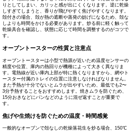
りとしてしまい、カリッと感が出にくくなります。逆に乾燥
しすぎてしまうと、香りが飛びやすく焦げやすくなります。
殻付きの場合、殻が熱の遮断や蒸発の妨げになるため、殻な
しよりも時間をかける必要があります。炒る前に軽く触って
乾燥具合を確認し、状態に応じて時間を調整するのがコツで
す。
オーブントースターの性質と注意点
オーブントースターは小型で熱源が近いため温度センサーの
精度や位置、庫内の熱回りが機種によって大きく異なりま
す。電熱線が近い庫内上部が特に熱くなりますから、網やト
ースター付属のトレイの位置に注意しなければなりません。
また予熱が十分でないとムラが出やすいため、最低でも2〜
3分予熱することをおすすめします。焼きムラを防ぐため、
15分おきなどにパンなどのように混ぜ返すことが重要で
す。
焦げや生焼けを防ぐための温度・時間感覚
一般的なオーブンで殻なしの乾燥落花生を炒る場合、150℃