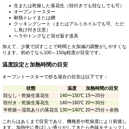
生または乾燥した落花生（殻付きでも殻なしでも可）
オーブントースター
耐熱トレイまたは網
クッキングシート（またはアルミホイルでも可、ただ
し焦げ付き注意）
ヘラやトングなど混ぜ返す道具
加えて、少量で試すことで時間と火加減の調整がしやすくな
ります。初めてなら100～150g程度が目安です。
温度設定と加熱時間の目安
オーブントースターで炒る場合の目安は以下です：
状態
温度
加熱時間の目安
殻なし・乾燥生落花生
140〜150℃
15〜20分
殻付き・乾燥生落花生
140〜160℃
20〜30分
半乾燥～湿気ありの落花生
130〜140℃
20〜25分＋余熱
これらはあくまで目安であり、機種差や乾燥度により前後し
ます。加熱中に香ばしい香りがしてきたら色味をチェックし