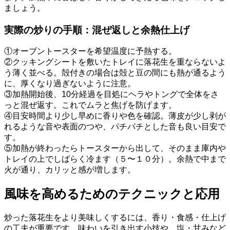
ましょう。
実際の炒りの手順：混ぜ返しと余熱仕上げ
①オーブントースターを希望温度に予熱する。
②クッキングシートを敷いたトレイに落花生を重ならないよ
う薄く並べる。殻付きの場合は殻と豆の間にも熱が通るよう
に、厚くなり過ぎないように注意。
③加熱開始後、10分経過を目処にヘラやトングで全体をさ
っと混ぜ返す。これでムラと焦げを防げます。
④目安時間より少し早めに香りや色を確認。薄皮が少し剥が
れるような音や表面のつや、パチパチとした音も良い目安で
す。
⑤加熱が終わったらトースターから出して、そのまま庫内や
トレイの上でしばらく冷ます（５〜１０分）。余熱で中まで
火が通り、カリッと感が増します。
風味を高めるためのテクニックと応用
炒った落花生をより美味しくするには、香り・食感・仕上げ
の工夫が重要です。味わいを引き出す小技や、塩・甘みなど