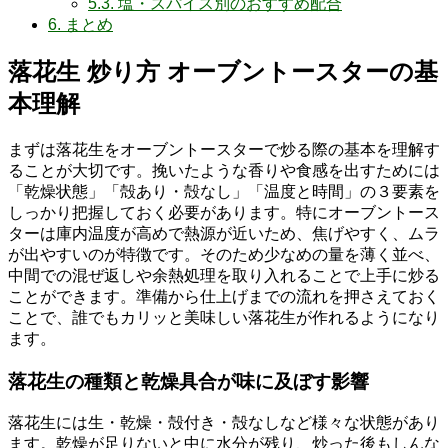
5.3.
塩・スパイス別のおすすめ配合
6.
まとめ
落花生 炒り方 オーブントースターの基
本理解
まずは落花生をオーブントースターで炒る際の基本を理解す
ることが大切です。挽いたような香りや食感を出すためには
「乾燥状態」「殻あり・殻なし」「温度と時間」の３要素を
しっかり把握しておく必要があります。特にオーブントース
ターは庫内温度が高めで熱源が近いため、焦げやすく、ムラ
が出やすいのが特徴です。そのため少なめの量を薄く並べ、
中間での混ぜ返しや余熱処理を取り入れることで上手に炒る
ことができます。準備から仕上げまでの流れを押さえておく
ことで、誰でもカリッと美味しい落花生が作れるようになり
ます。
落花生の種類と乾燥具合が味に及ぼす影響
落花生には生・乾燥・殻付き・殻なしなど様々な状態があり
ます。乾燥が足りないと中に水分が残り、炒った後もしんな