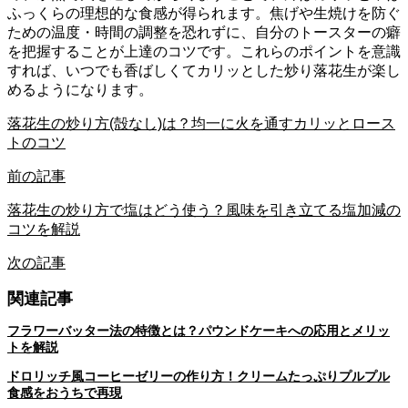
ふっくらの理想的な食感が得られます。焦げや生焼けを防ぐ
ための温度・時間の調整を恐れずに、自分のトースターの癖
を把握することが上達のコツです。これらのポイントを意識
すれば、いつでも香ばしくてカリッとした炒り落花生が楽し
めるようになります。
落花生の炒り方(殻なし)は？均一に火を通すカリッとロース
トのコツ
前の記事
落花生の炒り方で塩はどう使う？風味を引き立てる塩加減の
コツを解説
次の記事
関連記事
フラワーバッター法の特徴とは？パウンドケーキへの応用とメリッ
トを解説
ドロリッチ風コーヒーゼリーの作り方！クリームたっぷりプルプル
食感をおうちで再現