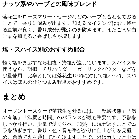
ナッツ系やハーブとの風味ブレンド
落花生をローズマリー・セージなどのハーブと合わせて炒る
ことで、香りに深みが出ます。加えるタイミングは炒り終わ
る直前が良く、香り成分が飛ぶのを防ぎます。またごまや白
ごまを加えると香ばしさが増します。
塩・スパイス別のおすすめ配合
軽く塩をまぶすなら粗塩・海塩が適しています。スパイスを
使うなら、胡椒・チリパウダー・ガーリックパウダーなどを
少量使用。比率としては落花生100gに対して塩2～3g、スパ
イスはほんのひとつまみ程度がおすすめです。
まとめ
オーブントースターで落花生を炒るには、「乾燥状態」「殻
の有無」「温度と時間」のバランスが最も重要です。予熱を
しっかり行い、少量で薄く並べ、加熱中に混ぜ返すことでム
ラを防ぎます。香り・色・音を手がかりに仕上がりを見極
め、余熱で火を通してから冷ますことで、外はカリッと中は