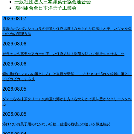
一般社団法人日本洋菓子協会連合会
協同組合全日本洋菓子工業会
2026.08.07
夏場のボンボンショコラの最適な保存温度！なめらかな口溶けと美しいツヤを保
つための管理方法
2026.08.06
ゼラチンや寒天やアガーの正しい保存方法！湿気を防いで長持ちさせるコツ
2026.08.06
鍋の焦げたジャムの落とし方には重曹が活躍！こびりついた汚れを綺麗に落とし
てピカピカにする技
2026.08.05
ダマになる抹茶クリームの綺麗な溶かし方！なめらかで風味豊かなクリームを作
る
2026.08.05
溶けないお菓子用のなかない粉糖！普通の粉糖との違いを徹底解説