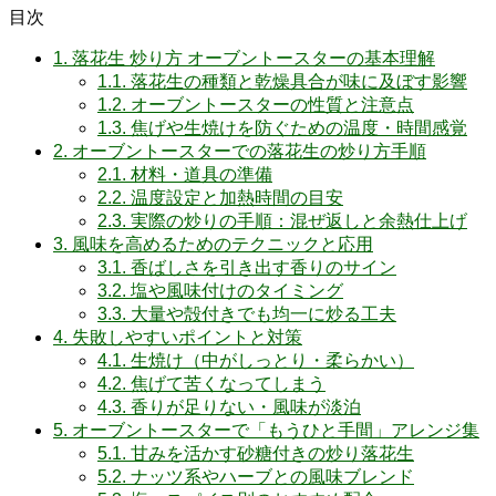
目次
1.
落花生 炒り方 オーブントースターの基本理解
1.1.
落花生の種類と乾燥具合が味に及ぼす影響
1.2.
オーブントースターの性質と注意点
1.3.
焦げや生焼けを防ぐための温度・時間感覚
2.
オーブントースターでの落花生の炒り方手順
2.1.
材料・道具の準備
2.2.
温度設定と加熱時間の目安
2.3.
実際の炒りの手順：混ぜ返しと余熱仕上げ
3.
風味を高めるためのテクニックと応用
3.1.
香ばしさを引き出す香りのサイン
3.2.
塩や風味付けのタイミング
3.3.
大量や殻付きでも均一に炒る工夫
4.
失敗しやすいポイントと対策
4.1.
生焼け（中がしっとり・柔らかい）
4.2.
焦げて苦くなってしまう
4.3.
香りが足りない・風味が淡泊
5.
オーブントースターで「もうひと手間」アレンジ集
5.1.
甘みを活かす砂糖付きの炒り落花生
5.2.
ナッツ系やハーブとの風味ブレンド