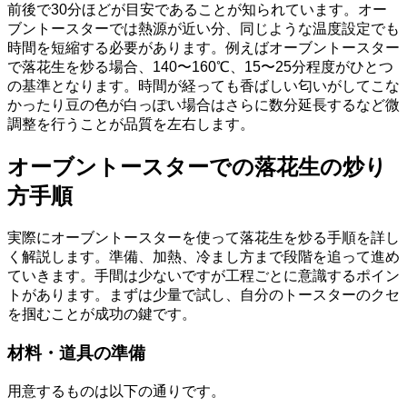
前後で30分ほどが目安であることが知られています。オー
ブントースターでは熱源が近い分、同じような温度設定でも
時間を短縮する必要があります。例えばオーブントースター
で落花生を炒る場合、140〜160℃、15〜25分程度がひとつ
の基準となります。時間が経っても香ばしい匂いがしてこな
かったり豆の色が白っぽい場合はさらに数分延長するなど微
調整を行うことが品質を左右します。
オーブントースターでの落花生の炒り
方手順
実際にオーブントースターを使って落花生を炒る手順を詳し
く解説します。準備、加熱、冷まし方まで段階を追って進め
ていきます。手間は少ないですが工程ごとに意識するポイン
トがあります。まずは少量で試し、自分のトースターのクセ
を掴むことが成功の鍵です。
材料・道具の準備
用意するものは以下の通りです。