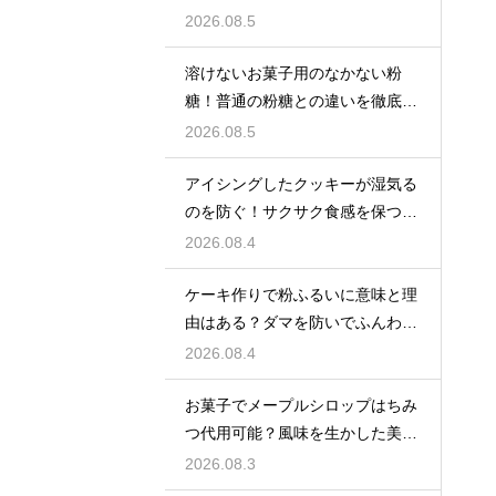
クリームを作る
2026.08.5
溶けないお菓子用のなかない粉
糖！普通の粉糖との違いを徹底解
説
2026.08.5
アイシングしたクッキーが湿気る
のを防ぐ！サクサク食感を保つ裏
技
2026.08.4
ケーキ作りで粉ふるいに意味と理
由はある？ダマを防いでふんわり
と軽い生地に焼き上げるための基
2026.08.4
本
お菓子でメープルシロップはちみ
つ代用可能？風味を生かした美味
しい技
2026.08.3