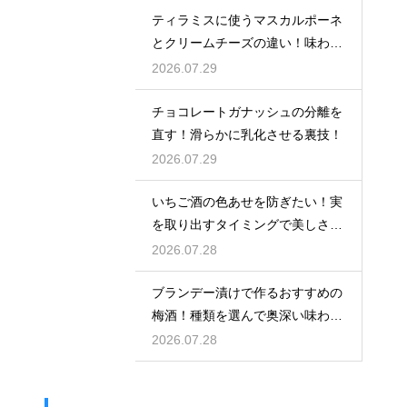
ティラミスに使うマスカルポーネ
とクリームチーズの違い！味わい
を比較
2026.07.29
チョコレートガナッシュの分離を
直す！滑らかに乳化させる裏技！
2026.07.29
いちご酒の色あせを防ぎたい！実
を取り出すタイミングで美しさを
保つ
2026.07.28
ブランデー漬けで作るおすすめの
梅酒！種類を選んで奥深い味わい
と香りを堪能する
2026.07.28