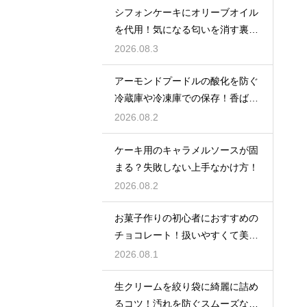
シフォンケーキにオリーブオイル
を代用！気になる匂いを消す裏ワ
ザ
2026.08.3
アーモンドプードルの酸化を防ぐ
冷蔵庫や冷凍庫での保存！香ばし
い風味を保ってお菓子を美味しく
2026.08.2
する
ケーキ用のキャラメルソースが固
まる？失敗しない上手なかけ方！
2026.08.2
お菓子作りの初心者におすすめの
チョコレート！扱いやすくて美味
しい種類を紹介
2026.08.1
生クリームを絞り袋に綺麗に詰め
るコツ！汚れを防ぐスムーズな入