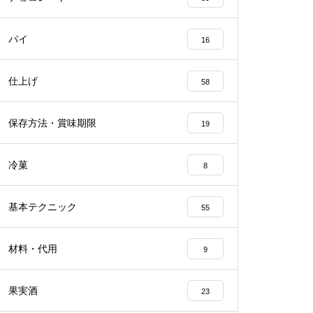
パイ
16
仕上げ
58
保存方法・賞味期限
19
冷菓
8
基本テクニック
55
材料・代用
9
果実酒
23