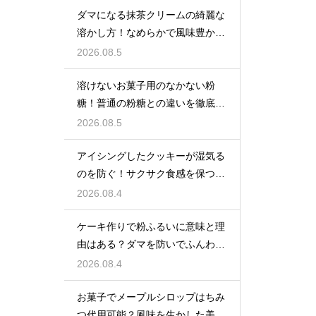
ダマになる抹茶クリームの綺麗な
溶かし方！なめらかで風味豊かな
クリームを作る
2026.08.5
溶けないお菓子用のなかない粉
糖！普通の粉糖との違いを徹底解
説
2026.08.5
アイシングしたクッキーが湿気る
のを防ぐ！サクサク食感を保つ裏
技
2026.08.4
ケーキ作りで粉ふるいに意味と理
由はある？ダマを防いでふんわり
と軽い生地に焼き上げるための基
2026.08.4
本
お菓子でメープルシロップはちみ
つ代用可能？風味を生かした美味