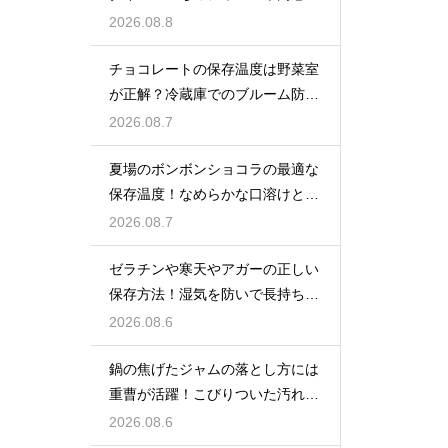
たっぷり楽しむ美味しいレシピ
2026.08.8
チョコレートの保存温度は野菜室
が正解？冷蔵庫でのブルーム防止
策
2026.08.7
夏場のボンボンショコラの最適な
保存温度！なめらかな口溶けと美
しいツヤを保つための管理方法
2026.08.7
ゼラチンや寒天やアガーの正しい
保存方法！湿気を防いで長持ちさ
せるコツ
2026.08.6
鍋の焦げたジャムの落とし方には
重曹が活躍！こびりついた汚れを
綺麗に落としてピカピカにする技
2026.08.6