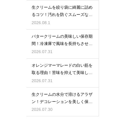
生クリームを絞り袋に綺麗に詰め
るコツ！汚れを防ぐスムーズな入
れ方
2026.08.1
バタークリームの美味しい保存期
間！冷凍庫で風味を長持ちさせる
コツ
2026.07.31
オレンジマーマレードの白い筋を
取る理由！苦味を抑えて美味しい
ジャムに仕上げる
2026.07.31
生クリームの水分で溶けるアラザ
ン！デコレーションを美しく保つ
ための飾るタイミングとコツ
2026.07.30