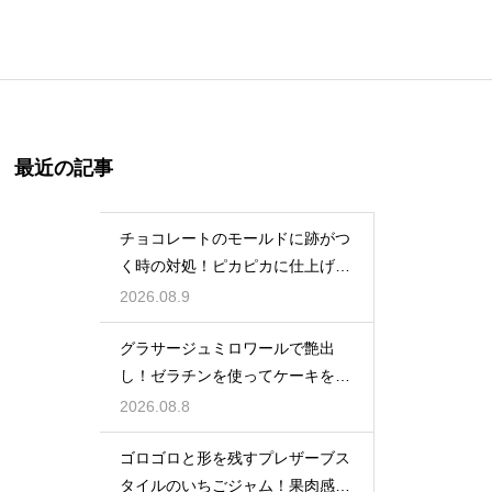
最近の記事
チョコレートのモールドに跡がつ
く時の対処！ピカピカに仕上げる
ための秘策
2026.08.9
グラサージュミロワールで艶出
し！ゼラチンを使ってケーキを美
しく飾る
2026.08.8
ゴロゴロと形を残すプレザーブス
タイルのいちごジャム！果肉感を