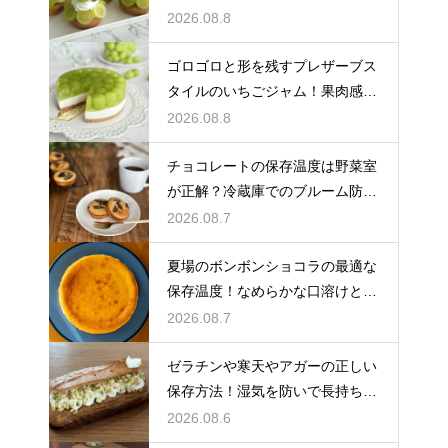
しく飾る
2026.08.8
ゴロゴロと形を残すプレザーブス
タイルのいちごジャム！果肉感を
たっぷり楽しむ美味しいレシピ
2026.08.8
チョコレートの保存温度は野菜室
が正解？冷蔵庫でのブルーム防止
策
2026.08.7
夏場のボンボンショコラの最適な
保存温度！なめらかな口溶けと美
しいツヤを保つための管理方法
2026.08.7
ゼラチンや寒天やアガーの正しい
保存方法！湿気を防いで長持ちさ
せるコツ
2026.08.6