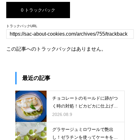
0 トラックバック
トラックバックURL
この記事へのトラックバックはありません。
最近の記事
チョコレートのモールドに跡がつ
く時の対処！ピカピカに仕上げる
ための秘策
2026.08.9
グラサージュミロワールで艶出
し！ゼラチンを使ってケーキを美