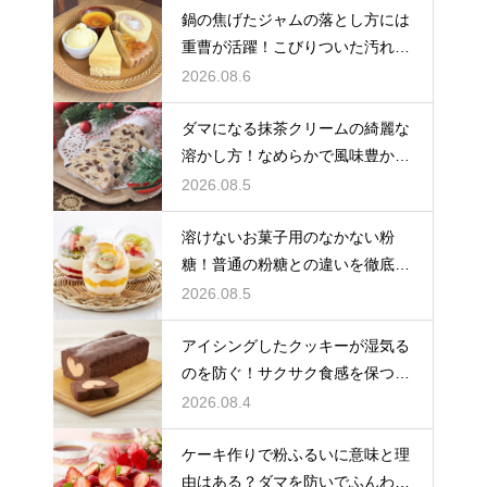
鍋の焦げたジャムの落とし方には
重曹が活躍！こびりついた汚れを
綺麗に落としてピカピカにする技
2026.08.6
ダマになる抹茶クリームの綺麗な
溶かし方！なめらかで風味豊かな
クリームを作る
2026.08.5
溶けないお菓子用のなかない粉
糖！普通の粉糖との違いを徹底解
説
2026.08.5
アイシングしたクッキーが湿気る
のを防ぐ！サクサク食感を保つ裏
技
2026.08.4
ケーキ作りで粉ふるいに意味と理
由はある？ダマを防いでふんわり