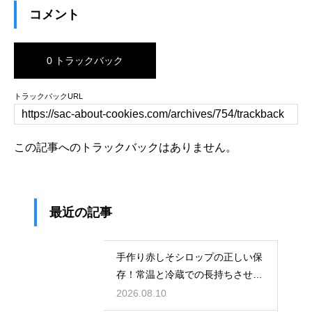
コメント
0 トラックバック
トラックバックURL
この記事へのトラックバックはありません。
最近の記事
手作り赤しそシロップの正しい保
存！常温と冷蔵での長持ちさせる
コツ
2026.08.10