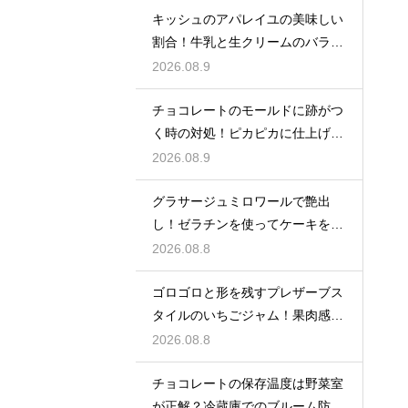
キッシュのアパレイユの美味しい
割合！牛乳と生クリームのバラン
スで味が決まる
2026.08.9
チョコレートのモールドに跡がつ
く時の対処！ピカピカに仕上げる
ための秘策
2026.08.9
グラサージュミロワールで艶出
し！ゼラチンを使ってケーキを美
しく飾る
2026.08.8
ゴロゴロと形を残すプレザーブス
タイルのいちごジャム！果肉感を
たっぷり楽しむ美味しいレシピ
2026.08.8
チョコレートの保存温度は野菜室
が正解？冷蔵庫でのブルーム防止