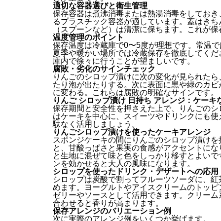
適切な容器選びと衛生管理
保存容器は煮沸消毒または熱湯消毒をしておき
るプラスチック容器が適しています。蓋はきち
（スプーンなど）は清潔に保ちます。これが保
温度管理のポイント
保存温度は冷蔵庫で0〜5度が理想です。常温
夏季や暖かい場所では冷蔵保存を徹底してくだ
庫内で徐々に行うことが望ましいです。
腐敗・劣化のサインチェック
りんごのシロップ漬けに次の変化が見られたら
たり泡が出たりする。次に表面に黒や緑のカビ
に変わる。これらは腐敗の明確なサインです。
りんご シロップ漬け 日持ち アレンジ：ケー
保存期間と安全性を押さえた上で、りんごのシ
はケーキを中心に、スイーツやドリンクにも使
駄なく活用しましょう。
りんごシロップ漬けを使ったケーキアレンジ
スポンジケーキの間にりんごのシロップ漬けを
と、甘酸っぱさと果実の食感がアクセントにな
と生地に混ぜて味と色をしっかり移すとよいで
ンを効かせると大人の風味になります。
シロップを使ったドリンク・デザートへの応用
シロップは炭酸で割ってフルーツソーダに、紅
めます。ヨーグルトやアイスクリームのトッピ
ゼリーやソースとして活用できます。クリーム
合わせると香りが高まります。
保存アレンジのバリエーション例
次に実際のアレンジ例をいくつか挙げます。