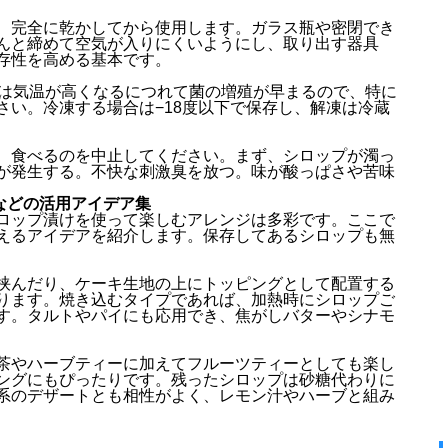
、完全に乾かしてから使用します。ガラス瓶や密閉でき
んと締めて空気が入りにくいようにし、取り出す器具
存性を高める基本です。
では気温が高くなるにつれて菌の増殖が早まるので、特に
さい。冷凍する場合は−18度以下で保存し、解凍は冷蔵
、食べるのを中止してください。まず、シロップが濁っ
が発生する。不快な刺激臭を放つ。味が酸っぱさや苦味
キなどの活用アイデア集
ロップ漬けを使って楽しむアレンジは多彩です。ここで
えるアイデアを紹介します。保存してあるシロップも無
挟んだり、ケーキ生地の上にトッピングとして配置する
ります。焼き込むタイプであれば、加熱時にシロップご
す。タルトやパイにも応用でき、焦がしバターやシナモ
茶やハーブティーに加えてフルーツティーとしても楽し
ングにもぴったりです。残ったシロップは砂糖代わりに
系のデザートとも相性がよく、レモン汁やハーブと組み