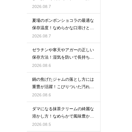
策
2026.08.7
夏場のボンボンショコラの最適な
保存温度！なめらかな口溶けと美
しいツヤを保つための管理方法
2026.08.7
ゼラチンや寒天やアガーの正しい
保存方法！湿気を防いで長持ちさ
せるコツ
2026.08.6
鍋の焦げたジャムの落とし方には
重曹が活躍！こびりついた汚れを
綺麗に落としてピカピカにする技
2026.08.6
ダマになる抹茶クリームの綺麗な
溶かし方！なめらかで風味豊かな
クリームを作る
2026.08.5