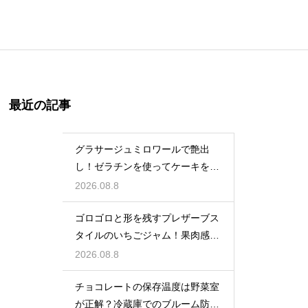
最近の記事
グラサージュミロワールで艶出
し！ゼラチンを使ってケーキを美
しく飾る
2026.08.8
ゴロゴロと形を残すプレザーブス
タイルのいちごジャム！果肉感を
たっぷり楽しむ美味しいレシピ
2026.08.8
チョコレートの保存温度は野菜室
が正解？冷蔵庫でのブルーム防止