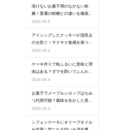
溶けないお菓子用のなかない粉
糖！普通の粉糖との違いを徹底解
説
2026.08.5
アイシングしたクッキーが湿気る
のを防ぐ！サクサク食感を保つ裏
技
2026.08.4
ケーキ作りで粉ふるいに意味と理
由はある？ダマを防いでふんわり
と軽い生地に焼き上げるための基
2026.08.4
本
お菓子でメープルシロップはちみ
つ代用可能？風味を生かした美味
しい技
2026.08.3
シフォンケーキにオリーブオイル
を代用！気になる匂いを消す裏ワ