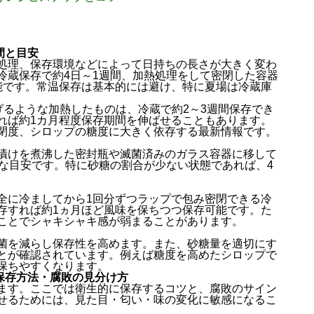
間と目安
処理、保存環境などによって日持ちの長さが大きく変わ
冷蔵保存で約4日～1週間、加熱処理をして密閉した容器
能です。常温保存は基本的には避け、特に夏場は冷蔵庫
げるような加熱したものは、冷蔵で約2～3週間保存でき
れば約1カ月程度保存期間を伸ばせることもあります。
閉度、シロップの糖度に大きく依存する最新情報です。
漬けを煮沸した密封瓶や滅菌済みのガラス容器に移して
全な目安です。特に砂糖の割合が少ない状態であれば、4
全に冷ましてから1回分ずつラップで包み密閉できる冷
存すれば約1ヵ月ほど風味を保ちつつ保存可能です。た
ことでシャキシャキ感が弱まることがあります。
菌を減らし保存性を高めます。また、砂糖量を適切にす
とが確認されています。例えば糖度を高めたシロップで
保ちやすくなります。
の保存方法・腐敗の見分け方
ます。ここでは衛生的に保存するコツと、腐敗のサイン
せるためには、見た目・匂い・味の変化に敏感になるこ