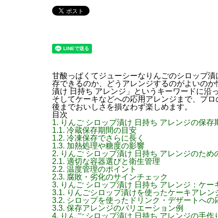
甘酸っぱくてジューシーなりんごのシロップ漬
存できるのか、どうアレンジするのがよいのか
漬け 日持ち アレンジ」というキーワードに沿
そしてケーキなどへの応用アレンジまで、プロ
後までおいしさを損なわず楽しめます。
目次
1.
りんご シロップ漬け 日持ち アレンジの保存
1.1.
冷蔵保存期間の目安
1.2.
冷凍保存でさらに長く
1.3.
加熱処理や糖度の影響
2.
りんご シロップ漬け 日持ち アレンジのた
2.1.
適切な容器選びと衛生管理
2.2.
温度管理のポイント
2.3.
腐敗・劣化のサインチェック
3.
りんご シロップ漬け 日持ち アレンジ：ケ
3.1.
りんごシロップ漬けを使ったケーキアレン
3.2.
シロップを使ったドリンク・デザートへの
3.3.
保存アレンジのバリエーション例
4.
りんご シロップ漬け 日持ち アレンジの手