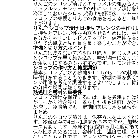
りんごのシロップ漬けとキャラメルの組み合わ
アップルシナモンケーキの中にシロップ漬けを
冷凍しておいたシロップ漬けを解凍後、シャー
シロップの糖度とりんごの食感を考えると、加
上がります。
りんご シロップ漬け 日持ち アレンジの手作
日持ちとアレンジ性を両立させるためには、手
も分かりやすいレシピステップと、保存性を高
りたての風味と見た目を長く楽しむことができ
準備と切り方のポイント
りんごは皮をむいて芯を取り除き、同じ大きさ
とシロップが早く染み込み、味が均一になりま
か角切りにするのもおすすめです。レモン汁を
シロップの作り方と糖度調節
基本シロップは水と砂糖を1：1から1：2の比
味付けをすることもできます。砂糖の量を多く
ンジ用途を考えて調整するとよいでしょう。糖
の分保存期間は短くなります。
熱処理と密封の重要性
シロップ漬けを保存するには、瓶を煮沸または
がしっかり行き渡り、蓋をした後も湯煎にかけ
が増し、冷暗所でも一定期間美味しさを保ちや
まとめ
りんごのシロップ漬けは、保存方法を工夫すれ
す。冷蔵保存で4日～1週間が基本ですが、加熱
ースもあります。冷凍すれば約1ヵ月程度可能
保存性を高めるには、容器衛生、温度管理、シ
ないことも大切です。アレンジではケーキのト