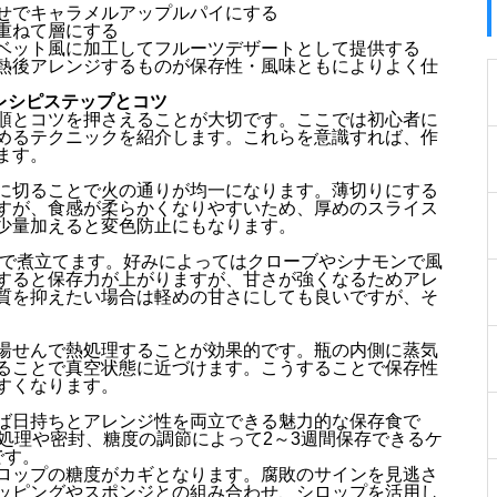
せでキャラメルアップルパイにする
重ねて層にする
ベット風に加工してフルーツデザートとして提供する
熱後アレンジするものが保存性・風味ともによりよく仕
りレシピステップとコツ
順とコツを押さえることが大切です。ここでは初心者に
めるテクニックを紹介します。これらを意識すれば、作
ます。
に切ることで火の通りが均一になります。薄切りにする
すが、食感が柔らかくなりやすいため、厚めのスライス
少量加えると変色防止にもなります。
率で煮立てます。好みによってはクローブやシナモンで風
すると保存力が上がりますが、甘さが強くなるためアレ
質を抑えたい場合は軽めの甘さにしても良いですが、そ
湯せんで熱処理することが効果的です。瓶の内側に蒸気
ることで真空状態に近づけます。こうすることで保存性
すくなります。
ば日持ちとアレンジ性を両立できる魅力的な保存食で
処理や密封、糖度の調節によって2～3週間保存できるケ
です。
ロップの糖度がカギとなります。腐敗のサインを見逃さ
ッピングやスポンジとの組み合わせ、シロップを活用し