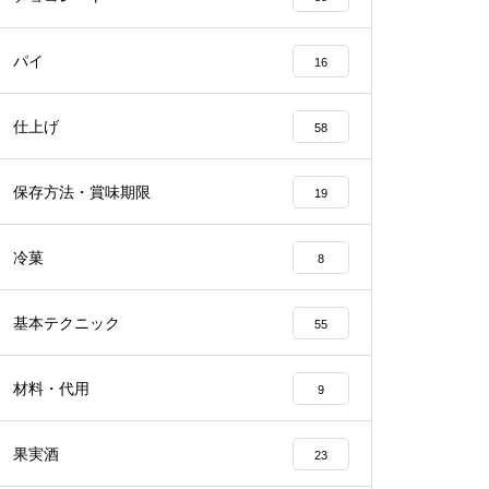
パイ
16
仕上げ
58
保存方法・賞味期限
19
冷菓
8
基本テクニック
55
材料・代用
9
果実酒
23