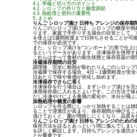
4.1.
準備と切り方のポイント
4.2.
シロップの作り方と糖度調節
4.3.
熱処理と密封の重要性
5.
まとめ
りんご シロップ漬け 日持ち アレンジの保存期
りんごのシロップ漬けは、シロップの糖度や熱
ります。家庭で手作りする場合の目安として、
を使えば1週間程度まで日持ちさせることが可
での保存が必須です。
また、シロップ漬けを“コンポート”の形で仕上
るというデータがあります。冷凍保存を併用す
これらはすべて食材の衛生状態と保存容器の密
冷蔵保存期間の目安
調理後、完全に粗熱が取れたりんごのシロップ
冷蔵庫で保存する場合、4日～1週間程度が安
日あたりで味や食感が劣化し始めます。
冷凍保存でさらに長く
冷凍保存を行う場合は、まずシロップ漬けを完
凍用保存袋に入れるとよいです。この方法で保
だし冷凍やけによる食感の変化や、水分が飛ぶ
加熱処理や糖度の影響
シロップを作る際にしっかり加熱することは雑
ることで浸透圧が高まり、保存期間が伸びるこ
漬けておくと、菌が増殖しにくくなり、品質を
りんご シロップ漬け 日持ち アレンジのため
保存方法を誤るとあっという間に傷んでしまい
を詳しく解説します。日持ちアレンジを成功さ
とが重要です。