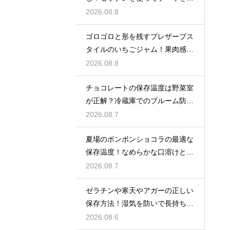
しく飾る
2026.08.8
ゴロゴロと形を残すプレザーブス
タイルのいちごジャム！果肉感を
たっぷり楽しむ美味しいレシピ
2026.08.8
チョコレートの保存温度は野菜室
が正解？冷蔵庫でのブルーム防止
策
2026.08.7
夏場のボンボンショコラの最適な
保存温度！なめらかな口溶けと美
しいツヤを保つための管理方法
2026.08.7
ゼラチンや寒天やアガーの正しい
保存方法！湿気を防いで長持ちさ
せるコツ
2026.08.6