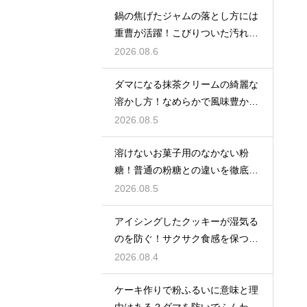
鍋の焦げたジャムの落とし方には
重曹が活躍！こびりついた汚れを
綺麗に落としてピカピカにする技
2026.08.6
ダマになる抹茶クリームの綺麗な
溶かし方！なめらかで風味豊かな
クリームを作る
2026.08.5
溶けないお菓子用のなかない粉
糖！普通の粉糖との違いを徹底解
説
2026.08.5
アイシングしたクッキーが湿気る
のを防ぐ！サクサク食感を保つ裏
技
2026.08.4
ケーキ作りで粉ふるいに意味と理
由はある？ダマを防いでふんわり