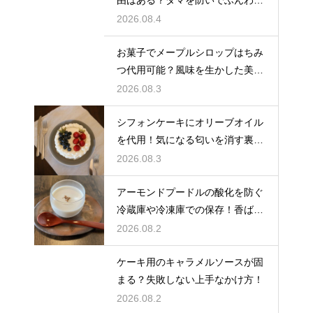
と軽い生地に焼き上げるための基
2026.08.4
本
お菓子でメープルシロップはちみ
つ代用可能？風味を生かした美味
しい技
2026.08.3
シフォンケーキにオリーブオイル
を代用！気になる匂いを消す裏ワ
ザ
2026.08.3
アーモンドプードルの酸化を防ぐ
冷蔵庫や冷凍庫での保存！香ばし
い風味を保ってお菓子を美味しく
2026.08.2
する
ケーキ用のキャラメルソースが固
まる？失敗しない上手なかけ方！
2026.08.2