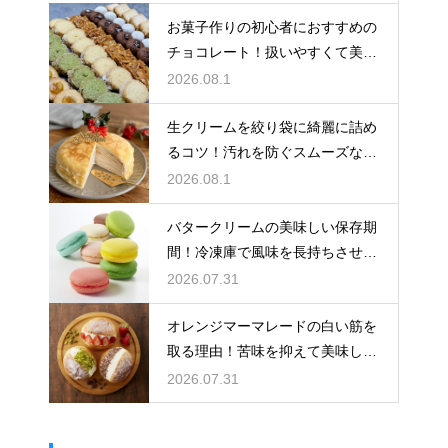
お菓子作りの初心者におすすめの
チョコレート！扱いやすくて美味
しい種類を紹介
2026.08.1
生クリームを絞り袋に綺麗に詰め
るコツ！汚れを防ぐスムーズな入
れ方
2026.08.1
バタークリームの美味しい保存期
間！冷凍庫で風味を長持ちさせる
コツ
2026.07.31
オレンジマーマレードの白い筋を
取る理由！苦味を抑えて美味しい
ジャムに仕上げる
2026.07.31