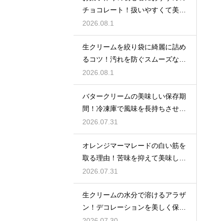
チョコレート！扱いやすくて美味
しい種類を紹介
2026.08.1
生クリームを絞り袋に綺麗に詰め
るコツ！汚れを防ぐスムーズな入
れ方
2026.08.1
バタークリームの美味しい保存期
間！冷凍庫で風味を長持ちさせる
コツ
2026.07.31
オレンジマーマレードの白い筋を
取る理由！苦味を抑えて美味しい
ジャムに仕上げる
2026.07.31
生クリームの水分で溶けるアラザ
ン！デコレーションを美しく保つ
ための飾るタイミングとコツ
2026.07.30