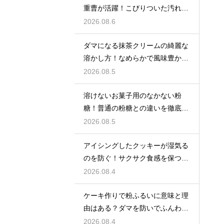
重曹が活躍！こびりついた汚れを
綺麗に落としてピカピカにする技
2026.08.6
ダマになる抹茶クリームの綺麗な
溶かし方！なめらかで風味豊かな
クリームを作る
2026.08.5
溶けないお菓子用のなかない粉
糖！普通の粉糖との違いを徹底解
説
2026.08.5
アイシングしたクッキーが湿気る
のを防ぐ！サクサク食感を保つ裏
技
2026.08.4
ケーキ作りで粉ふるいに意味と理
由はある？ダマを防いでふんわり
と軽い生地に焼き上げるための基
2026.08.4