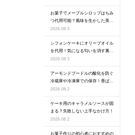
本
お菓子でメープルシロップはちみ
つ代用可能？風味を生かした美味
しい技
2026.08.3
シフォンケーキにオリーブオイル
を代用！気になる匂いを消す裏ワ
ザ
2026.08.3
アーモンドプードルの酸化を防ぐ
冷蔵庫や冷凍庫での保存！香ばし
い風味を保ってお菓子を美味しく
2026.08.2
する
ケーキ用のキャラメルソースが固
まる？失敗しない上手なかけ方！
2026.08.2
お菓子作りの初心者におすすめの