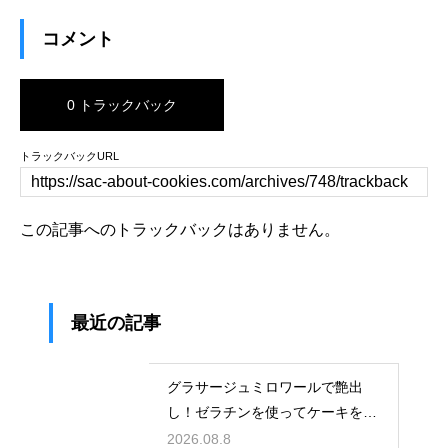
コメント
0 トラックバック
トラックバックURL
この記事へのトラックバックはありません。
最近の記事
グラサージュミロワールで艶出
し！ゼラチンを使ってケーキを美
しく飾る
2026.08.8