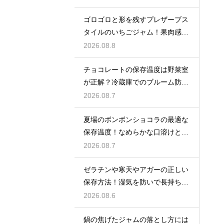
ゴロゴロと形を残すプレザーブス
タイルのいちごジャム！果肉感を
たっぷり楽しむ美味しいレシピ
2026.08.8
チョコレートの保存温度は野菜室
が正解？冷蔵庫でのブルーム防止
策
2026.08.7
夏場のボンボンショコラの最適な
保存温度！なめらかな口溶けと美
しいツヤを保つための管理方法
2026.08.7
ゼラチンや寒天やアガーの正しい
保存方法！湿気を防いで長持ちさ
せるコツ
2026.08.6
鍋の焦げたジャムの落とし方には