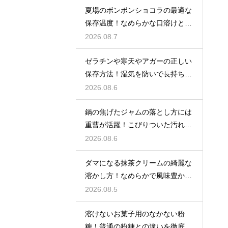
夏場のボンボンショコラの最適な
保存温度！なめらかな口溶けと美
しいツヤを保つための管理方法
2026.08.7
ゼラチンや寒天やアガーの正しい
保存方法！湿気を防いで長持ちさ
せるコツ
2026.08.6
鍋の焦げたジャムの落とし方には
重曹が活躍！こびりついた汚れを
綺麗に落としてピカピカにする技
2026.08.6
ダマになる抹茶クリームの綺麗な
溶かし方！なめらかで風味豊かな
クリームを作る
2026.08.5
溶けないお菓子用のなかない粉
糖！普通の粉糖との違いを徹底解