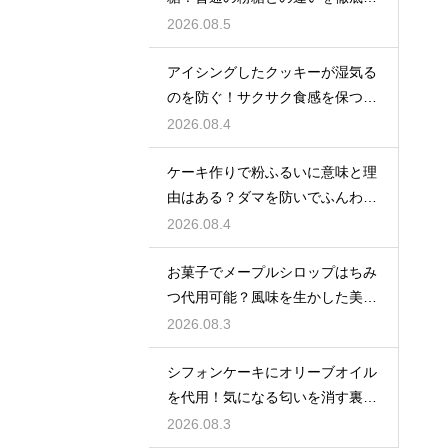
説
2026.08.5
アイシングしたクッキーが湿気る
のを防ぐ！サクサク食感を保つ裏
技
2026.08.4
ケーキ作りで粉ふるいに意味と理
由はある？ダマを防いでふんわり
と軽い生地に焼き上げるための基
2026.08.4
本
お菓子でメープルシロップはちみ
つ代用可能？風味を生かした美味
しい技
2026.08.3
シフォンケーキにオリーブオイル
を代用！気になる匂いを消す裏ワ
ザ
2026.08.3