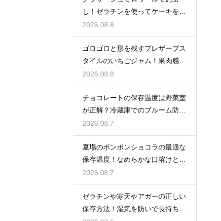
し！ゼラチンを使ってケーキを美
しく飾る
2026.08.8
ゴロゴロと形を残すプレザーブス
タイルのいちごジャム！果肉感を
たっぷり楽しむ美味しいレシピ
2026.08.8
チョコレートの保存温度は野菜室
が正解？冷蔵庫でのブルーム防止
策
2026.08.7
夏場のボンボンショコラの最適な
保存温度！なめらかな口溶けと美
しいツヤを保つための管理方法
2026.08.7
ゼラチンや寒天やアガーの正しい
保存方法！湿気を防いで長持ちさ