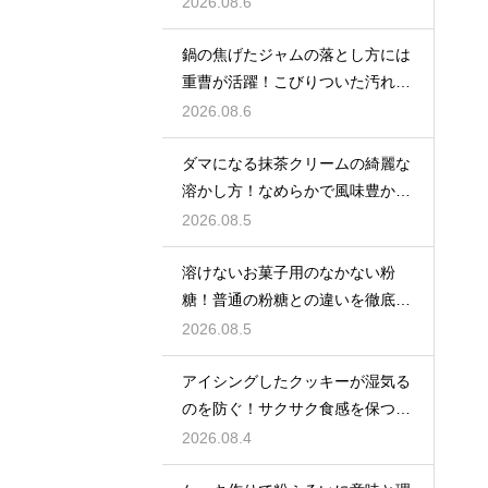
せるコツ
2026.08.6
鍋の焦げたジャムの落とし方には
重曹が活躍！こびりついた汚れを
綺麗に落としてピカピカにする技
2026.08.6
ダマになる抹茶クリームの綺麗な
溶かし方！なめらかで風味豊かな
クリームを作る
2026.08.5
溶けないお菓子用のなかない粉
糖！普通の粉糖との違いを徹底解
説
2026.08.5
アイシングしたクッキーが湿気る
のを防ぐ！サクサク食感を保つ裏
技
2026.08.4