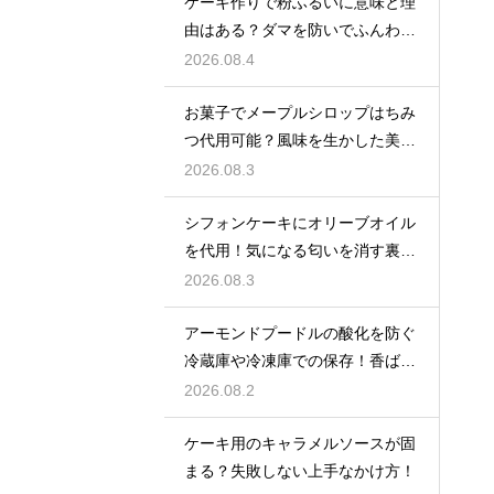
ケーキ作りで粉ふるいに意味と理
由はある？ダマを防いでふんわり
と軽い生地に焼き上げるための基
2026.08.4
本
お菓子でメープルシロップはちみ
つ代用可能？風味を生かした美味
しい技
2026.08.3
シフォンケーキにオリーブオイル
を代用！気になる匂いを消す裏ワ
ザ
2026.08.3
アーモンドプードルの酸化を防ぐ
冷蔵庫や冷凍庫での保存！香ばし
い風味を保ってお菓子を美味しく
2026.08.2
する
ケーキ用のキャラメルソースが固
まる？失敗しない上手なかけ方！