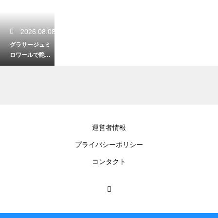
2026.08.08
グラサージュミ
ロワールで艶出
し！ゼラチンを
使ってケーキを
美しく飾る
2026.08.08
運営者情報
ゴロゴロと形を
プライバシーポリシー
残すプレザーブ
スタイルのいち
コンタクト
ごジャム！果肉
感をたっぷり楽
しむ美味しいレ
シピ
2026.08.07