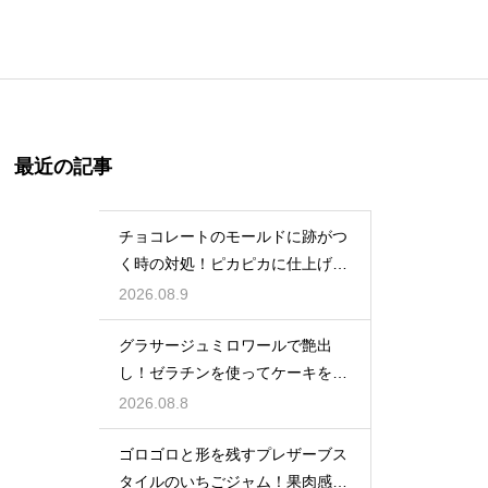
最近の記事
チョコレートのモールドに跡がつ
く時の対処！ピカピカに仕上げる
ための秘策
2026.08.9
グラサージュミロワールで艶出
し！ゼラチンを使ってケーキを美
しく飾る
2026.08.8
ゴロゴロと形を残すプレザーブス
タイルのいちごジャム！果肉感を