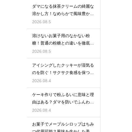
ダマになる抹茶クリームの綺麗な
溶かし方！なめらかで風味豊かな
クリームを作る
2026.08.5
溶けないお菓子用のなかない粉
糖！普通の粉糖との違いを徹底解
説
2026.08.5
アイシングしたクッキーが湿気る
のを防ぐ！サクサク食感を保つ裏
技
2026.08.4
ケーキ作りで粉ふるいに意味と理
由はある？ダマを防いでふんわり
と軽い生地に焼き上げるための基
2026.08.4
本
お菓子でメープルシロップはちみ
つ代用可能？風味を生かした美味