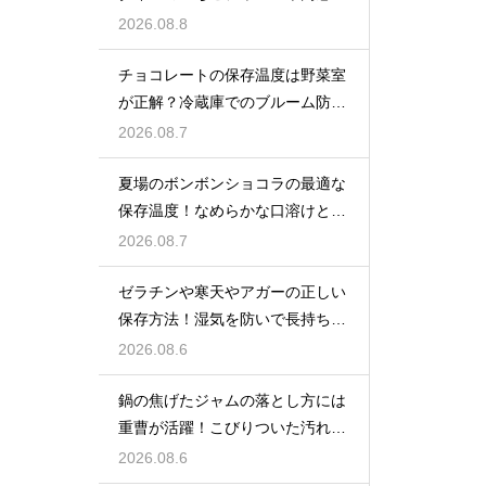
たっぷり楽しむ美味しいレシピ
2026.08.8
チョコレートの保存温度は野菜室
が正解？冷蔵庫でのブルーム防止
策
2026.08.7
夏場のボンボンショコラの最適な
保存温度！なめらかな口溶けと美
しいツヤを保つための管理方法
2026.08.7
ゼラチンや寒天やアガーの正しい
保存方法！湿気を防いで長持ちさ
せるコツ
2026.08.6
鍋の焦げたジャムの落とし方には
重曹が活躍！こびりついた汚れを
綺麗に落としてピカピカにする技
2026.08.6