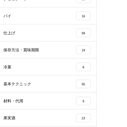
パイ
16
仕上げ
58
保存方法・賞味期限
19
冷菓
8
基本テクニック
55
材料・代用
9
果実酒
23