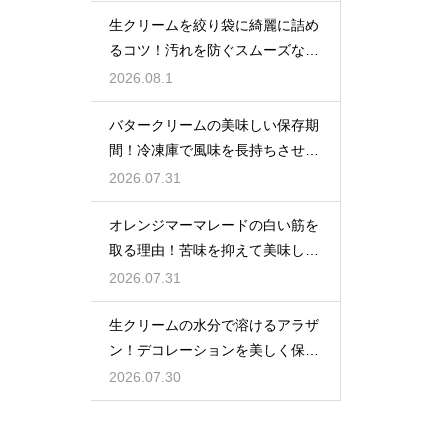
生クリームを絞り袋に綺麗に詰め
るコツ！汚れを防ぐスムーズな入
れ方
2026.08.1
バタークリームの美味しい保存期
間！冷凍庫で風味を長持ちさせる
コツ
2026.07.31
オレンジマーマレードの白い筋を
取る理由！苦味を抑えて美味しい
ジャムに仕上げる
2026.07.31
生クリームの水分で溶けるアラザ
ン！デコレーションを美しく保つ
ための飾るタイミングとコツ
2026.07.30