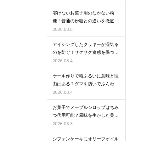
溶けないお菓子用のなかない粉
糖！普通の粉糖との違いを徹底解
説
2026.08.5
アイシングしたクッキーが湿気る
のを防ぐ！サクサク食感を保つ裏
技
2026.08.4
ケーキ作りで粉ふるいに意味と理
由はある？ダマを防いでふんわり
と軽い生地に焼き上げるための基
2026.08.4
本
お菓子でメープルシロップはちみ
つ代用可能？風味を生かした美味
しい技
2026.08.3
シフォンケーキにオリーブオイル