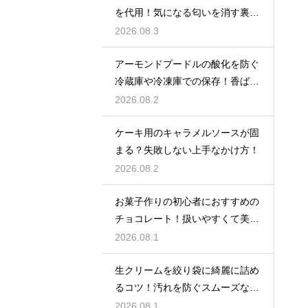
を代用！気になる匂いを消す裏ワ
ザ
2026.08.3
アーモンドプードルの酸化を防ぐ
冷蔵庫や冷凍庫での保存！香ばし
い風味を保ってお菓子を美味しく
2026.08.2
する
ケーキ用のキャラメルソースが固
まる？失敗しない上手なかけ方！
2026.08.2
お菓子作りの初心者におすすめの
チョコレート！扱いやすくて美味
しい種類を紹介
2026.08.1
生クリームを絞り袋に綺麗に詰め
るコツ！汚れを防ぐスムーズな入
れ方
2026.08.1