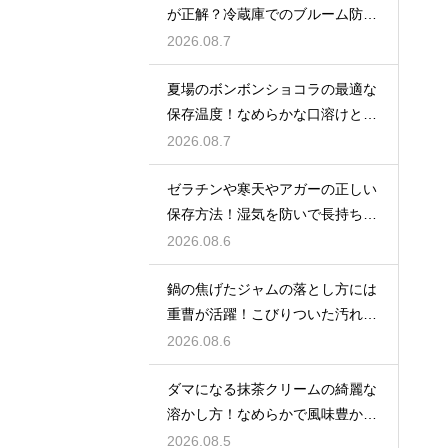
が正解？冷蔵庫でのブルーム防止
策
2026.08.7
夏場のボンボンショコラの最適な
保存温度！なめらかな口溶けと美
しいツヤを保つための管理方法
2026.08.7
ゼラチンや寒天やアガーの正しい
保存方法！湿気を防いで長持ちさ
せるコツ
2026.08.6
鍋の焦げたジャムの落とし方には
重曹が活躍！こびりついた汚れを
綺麗に落としてピカピカにする技
2026.08.6
ダマになる抹茶クリームの綺麗な
溶かし方！なめらかで風味豊かな
クリームを作る
2026.08.5