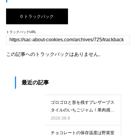
0 トラックバック
トラックバックURL
この記事へのトラックバックはありません。
最近の記事
ゴロゴロと形を残すプレザーブス
タイルのいちごジャム！果肉感を
たっぷり楽しむ美味しいレシピ
2026.08.8
チョコレートの保存温度は野菜室