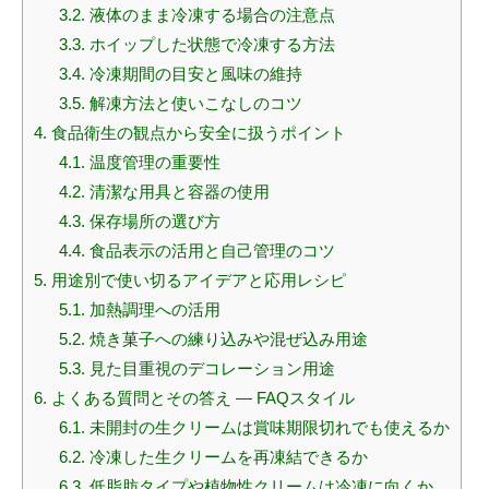
3.2.
液体のまま冷凍する場合の注意点
3.3.
ホイップした状態で冷凍する方法
3.4.
冷凍期間の目安と風味の維持
3.5.
解凍方法と使いこなしのコツ
4.
食品衛生の観点から安全に扱うポイント
4.1.
温度管理の重要性
4.2.
清潔な用具と容器の使用
4.3.
保存場所の選び方
4.4.
食品表示の活用と自己管理のコツ
5.
用途別で使い切るアイデアと応用レシピ
5.1.
加熱調理への活用
5.2.
焼き菓子への練り込みや混ぜ込み用途
5.3.
見た目重視のデコレーション用途
6.
よくある質問とその答え — FAQスタイル
6.1.
未開封の生クリームは賞味期限切れでも使えるか
6.2.
冷凍した生クリームを再凍結できるか
6.3.
低脂肪タイプや植物性クリームは冷凍に向くか