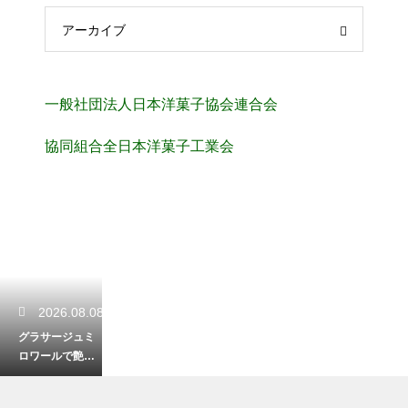
アーカイブ
一般社団法人日本洋菓子協会連合会
協同組合全日本洋菓子工業会
2026.08.08
グラサージュミ
ロワールで艶出
し！ゼラチンを
使ってケーキを