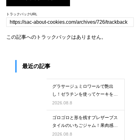
トラックバックURL
この記事へのトラックバックはありません。
最近の記事
グラサージュミロワールで艶出
し！ゼラチンを使ってケーキを美
しく飾る
2026.08.8
ゴロゴロと形を残すプレザーブス
タイルのいちごジャム！果肉感を
たっぷり楽しむ美味しいレシピ
2026.08.8