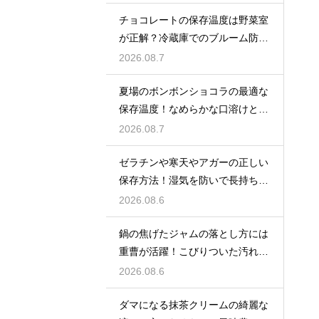
チョコレートの保存温度は野菜室
が正解？冷蔵庫でのブルーム防止
策
2026.08.7
夏場のボンボンショコラの最適な
保存温度！なめらかな口溶けと美
しいツヤを保つための管理方法
2026.08.7
ゼラチンや寒天やアガーの正しい
保存方法！湿気を防いで長持ちさ
せるコツ
2026.08.6
鍋の焦げたジャムの落とし方には
重曹が活躍！こびりついた汚れを
綺麗に落としてピカピカにする技
2026.08.6
ダマになる抹茶クリームの綺麗な