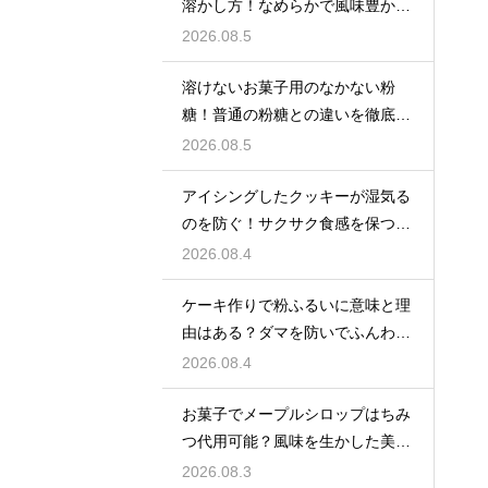
溶かし方！なめらかで風味豊かな
クリームを作る
2026.08.5
溶けないお菓子用のなかない粉
糖！普通の粉糖との違いを徹底解
説
2026.08.5
アイシングしたクッキーが湿気る
のを防ぐ！サクサク食感を保つ裏
技
2026.08.4
ケーキ作りで粉ふるいに意味と理
由はある？ダマを防いでふんわり
と軽い生地に焼き上げるための基
2026.08.4
本
お菓子でメープルシロップはちみ
つ代用可能？風味を生かした美味
しい技
2026.08.3