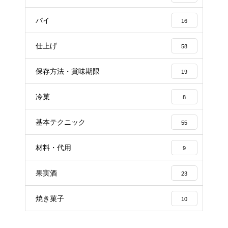
パイ
16
仕上げ
58
保存方法・賞味期限
19
冷菓
8
基本テクニック
55
材料・代用
9
果実酒
23
焼き菓子
10