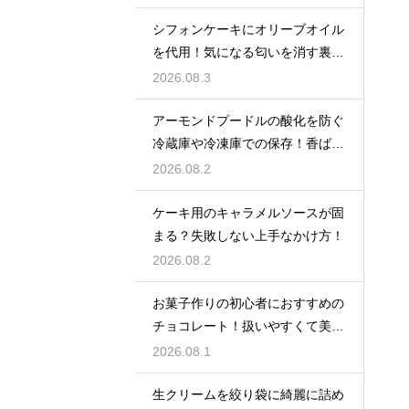
シフォンケーキにオリーブオイル
を代用！気になる匂いを消す裏ワ
ザ
2026.08.3
アーモンドプードルの酸化を防ぐ
冷蔵庫や冷凍庫での保存！香ばし
い風味を保ってお菓子を美味しく
2026.08.2
する
ケーキ用のキャラメルソースが固
まる？失敗しない上手なかけ方！
2026.08.2
お菓子作りの初心者におすすめの
チョコレート！扱いやすくて美味
しい種類を紹介
2026.08.1
生クリームを絞り袋に綺麗に詰め