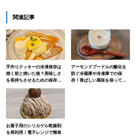
関連記事
手作りクッキーの冷凍保存は
アーモンドプードルの酸化を
焼く前と焼いた後？美味しさ
防ぐ冷蔵庫や冷凍庫での保
を長持ちさせるための保存テ
存！香ばしい風味を保ってお
クニック
菓子を美味しくする
お菓子用のシリカゲル乾燥剤
を再利用！電子レンジで簡単