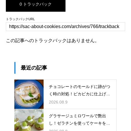
0 トラックバック
トラックバックURL
この記事へのトラックバックはありません。
最近の記事
チョコレートのモールドに跡がつ
く時の対処！ピカピカに仕上げる
ための秘策
2026.08.9
グラサージュミロワールで艶出
し！ゼラチンを使ってケーキを美
しく飾る