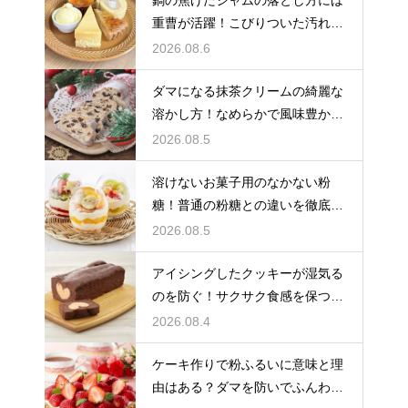
鍋の焦げたジャムの落とし方には
重曹が活躍！こびりついた汚れを
綺麗に落としてピカピカにする技
2026.08.6
ダマになる抹茶クリームの綺麗な
溶かし方！なめらかで風味豊かな
クリームを作る
2026.08.5
溶けないお菓子用のなかない粉
糖！普通の粉糖との違いを徹底解
説
2026.08.5
アイシングしたクッキーが湿気る
のを防ぐ！サクサク食感を保つ裏
技
2026.08.4
ケーキ作りで粉ふるいに意味と理
由はある？ダマを防いでふんわり