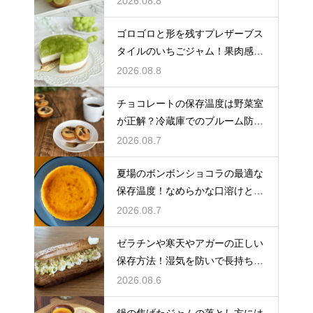
2026.08.8
ゴロゴロと形を残すプレザーブス
タイルのいちごジャム！果肉感を
たっぷり楽しむ美味しいレシピ
2026.08.8
チョコレートの保存温度は野菜室
が正解？冷蔵庫でのブルーム防止
策
2026.08.7
夏場のボンボンショコラの最適な
保存温度！なめらかな口溶けと美
しいツヤを保つための管理方法
2026.08.7
ゼラチンや寒天やアガーの正しい
保存方法！湿気を防いで長持ちさ
せるコツ
2026.08.6