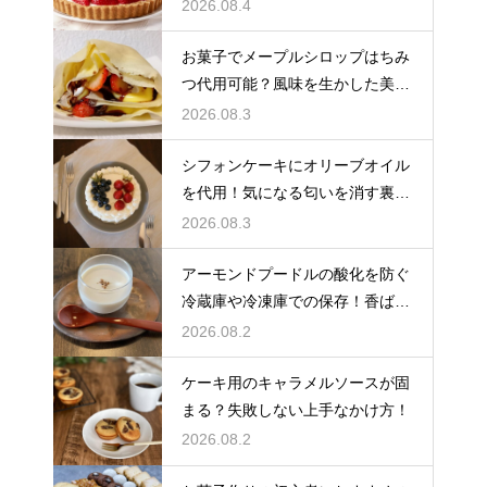
と軽い生地に焼き上げるための基
2026.08.4
本
お菓子でメープルシロップはちみ
つ代用可能？風味を生かした美味
しい技
2026.08.3
シフォンケーキにオリーブオイル
を代用！気になる匂いを消す裏ワ
ザ
2026.08.3
アーモンドプードルの酸化を防ぐ
冷蔵庫や冷凍庫での保存！香ばし
い風味を保ってお菓子を美味しく
2026.08.2
する
ケーキ用のキャラメルソースが固
まる？失敗しない上手なかけ方！
2026.08.2