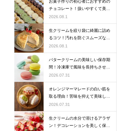
お菓子作りの初心者におすすめの
チョコレート！扱いやすくて美味
しい種類を紹介
2026.08.1
生クリームを絞り袋に綺麗に詰め
るコツ！汚れを防ぐスムーズな入
れ方
2026.08.1
バタークリームの美味しい保存期
間！冷凍庫で風味を長持ちさせる
コツ
2026.07.31
オレンジマーマレードの白い筋を
取る理由！苦味を抑えて美味しい
ジャムに仕上げる
2026.07.31
生クリームの水分で溶けるアラザ
ン！デコレーションを美しく保つ