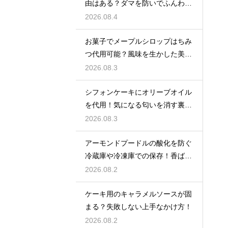
由はある？ダマを防いでふんわり
と軽い生地に焼き上げるための基
2026.08.4
本
お菓子でメープルシロップはちみ
つ代用可能？風味を生かした美味
しい技
2026.08.3
シフォンケーキにオリーブオイル
を代用！気になる匂いを消す裏ワ
ザ
2026.08.3
アーモンドプードルの酸化を防ぐ
冷蔵庫や冷凍庫での保存！香ばし
い風味を保ってお菓子を美味しく
2026.08.2
する
ケーキ用のキャラメルソースが固
まる？失敗しない上手なかけ方！
2026.08.2