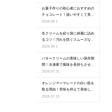
お菓子作りの初心者におすすめの
チョコレート！扱いやすくて美味
しい種類を紹介
2026.08.1
生クリームを絞り袋に綺麗に詰め
るコツ！汚れを防ぐスムーズな入
れ方
2026.08.1
バタークリームの美味しい保存期
間！冷凍庫で風味を長持ちさせる
コツ
2026.07.31
オレンジマーマレードの白い筋を
取る理由！苦味を抑えて美味しい
ジャムに仕上げる
2026.07.31