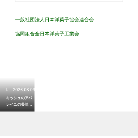
一般社団法人日本洋菓子協会連合会
協同組合全日本洋菓子工業会
2026.08.09
キッシュのアパ
レイユの美味し
い割合！牛乳と
生クリームのバ
ランスで味が決
まる