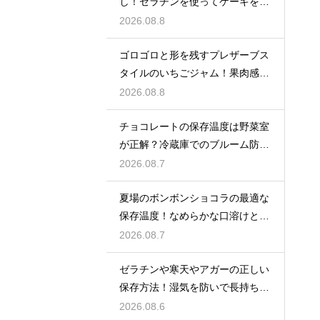
し！ゼラチンを使ってケーキを美
しく飾る
2026.08.8
ゴロゴロと形を残すプレザーブス
タイルのいちごジャム！果肉感を
たっぷり楽しむ美味しいレシピ
2026.08.8
チョコレートの保存温度は野菜室
が正解？冷蔵庫でのブルーム防止
策
2026.08.7
夏場のボンボンショコラの最適な
保存温度！なめらかな口溶けと美
しいツヤを保つための管理方法
2026.08.7
ゼラチンや寒天やアガーの正しい
保存方法！湿気を防いで長持ちさ
せるコツ
2026.08.6