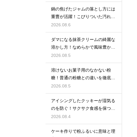
鍋の焦げたジャムの落とし方には
重曹が活躍！こびりついた汚れを
綺麗に落としてピカピカにする技
2026.08.6
ダマになる抹茶クリームの綺麗な
溶かし方！なめらかで風味豊かな
クリームを作る
2026.08.5
溶けないお菓子用のなかない粉
糖！普通の粉糖との違いを徹底解
説
2026.08.5
アイシングしたクッキーが湿気る
のを防ぐ！サクサク食感を保つ裏
技
2026.08.4
ケーキ作りで粉ふるいに意味と理