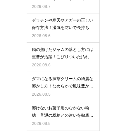
しいツヤを保つための管理方法
2026.08.7
ゼラチンや寒天やアガーの正しい
保存方法！湿気を防いで長持ちさ
せるコツ
2026.08.6
鍋の焦げたジャムの落とし方には
重曹が活躍！こびりついた汚れを
綺麗に落としてピカピカにする技
2026.08.6
ダマになる抹茶クリームの綺麗な
溶かし方！なめらかで風味豊かな
クリームを作る
2026.08.5
溶けないお菓子用のなかない粉
糖！普通の粉糖との違いを徹底解
説
2026.08.5