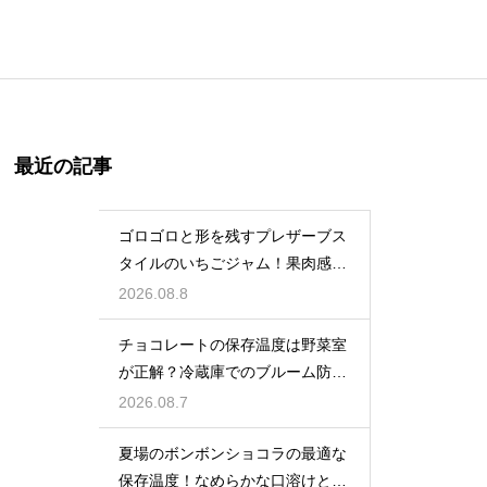
最近の記事
ゴロゴロと形を残すプレザーブス
タイルのいちごジャム！果肉感を
たっぷり楽しむ美味しいレシピ
2026.08.8
チョコレートの保存温度は野菜室
が正解？冷蔵庫でのブルーム防止
策
2026.08.7
夏場のボンボンショコラの最適な
保存温度！なめらかな口溶けと美