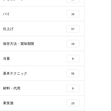
パイ
16
仕上げ
57
保存方法・賞味期限
19
冷菓
8
基本テクニック
55
材料・代用
9
果実酒
23