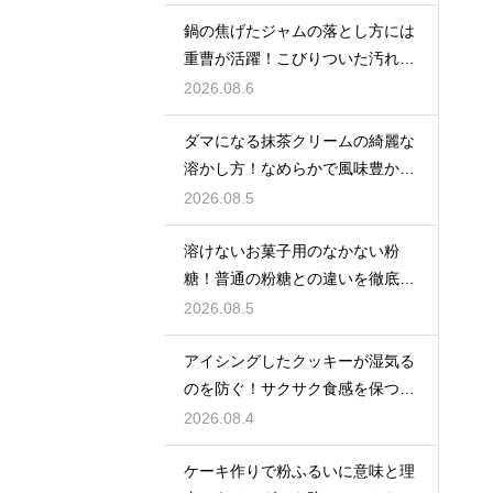
鍋の焦げたジャムの落とし方には
重曹が活躍！こびりついた汚れを
綺麗に落としてピカピカにする技
2026.08.6
ダマになる抹茶クリームの綺麗な
溶かし方！なめらかで風味豊かな
クリームを作る
2026.08.5
溶けないお菓子用のなかない粉
糖！普通の粉糖との違いを徹底解
説
2026.08.5
アイシングしたクッキーが湿気る
のを防ぐ！サクサク食感を保つ裏
技
2026.08.4
ケーキ作りで粉ふるいに意味と理