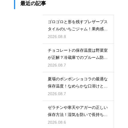
最近の記事
ゴロゴロと形を残すプレザーブス
タイルのいちごジャム！果肉感を
たっぷり楽しむ美味しいレシピ
2026.08.8
チョコレートの保存温度は野菜室
が正解？冷蔵庫でのブルーム防止
策
2026.08.7
夏場のボンボンショコラの最適な
保存温度！なめらかな口溶けと美
しいツヤを保つための管理方法
2026.08.7
ゼラチンや寒天やアガーの正しい
保存方法！湿気を防いで長持ちさ
せるコツ
2026.08.6