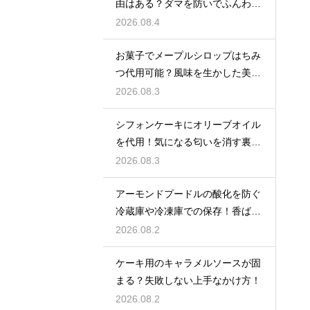
由はある？ダマを防いでふんわり
と軽い生地に焼き上げるための基
2026.08.4
本
お菓子でメープルシロップはちみ
つ代用可能？風味を生かした美味
しい技
2026.08.3
シフォンケーキにオリーブオイル
を代用！気になる匂いを消す裏ワ
ザ
2026.08.3
アーモンドプードルの酸化を防ぐ
冷蔵庫や冷凍庫での保存！香ばし
い風味を保ってお菓子を美味しく
2026.08.2
する
ケーキ用のキャラメルソースが固
まる？失敗しない上手なかけ方！
2026.08.2