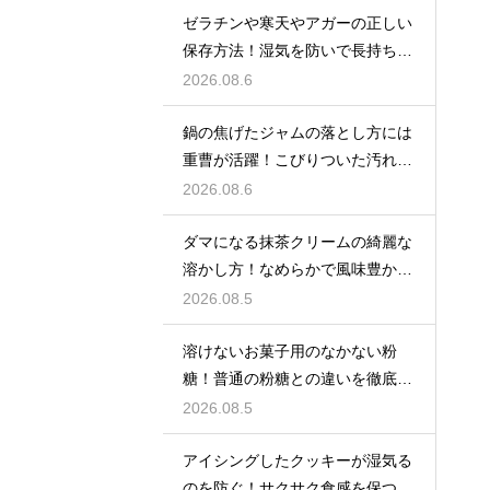
ゼラチンや寒天やアガーの正しい
保存方法！湿気を防いで長持ちさ
せるコツ
2026.08.6
鍋の焦げたジャムの落とし方には
重曹が活躍！こびりついた汚れを
綺麗に落としてピカピカにする技
2026.08.6
ダマになる抹茶クリームの綺麗な
溶かし方！なめらかで風味豊かな
クリームを作る
2026.08.5
溶けないお菓子用のなかない粉
糖！普通の粉糖との違いを徹底解
説
2026.08.5
アイシングしたクッキーが湿気る
のを防ぐ！サクサク食感を保つ裏