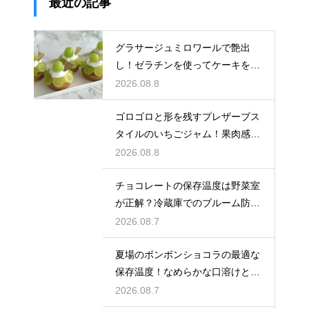
最近の記事
グラサージュミロワールで艶出
し！ゼラチンを使ってケーキを美
しく飾る
2026.08.8
ゴロゴロと形を残すプレザーブス
タイルのいちごジャム！果肉感を
たっぷり楽しむ美味しいレシピ
2026.08.8
チョコレートの保存温度は野菜室
が正解？冷蔵庫でのブルーム防止
策
2026.08.7
夏場のボンボンショコラの最適な
保存温度！なめらかな口溶けと美
しいツヤを保つための管理方法
2026.08.7