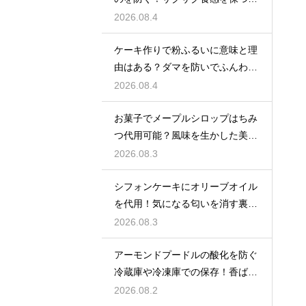
技
2026.08.4
ケーキ作りで粉ふるいに意味と理
由はある？ダマを防いでふんわり
と軽い生地に焼き上げるための基
2026.08.4
本
お菓子でメープルシロップはちみ
つ代用可能？風味を生かした美味
しい技
2026.08.3
シフォンケーキにオリーブオイル
を代用！気になる匂いを消す裏ワ
ザ
2026.08.3
アーモンドプードルの酸化を防ぐ
冷蔵庫や冷凍庫での保存！香ばし
い風味を保ってお菓子を美味しく
2026.08.2
する