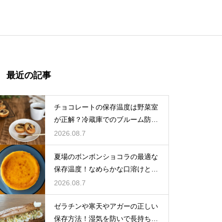
最近の記事
チョコレートの保存温度は野菜室
が正解？冷蔵庫でのブルーム防止
策
2026.08.7
夏場のボンボンショコラの最適な
保存温度！なめらかな口溶けと美
しいツヤを保つための管理方法
2026.08.7
ゼラチンや寒天やアガーの正しい
保存方法！湿気を防いで長持ちさ