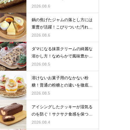
せるコツ
2026.08.6
鍋の焦げたジャムの落とし方には
重曹が活躍！こびりついた汚れを
綺麗に落としてピカピカにする技
2026.08.6
ダマになる抹茶クリームの綺麗な
溶かし方！なめらかで風味豊かな
クリームを作る
2026.08.5
溶けないお菓子用のなかない粉
糖！普通の粉糖との違いを徹底解
説
2026.08.5
アイシングしたクッキーが湿気る
のを防ぐ！サクサク食感を保つ裏
技
2026.08.4