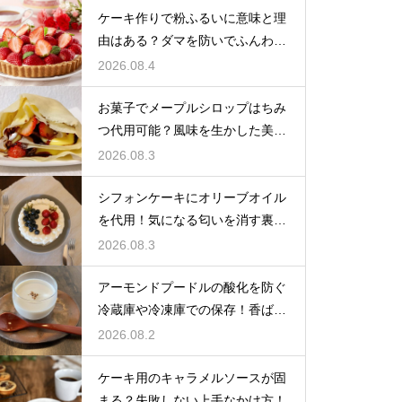
ケーキ作りで粉ふるいに意味と理
由はある？ダマを防いでふんわり
と軽い生地に焼き上げるための基
2026.08.4
本
お菓子でメープルシロップはちみ
つ代用可能？風味を生かした美味
しい技
2026.08.3
シフォンケーキにオリーブオイル
を代用！気になる匂いを消す裏ワ
ザ
2026.08.3
アーモンドプードルの酸化を防ぐ
冷蔵庫や冷凍庫での保存！香ばし
い風味を保ってお菓子を美味しく
2026.08.2
する
ケーキ用のキャラメルソースが固
まる？失敗しない上手なかけ方！