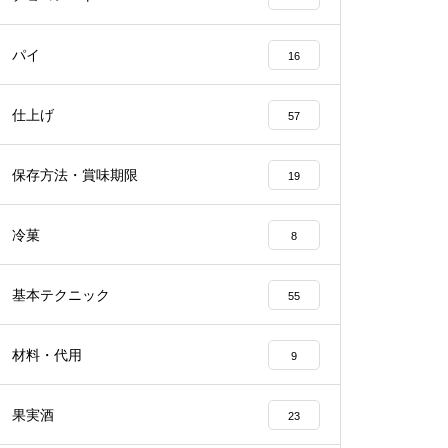
パイ
16
仕上げ
57
保存方法・賞味期限
19
冷菓
8
基本テクニック
55
材料・代用
9
果実酒
23