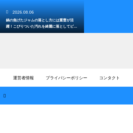
2026.08.06
鍋の焦げたジャムの落とし方には重曹が活
躍！こびりついた汚れを綺麗に落としてピカ
ピカにする技
2026.08.05
ダマになる抹茶クリームの綺麗な溶かし方！
運営者情報
プライバシーポリシー
コンタクト
なめらかで風味豊かなクリームを作る
2026.08.05
溶けないお菓子用のなかない粉糖！普通の粉