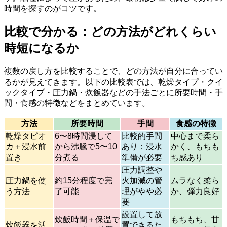
時間を探すのがコツです。
比較で分かる：どの方法がどれくらい
時短になるか
複数の戻し方を比較することで、どの方法が自分に合ってい
るかが見えてきます。以下の比較表では、乾燥タイプ・クイ
ックタイプ・圧力鍋・炊飯器などの手法ごとに所要時間・手
間・食感の特徴などをまとめています。
方法
所要時間
手間
食感の特徴
乾燥タピオ
6〜8時間浸して
比較的手間
中心まで柔ら
カ＋浸水前
から沸騰で5〜10
あり：浸水
かく、もちも
置き
分煮る
準備が必要
ち感あり
圧力調整や
圧力鍋を使
約15分程度で完
火加減の管
ムラなく柔ら
う方法
了可能
理がやや必
か、弾力良好
要
設置して放
炊飯時間＋保温で
もちもち、甘
炊飯器を活
置できるた