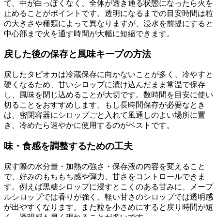
て、中が白っぽくなく、全体が透き通る状態になったら火を
止めることがポイントです。透明になるまでの目安時間は粒
の大きさや種類によって異なりますが、浸水を前提にすると
中心部まで火を通す時間が大幅に短縮できます。
戻した後の保存と風味キープの方法
戻したタピオカは冷蔵保存に向かないことが多く、冷やすと
硬くなるため、甘いシロップに漬け込んだまま常温で保存
し、風味を閉じ込めることが大切です。数時間を目安に使い
切ることをおすすめします。もし長時間保存が必要なとき
は、密閉容器にシロップごと入れて風通しのよい場所に置
き、冷めたら速やかに使用するのがベストです。
味・食感を調整するための工夫
戻す際の水分量・加熱の強さ・保存液の内容を変えること
で、好みのもちもち感や弾力、甘さをコントロールできま
す。例えば黒糖シロップに浸すとこくのある甘みに、メープ
ルシロップでは香りが強く、軽い甘さのシロップでは透明感
が出やすくなります。また粒を小さめにすると戻り時間が短