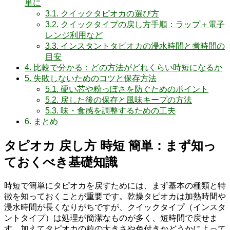
単に
3.1.
クイックタピオカの選び方
3.2.
クイックタイプの戻し方手順：ラップ＋電子
レンジ利用など
3.3.
インスタントタピオカの浸水時間と煮時間の
目安
4.
比較で分かる：どの方法がどれくらい時短になるか
5.
失敗しないためのコツと保存方法
5.1.
硬い芯や粉っぽさを防ぐためのポイント
5.2.
戻した後の保存と風味キープの方法
5.3.
味・食感を調整するための工夫
6.
まとめ
タピオカ 戻し方 時短 簡単：まず知っ
ておくべき基礎知識
時短で簡単にタピオカを戻すためには、まず基本の種類と特
徴を知っておくことが重要です。乾燥タピオカは加熱時間や
浸水時間が長くなりがちですが、クイックタイプ（インスタ
ントタイプ）は処理が簡潔なものが多く、短時間で戻せま
す。加えてタピオカの粒の大きさや色付きかどうかによって