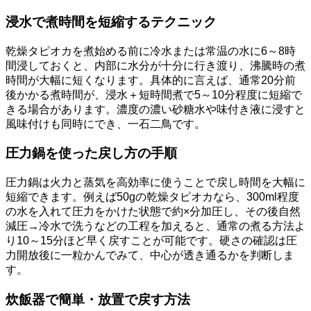
浸水で煮時間を短縮するテクニック
乾燥タピオカを煮始める前に冷水または常温の水に6～8時
間浸しておくと、内部に水分が十分に行き渡り、沸騰時の煮
時間が大幅に短くなります。具体的に言えば、通常20分前
後かかる煮時間が、浸水＋短時間煮で5～10分程度に短縮で
きる場合があります。濃度の濃い砂糖水や味付き液に浸すと
風味付けも同時にでき、一石二鳥です。
圧力鍋を使った戻し方の手順
圧力鍋は火力と蒸気を高効率に使うことで戻し時間を大幅に
短縮できます。例えば50gの乾燥タピオカなら、300ml程度
の水を入れて圧力をかけた状態で約×分加圧し、その後自然
減圧→冷水で洗うなどの工程を加えると、通常の煮る方法よ
り10～15分ほど早く戻すことが可能です。硬さの確認は圧
力開放後に一粒かんでみて、中心が透き通るかを判断しま
す。
炊飯器で簡単・放置で戻す方法