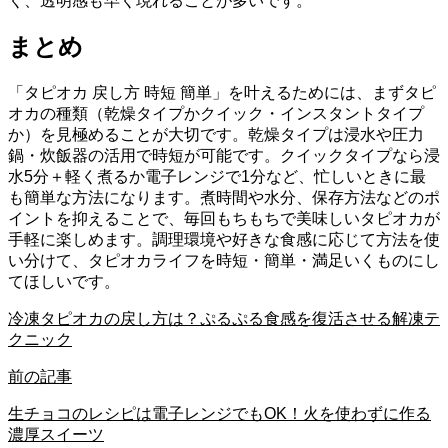
く、透明感も早く現れることが多いです。
まとめ
「タピオカ 戻し方 時短 簡単」を叶えるためには、まずタピ
オカの種類（乾燥タイプかクイック・インスタントタイプ
か）を見極めることが大切です。乾燥タイプは浸水や圧力
鍋・炊飯器の活用で時短が可能です。クイックタイプなら浸
水5分＋軽く煮るか電子レンジで1分など、忙しいときに最
も簡単な方法になります。煮時間や水分、保存方法などのポ
イントを抑えることで、毎回もちもちで美味しいタピオカが
手軽に楽しめます。調理環境や好きな食感に応じて方法を使
い分けて、タピオカライフを時短・簡単・満足いくものにし
てほしいです。
冷凍タピオカの戻し方は？ぷるぷる食感を復活させる解凍テ
クニック
前の記事
生チョコのレシピは電子レンジでもOK！火を使わずに作る
濃厚スイーツ