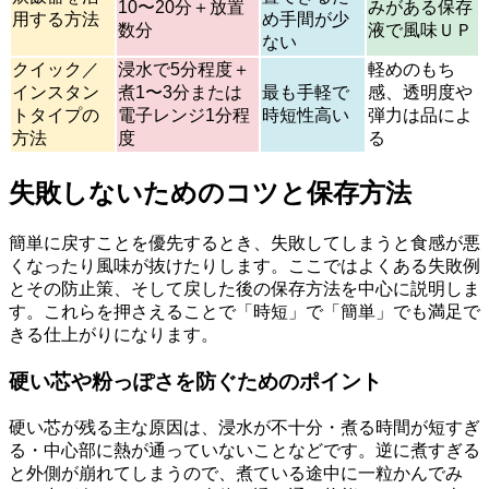
10〜20分＋放置
みがある保存
用する方法
め手間が少
数分
液で風味ＵＰ
ない
クイック／
浸水で5分程度＋
軽めのもち
インスタン
煮1〜3分または
最も手軽で
感、透明度や
トタイプの
電子レンジ1分程
時短性高い
弾力は品によ
方法
度
る
失敗しないためのコツと保存方法
簡単に戻すことを優先するとき、失敗してしまうと食感が悪
くなったり風味が抜けたりします。ここではよくある失敗例
とその防止策、そして戻した後の保存方法を中心に説明しま
す。これらを押さえることで「時短」で「簡単」でも満足で
きる仕上がりになります。
硬い芯や粉っぽさを防ぐためのポイント
硬い芯が残る主な原因は、浸水が不十分・煮る時間が短すぎ
る・中心部に熱が通っていないことなどです。逆に煮すぎる
と外側が崩れてしまうので、煮ている途中に一粒かんでみ