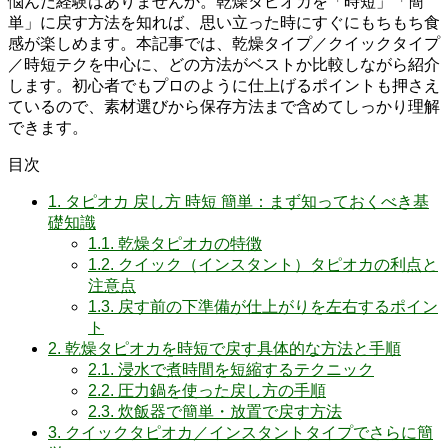
悩んだ経験はありませんか。乾燥タピオカを「時短」「簡
単」に戻す方法を知れば、思い立った時にすぐにもちもち食
感が楽しめます。本記事では、乾燥タイプ／クイックタイプ
／時短テクを中心に、どの方法がベストか比較しながら紹介
します。初心者でもプロのように仕上げるポイントも押さえ
ているので、素材選びから保存方法まで含めてしっかり理解
できます。
目次
1.
タピオカ 戻し方 時短 簡単：まず知っておくべき基
礎知識
1.1.
乾燥タピオカの特徴
1.2.
クイック（インスタント）タピオカの利点と
注意点
1.3.
戻す前の下準備が仕上がりを左右するポイン
ト
2.
乾燥タピオカを時短で戻す具体的な方法と手順
2.1.
浸水で煮時間を短縮するテクニック
2.2.
圧力鍋を使った戻し方の手順
2.3.
炊飯器で簡単・放置で戻す方法
3.
クイックタピオカ／インスタントタイプでさらに簡