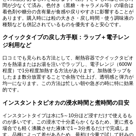
間が少なくて済み、色付き（黒糖・キャラメル等）の場合は
着色剤や糖分の含有量が食感や戻りやすさに影響することが
あります。購入時には粒の大きさ・戻し時間・使う調味液の
種類なども併記されているものを優先すると安心です。
クイックタイプの戻し方手順：ラップ＋電子レン
ジ利用など
口コミでも見られる方法として、耐熱容器でクイックタピオ
カを熱湯またはお湯を注いでラップし、電子レンジ（600W
程度）で1分程度加熱する方法があります。加熱後ラップを
したまま数分放置することで余熱で仕上げ、透明感と弾力が
均一になります。この方法は忙しい朝や急ぎの時に特に効果
的です。
インスタントタピオカの浸水時間と煮時間の目安
インスタントタイプは水に5～10分ほど浸すだけで使えるも
のが多いです。この浸水で十分柔らかくなるため、更に煮る
場合でも軽く沸騰させた液体で1～3分煮るだけで完成しま
す。品種によって差があるため、最初は少量で試して好みの