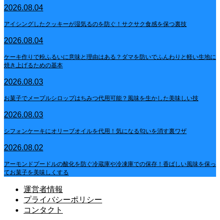
2026.08.04
アイシングしたクッキーが湿気るのを防ぐ！サクサク食感を保つ裏技
2026.08.04
ケーキ作りで粉ふるいに意味と理由はある？ダマを防いでふんわりと軽い生地に
焼き上げるための基本
2026.08.03
お菓子でメープルシロップはちみつ代用可能？風味を生かした美味しい技
2026.08.03
シフォンケーキにオリーブオイルを代用！気になる匂いを消す裏ワザ
2026.08.02
アーモンドプードルの酸化を防ぐ冷蔵庫や冷凍庫での保存！香ばしい風味を保っ
てお菓子を美味しくする
運営者情報
プライバシーポリシー
コンタクト