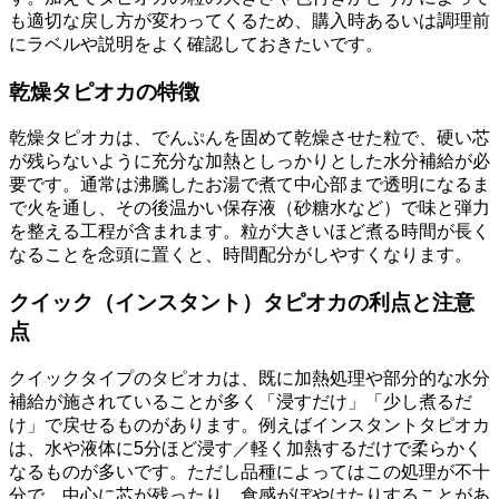
も適切な戻し方が変わってくるため、購入時あるいは調理前
にラベルや説明をよく確認しておきたいです。
乾燥タピオカの特徴
乾燥タピオカは、でんぷんを固めて乾燥させた粒で、硬い芯
が残らないように充分な加熱としっかりとした水分補給が必
要です。通常は沸騰したお湯で煮て中心部まで透明になるま
で火を通し、その後温かい保存液（砂糖水など）で味と弾力
を整える工程が含まれます。粒が大きいほど煮る時間が長く
なることを念頭に置くと、時間配分がしやすくなります。
クイック（インスタント）タピオカの利点と注意
点
クイックタイプのタピオカは、既に加熱処理や部分的な水分
補給が施されていることが多く「浸すだけ」「少し煮るだ
け」で戻せるものがあります。例えばインスタントタピオカ
は、水や液体に5分ほど浸す／軽く加熱するだけで柔らかく
なるものが多いです。ただし品種によってはこの処理が不十
分で、中心に芯が残ったり、食感がぼやけたりすることがあ