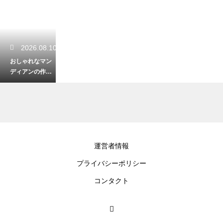
2026.08.10
おしゃれなマン
ディアンの作り
方！相性抜群な
トッピングの種
類を解説
2026.08.10
運営者情報
手作り赤しそシ
プライバシーポリシー
ロップの正しい
保存！常温と冷
コンタクト
蔵での長持ちさ
せるコツ