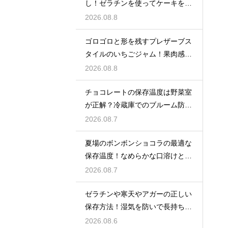
し！ゼラチンを使ってケーキを美
しく飾る
2026.08.8
ゴロゴロと形を残すプレザーブス
タイルのいちごジャム！果肉感を
たっぷり楽しむ美味しいレシピ
2026.08.8
チョコレートの保存温度は野菜室
が正解？冷蔵庫でのブルーム防止
策
2026.08.7
夏場のボンボンショコラの最適な
保存温度！なめらかな口溶けと美
しいツヤを保つための管理方法
2026.08.7
ゼラチンや寒天やアガーの正しい
保存方法！湿気を防いで長持ちさ
せるコツ
2026.08.6