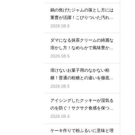
鍋の焦げたジャムの落とし方には
重曹が活躍！こびりついた汚れを
綺麗に落としてピカピカにする技
2026.08.6
ダマになる抹茶クリームの綺麗な
溶かし方！なめらかで風味豊かな
クリームを作る
2026.08.5
溶けないお菓子用のなかない粉
糖！普通の粉糖との違いを徹底解
説
2026.08.5
アイシングしたクッキーが湿気る
のを防ぐ！サクサク食感を保つ裏
技
2026.08.4
ケーキ作りで粉ふるいに意味と理