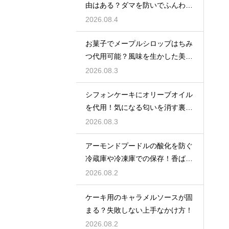
由はある？ダマを防いでふんわり
と軽い生地に焼き上げるための基
2026.08.4
本
お菓子でメープルシロップはちみ
つ代用可能？風味を生かした美味
しい技
2026.08.3
シフォンケーキにオリーブオイル
を代用！気になる匂いを消す裏ワ
ザ
2026.08.3
アーモンドプードルの酸化を防ぐ
冷蔵庫や冷凍庫での保存！香ばし
い風味を保ってお菓子を美味しく
2026.08.2
する
ケーキ用のキャラメルソースが固
まる？失敗しない上手なかけ方！
2026.08.2