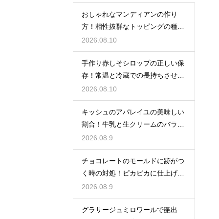
おしゃれなマンディアンの作り
方！相性抜群なトッピングの種類
を解説
2026.08.10
手作り赤しそシロップの正しい保
存！常温と冷蔵での長持ちさせる
コツ
2026.08.10
キッシュのアパレイユの美味しい
割合！牛乳と生クリームのバラン
スで味が決まる
2026.08.9
チョコレートのモールドに跡がつ
く時の対処！ピカピカに仕上げる
ための秘策
2026.08.9
グラサージュミロワールで艶出