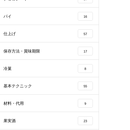
パイ
16
仕上げ
57
保存方法・賞味期限
17
冷菓
8
基本テクニック
55
材料・代用
9
果実酒
23