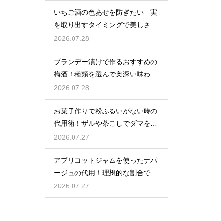
いちご酒の色あせを防ぎたい！実
を取り出すタイミングで美しさを
保つ
2026.07.28
ブランデー漬けで作るおすすめの
梅酒！種類を選んで奥深い味わい
と香りを堪能する
2026.07.28
お菓子作りで粉ふるいがない時の
代用術！ザルや茶こしでダマを防
ぐ
2026.07.27
アプリコットジャムを使ったナパ
ージュの代用！理想的な割合でフ
ルーツをキラキラに輝かせる
2026.07.27