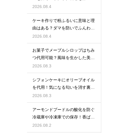
技
2026.08.4
ケーキ作りで粉ふるいに意味と理
由はある？ダマを防いでふんわり
と軽い生地に焼き上げるための基
2026.08.4
本
お菓子でメープルシロップはちみ
つ代用可能？風味を生かした美味
しい技
2026.08.3
シフォンケーキにオリーブオイル
を代用！気になる匂いを消す裏ワ
ザ
2026.08.3
アーモンドプードルの酸化を防ぐ
冷蔵庫や冷凍庫での保存！香ばし
い風味を保ってお菓子を美味しく
2026.08.2
する