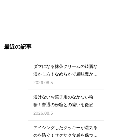
最近の記事
ダマになる抹茶クリームの綺麗な
溶かし方！なめらかで風味豊かな
クリームを作る
2026.08.5
溶けないお菓子用のなかない粉
糖！普通の粉糖との違いを徹底解
説
2026.08.5
アイシングしたクッキーが湿気る
のを防ぐ！サクサク食感を保つ裏