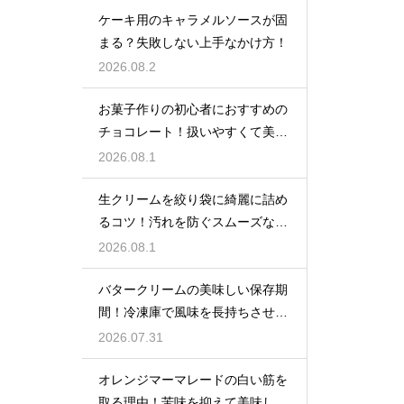
ケーキ用のキャラメルソースが固
まる？失敗しない上手なかけ方！
2026.08.2
お菓子作りの初心者におすすめの
チョコレート！扱いやすくて美味
しい種類を紹介
2026.08.1
生クリームを絞り袋に綺麗に詰め
るコツ！汚れを防ぐスムーズな入
れ方
2026.08.1
バタークリームの美味しい保存期
間！冷凍庫で風味を長持ちさせる
コツ
2026.07.31
オレンジマーマレードの白い筋を
取る理由！苦味を抑えて美味しい